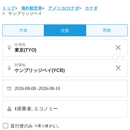
トップ
>
海外航空券
>
アメリカ/カナダ
>
カナダ
>
ケンブリッジベイ
片道
周遊
往復
出発地
到着地
2026-08-08
2026-08-10
1
搭乗者,
エコノミー
直行便のみ
※乗り継ぎなし