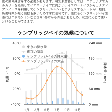
度の乗り継ぎをする必要があります。格安航空券としては、エアカナダでカ
ルガリーを経由してイエローナイフに向かい、イエローナイフからカナディ
アンノースを利用してケンブリッジベイへとアクセスするルートが一般的。
所要時間が短く便数も多いため非常に便利です。他にもケンブリッジベイ空
港にはエドモントンなど国内6都市からの便があるため、状況に応じて使い
分けることができます。
ケンブリッジベイの気候について
40°C
240 mm
東京の降水量
東京の気温
ケンブリッジベイの降水量
20°C
180 mm
ケンブリッジベイの気温
降水量（mm）
気温（°C）
0°C
120 mm
-20°C
60 mm
-40°C
0 mm
1月
3月
5月
7月
9月
11月