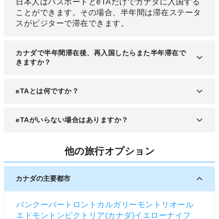
日本人はパスポートとeTAだけでカナダに入国する
ことができます。その場合、半年間は滞在ステータ
スがビジターで滞在できます。
カナダで半年間滞在後、再入国したらまた半年滞在で
きますか？
一般的に、観光で半年間滞在したら、その後2また
eTAとは何ですか？
は3ヶ月は間をあければ再入国できます。ただ、間
があまりに短いと期間を限定しての滞在許可になる
カナダに渡航する際に必要な申請です。申請してい
eTAがいらない場合はありますか？
こともあります。
ないとカナダに入国できません。
有効な学生ビザやワーキングホリデー、就労ビザ、
他の旅行オプション
永住権を持っている方は申請しなくても大丈夫で
す。
カナダの主要都市
バンクーバー
トロント
カルガリー
モントリオール
エドモントン
ビクトリア(カナダ)
イエローナイフ