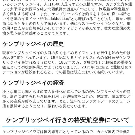
いるケンブリッジベイ。人口1500人足らずと小規模ですが、カナダ北方を通
って太平洋と大西洋を結ぶ北西航路の拠点の1つとして、旅客船や調査船が
多く停泊する町です。また、ケンブリッジベイは釣りをするのに良い場所と
いう意味のイヌイット語“Iqaluktuuttiaq”とも呼ばれることがあり、暖かい季
節になると多くの釣り人で賑わいます。他にもスキーやハイキングなど、町
の周りに広がる自然を活かしたアクティビティが盛んです。雄大な北国の大
地を思う存分体感することができます。
ケンブリッジベイの歴史
現在ケンブリッジベイの人口の多くを占めるイヌイットが居住を始めたのは
約500年前とされています。19世紀になるとイギリスからの探検家がケンブ
リッジベイを訪れるようになり、1867年のカナダ独立後も北極探査の重要な
拠点としての役割を果たすようになりました。2015年には新たに北極研究ス
テーションが建設されるなど、その役割は現在においても続いています。
ケンブリッジベイの経済
小さな町にも関わらず産業の多様化が進んでいるのがケンブリッジベイの特
徴。沿岸に建てられた倉庫を利用した運輸業をはじめ、建設業、電気業など
多くの産業が町を支えています。また、近年ではファストフードのチェーン
店も展開するようになり、賑わいを見せています。
ケンブリッジベイ行きの格安航空券について
ケンブリッジベイ空港は国内線専用となっているので、カナダ国内で最低2