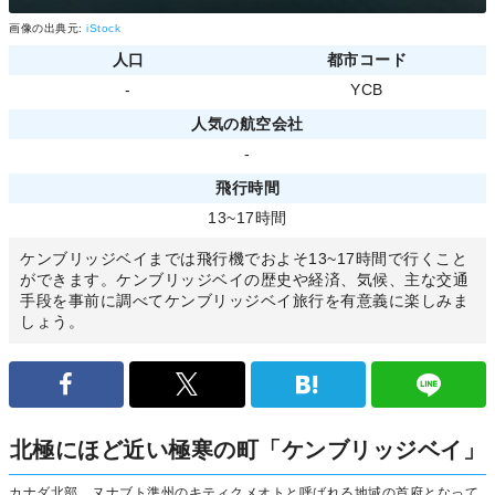
画像の出典元:
iStock
人口
都市コード
-
YCB
人気の航空会社
-
飛行時間
13~17時間
ケンブリッジベイまでは飛行機でおよそ13~17時間で行くこと
ができます。ケンブリッジベイの歴史や経済、気候、主な交通
手段を事前に調べてケンブリッジベイ旅行を有意義に楽しみま
しょう。
北極にほど近い極寒の町「ケンブリッジベイ」
カナダ北部、ヌナブト準州のキティクメオトと呼ばれる地域の首府となって