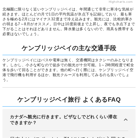
Highcharts.com
北極圏に限りなく近いケンブリッジベイは、年間通じて非常に寒冷な気候が
続きます。ほとんどの月で1日の平均気温が氷点下を記録しており、最も寒
さを極める2月にはマイナス32度まで冷え込みます。観光には、比較的寒さ
の弱まる7～8月がオススメ。日中は10度前後まで上昇し、夜でも氷点下まで
下がることはそれほどありません。降水量は多くないので、雨具を携帯する
必要はないでしょう。
ケンブリッジベイの主な交通手段
ケンブリッジベイにはバスや電車は無く、交通機関はタクシーのみとなりま
す。しかし、小さな町なので徒歩での観光が十分可能。1～2時間程度で町全
体を歩いて回ることができます。他の町へ行く際には、ケンブリッジベイ空
港で飛行機を利用するほか、観光クルーズを利用してみるのも良いでしょ
う。
ケンブリッジベイ旅行 よくあるFAQ
カナダへ観光に行きます。ビザなしでどれくらい滞在
できますか？