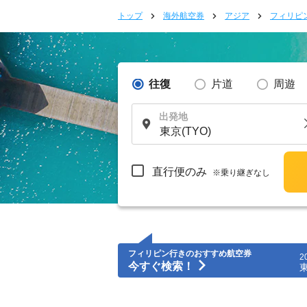
トップ
海外航空券
アジア
フィリピ
往復
片道
周遊
出発地
直行便のみ
※乗り継ぎなし
フィリピン行きのおすすめ航空券
2
今すぐ検索！
東