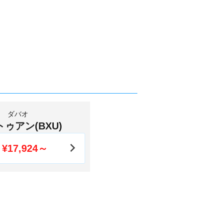
ダバオ
トゥアン(BXU)
¥17,924～