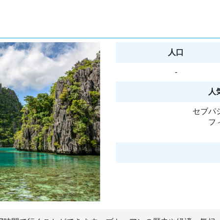
人口
-
人
セブパ
フ