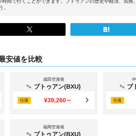
~7時間で行くことができます。ブトゥアンの歴史や経済、気候
う。
最安値を比較
成田空港発
ブトゥアン(BXU)
ブ
¥39,260～
往復
往復
福岡空港発
ブトゥアン(BXU)