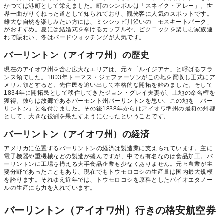
かつては港町として栄えました。町のシンボルは「スネイク・アレー」。世
界一曲がりくねった道として知られており、観光客に人気のスポットです。
雄大な自然を楽しみたい方には、ミシシッピ川沿いの「モスキートパーク」
がおすすめ。夏には結婚式を挙げるカップルや、ピクニックを楽しむ家族連
れで賑わい、冬はバードウォッチングが人気です。
バーリントン（アイオワ州）の歴史
現在のアイオワ州を含む広大なエリアは、元々「ルイジアナ」と呼ばるフラ
ンス領でした。1803年トーマス・ジェファーソンがこの地を買収し正式にア
メリカ領とすると、先住民を追い出して本格的な開拓を始めました。そして
1834年に開拓民として移住してきたジョン・グレイ夫妻が、土地の命名権を
獲得。彼らは故郷であるバーモント州バーリントンを思い、この地を「バー
リントン」と名付けました。その後1838年からはアイオワ準州の最初の州都
として、大きな役割を果たすようになったということです。
バーリントン（アイオワ州）の経済
アメリカに位置するバーリントンの経済は製造業に支えられています。主に
電子機器や重機械などの製造が盛んですが、中でも有名なのは食品加工。バ
ーリントンに工場を構える大手食品企業も少なくありません。元々農業が主
要分野であったこともあり、現在でもトウモロコシの生産量は国内最大規模
を誇ります。それゆえ近年では、トウモロコシを原料としたバイオエタノー
ルの生産にも力を入れています。
バーリントン（アイオワ州）行きの格安航空券