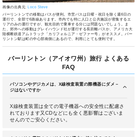
画像の出典元:
Loco Steve
バーリントンでの移動はバスが便利。市営バスは日曜・祝日を除く週6日の
運行で、全部で6路線あります。市内でも特に人口と公共施設が密集するエ
リアのみの運行ですが、観光目的で乗車する分には問題ないでしょう。ま
た、郊外への移動はグレイハウンド社が運行する長距離バスか、アメリカ大
陸横断鉄道アムトラック「カリフォルニア・ゼファー号」がオススメ。バー
リントン駅は町の中心部南側にあるので、利用にとても便利です。
バーリントン（アイオワ州）旅行 よくある
FAQ
パソコンやデジカメは、X線検査装置の際機器にダメ－
ジはないですか
X線検査装置は全ての電子機器への安全性に配慮さ
れております又CDなどにも全く悪影響はございま
せんのでご安心ください。