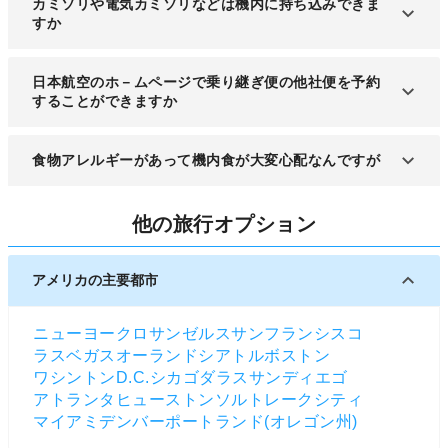
カミソリや電気カミソリなどは機内に持ち込みできま
すか
化粧用の眉毛などに使う剃刃やT字型剃刃は刃体の
日本航空のホ－ムページで乗り継ぎ便の他社便を予約
長さが4cm以下であれば機内に持込が可能となって
することができますか
います。
JALグル－プ便ではご予約手配と同時に一部の他社
食物アレルギーがあって機内食が大変心配なんですが
航空会社の乗り継ぎ航空券がご予約できるようにな
っています。詳しくは日本航空にてお問い合わせく
食物アレルギーのあるお客様は出発の72時間以内に
ださい。
他の旅行オプション
お電話かメ－ルにてお申し込みください。詳しくは
各航空会社のホ－ムページをご覧ください。
アメリカの主要都市
ニューヨーク
ロサンゼルス
サンフランシスコ
ラスベガス
オーランド
シアトル
ボストン
ワシントンD.C.
シカゴ
ダラス
サンディエゴ
アトランタ
ヒューストン
ソルトレークシティ
マイアミ
デンバー
ポートランド(オレゴン州)