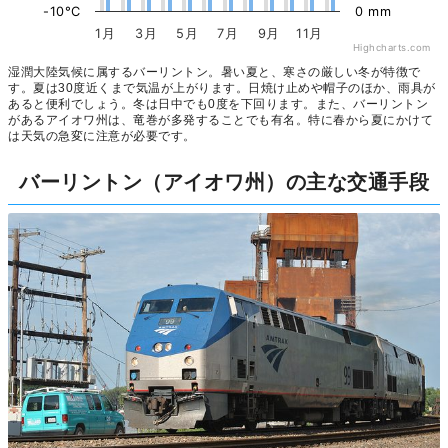
-10°C
0 mm
1月
3月
5月
7月
9月
11月
Highcharts.com
湿潤大陸気候に属するバーリントン。暑い夏と、寒さの厳しい冬が特徴で
す。夏は30度近くまで気温が上がります。日焼け止めや帽子のほか、雨具が
あると便利でしょう。冬は日中でも0度を下回ります。また、バーリントン
があるアイオワ州は、竜巻が多発することでも有名。特に春から夏にかけて
は天気の急変に注意が必要です。
バーリントン（アイオワ州）の主な交通手段