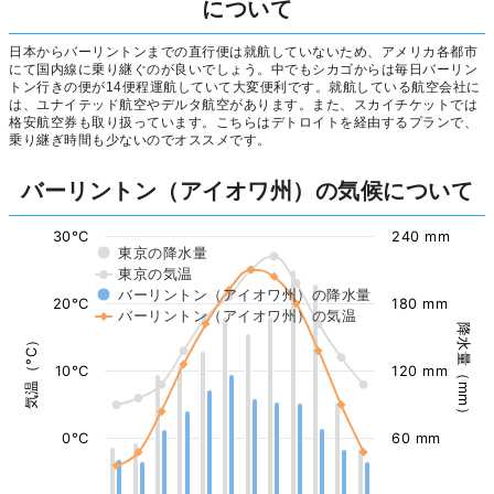
について
日本からバーリントンまでの直行便は就航していないため、アメリカ各都市
にて国内線に乗り継ぐのが良いでしょう。中でもシカゴからは毎日バーリン
トン行きの便が14便程運航していて大変便利です。就航している航空会社に
は、ユナイテッド航空やデルタ航空があります。また、スカイチケットでは
格安航空券も取り扱っています。こちらはデトロイトを経由するプランで、
乗り継ぎ時間も少ないのでオススメです。
バーリントン（アイオワ州）の気候について
30°C
240 mm
東京の降水量
東京の気温
バーリントン（アイオワ州）の降水量
20°C
180 mm
バーリントン（アイオワ州）の気温
降水量（mm）
気温（°C）
10°C
120 mm
0°C
60 mm