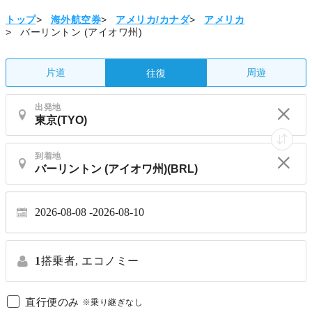
トップ
>
海外航空券
>
アメリカ/カナダ
>
アメリカ
>
バーリントン (アイオワ州)
片道
周遊
往復
出発地
到着地
2026-08-08
2026-08-10
1
搭乗者,
エコノミー
直行便のみ
※乗り継ぎなし