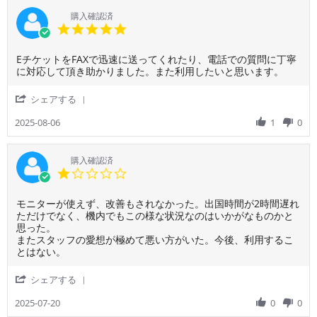
ご
だ
タ
14
継
利
購入確認済
っ
ー
Apr
ぎ
用
5.0
た
は
2026
時
者
star
の
他
間
様
rating
が
の
が
Review
review
EチケットをFAXで迅速に送ってくれたり、電話での質問に丁寧
on
飲
航
50
by
stating
に対応して頂き助かりました。また利用したいと思います。
14
食
空
分
ご
E
Apr
の
会
し
利
チ
2026
'
シェアする
サ
社
な
用
ケ
Share
の
い
者
ッ
Review
2025-08-06
1
0
方
チ
様
ト
by
が
ケ
on
を
ご
見
ッ
6
FAX
利
購入確認済
や
ト
Aug
で
用
1.0
す
を
2025
迅
者
star
く
高
速
様
rating
感
額
に
Review
review
モニターが使えず、改善もされなかった。出国時間が2時間遅れ
on
じ
で
送
by
stating
ただけでなく、機内でもこの様な状況なのはいかがなものかと
6
た。
手
っ
ご
モ
思った。
Aug
座
配
て
利
ニ
またスタッフの愛想が極めて悪い方がいた。今後、利用するこ
2025
席
す
く
用
タ
とはない。
は
れ
れ
者
ー
事
る
た
様
が
'
シェアする
前
無
り、
on
使
Share
に
責
電
20
え
Review
2025-07-20
0
0
予
任
話
Jul
ず、
by