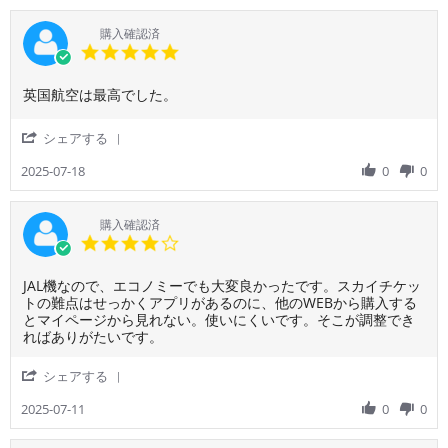
約。
す
で
2025
改
ご
搭
ぎ
の
善
利
購入確認済
乗
る。
質
も
用
5.0
率
問
さ
者
star
90
に
れ
様
rating
丁
な
Review
review
英国航空は最高でした。
on
寧
か
by
stating
20
に
っ
ご
英
Jul
'
シェアする
対
た。
利
国
2025
Share
応
出
用
航
Review
2025-07-18
0
0
し
国
者
空
by
て
時
様
は
ご
頂
間
on
最
利
購入確認済
き
が
18
高
用
4.0
助
2
Jul
で
者
star
か
時
2025
し
様
rating
り
間
た。
Review
review
JAL機なので、エコノミーでも大変良かったです。スカイチケッ
on
ま
遅
by
stating
トの難点はせっかくアプリがあるのに、他のWEBから購入する
18
し
れ
ご
JAL
とマイページから見れない。使いにくいです。そこが調整でき
Jul
た。
た
利
機
ればありがたいです。
2025
ま
だ
用
な
た
け
者
の
'
シェアする
利
で
様
で、
Share
用
な
on
エ
Review
2025-07-11
0
0
し
く、
11
コ
by
た
機
Jul
ノ
ご