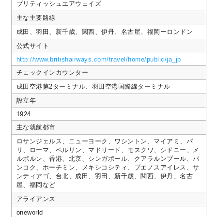
ブリティッシュエアウェイズ
れ
な
主な主要路線
い
成田、羽田、新千歳、関西、伊丹、名古屋、福岡ーロンドン
公式サイト
http://www.britishairways.com/travel/home/public/ja_jp
チェックインカウンター
成田空港第2ターミナル、羽田空港国際線ターミナル
設立年
1924
主な就航都市
ロサンジェルス、ニューヨーク、ワシントン、マイアミ、パ
リ、ローマ、ベルリン、マドリード、モスクワ、シドニー、メ
ルボルン、香港、北京、シンガポール、クアラルンプール、バ
ンコク、ホーチミン、メキシコシティ、ブエノスアイレス、サ
ンティアゴ、台北、成田、羽田、新千歳、関西、伊丹、名古
屋、福岡など
アライアンス
oneworld