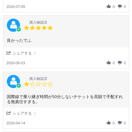
Share
た。
9
発
Review
2026-07-09
0
0
モ
Jul
し、
by
ニ
2026
到
ご
タ
着
利
購入確認済
ー
予
用
5.0
の
定
者
star
サ
時
様
rating
ー
間
Review
review
良かったでふ
on
ビ
よ
by
stating
9
ス
り
ご
良
Jul
'
シェアする
も
20
利
か
2026
Share
不
分
用
っ
Review
2026-06-03
0
0
十
早
者
た
by
分
く
様
で
ご
で
到
on
ふ
利
購入確認済
扱
着
3
用
1.0
い
し
Jun
者
star
に
て
2026
様
rating
く
良
Review
review
国際線で乗り継ぎ時間が50分しないチケットを高額で手配すれ
on
か
か
by
stating
る無責任すぎる。
3
っ
っ
ご
国
Jun
た。
た。
利
際
2026
'
シェアする
特
座
用
線
Share
に
席
者
で
Review
2026-04-14
0
0
不
モ
様
乗
by
満
ニ
on
り