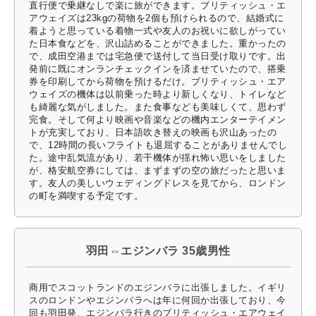
直行便で乗継なしで楽に旅ができます。ブリティッシュ・エ
アウェイズは23kgの荷物を2個も預けられるので、結婚式に
着ようと思っている着物一式や友人のお祝いに欲しがってい
た日本食などを、沢山詰めることができました。重かったの
で、成田空港までは宅急便で送付して当日受け取りです。出
発前に既にオンランチェックインを済ませていたので、搭乗
券を印刷してから荷物を預けるだけ。ブリティッシュ・エア
ウェイズの機体は以前乗った時より新しくなり、トイレなど
も綺麗な気がしました。また食事なども美味しくて、思わず
完食。そして何より映画や音楽などの機内エンターテイメン
トが充実しており、日本語吹き替えの映画も沢山あったの
で、12時間の長いフライトも退屈することがありませんでし
た。途中乱気流があり、若干機体が揺れ怖い思いをしました
が、格安航空券にしては、まずまずの空の旅だったと思いま
す。友人の美しいウェディングドレスを見てから、ロンドン
の町を満喫する予定です。
羽田⇔エジンバラ 35歳男性
商用でスコットランドのエジンバラに出張しました。イギリ
スのロンドンやエジンバラへは年に何回か出張しており、今
回も羽田発、エジンバラ行きのブリティッシュ・エアウェイ