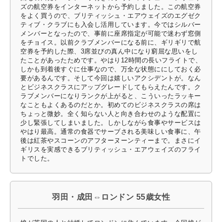
ズの航空券をインターネットから予約しました。この航空券
をよく買うので、ブリティッシュ・エアウェイズのエグゼク
ティブ・クラブにも入会し活用しています。今ではシルバー
メンバーとなったので、事前に座席指定が可能で迷わず窓側
をチョイス。以前クラブメンバーになる前に、ギリギリで航
空券を予約した際、3席並びの真ん中になり窮屈な思いをし
たことがあったためです。やはり12時間の長いフライトで、
しかも到着後すぐに仕事なので、万全な状態ににしておく必
要があるんです。そして今回は嬉しいアクシデントが。なん
とビジネスクラスにアップグレードしてもらえたんです。ク
ラブメンバーになりランクが上がると、こういったラッキー
なこともよくあるのだとか。初めてのビジネスクラスの席は
ちょっと微妙。全く知らない人と向き合わせのような配置に
少し緊張してしまいました。しかしながら食事やサービスは
やはり最高。通常の食器でサーブされる美味しい食事に、午
後は紅茶やスコーンのアフターヌーンティーまで。まさにイ
ギリスを実感できるブリティッシュ・エアウェイズのフライ
トでした。
羽田・成田⇔ロンドン 55歳女性