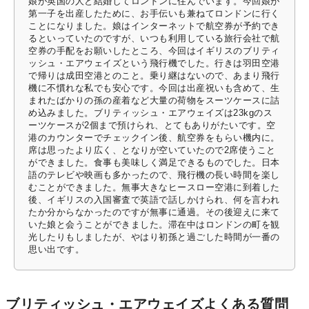
娘が英国の人と結婚してロンドンに住んでいます。今回娘が
第一子を出産したために、お手伝いも兼ねてロンドンに行く
ことになりました。娘はインターネットで航空券が予約でき
るといっていたのですが、いつも利用している旅行会社で航
空券の手配をお願いしたところ、今回はイギリスのブリティ
ッシュ・エアウェイズという飛行機でした。行きは羽田空港
で帰りは成田空港とのこと。乗り継はないので、あまり飛行
機に不慣れな私でも安心です。今回は出産祝いも含めて、生
まれたばかりの孫の産着など大量の荷物をスーツケースに詰
め込みました。ブリティッシュ・エアウェイズは23kgのス
ーツケースが2個まで預けられ、とてもありがたいです。空
港のカウンターでチェックイン後、航空券をもらい機内に。
席は思ったより広く、となりが空いていたので2席使うこと
ができました。食事も美味しく満足できるものでした。日本
語のテレビや映画も多かったので、飛行機の長い時間を楽し
むことができました。無事大きなヒースロー空港に到着した
後、イギリスの入国審査で英語で話しかけられ、何を言われ
たか分からなかったのですが無事に通過。その後迎えに来て
いた娘と会うことができました。滞在中はロンドンの町を観
光したりもしましたが、やはり初孫と過ごした時間が一番の
思い出です。
ブリティッシュ・エアウェイズよくある質問