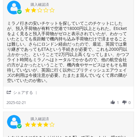
い
内
2025
ミ
利
購入確認済
と
で
ー
用
2.0
思
も
で
者
star
い
こ
も
様
rating
ま
の
大
Review
review
ミラノ行きの安いチケットを探していてこのチケットにした
on
す。
様
変
by
stating
が、預入手荷物が有料で空港で18000円以上とられた。Eticket
11
な
良
ご
注
をよく見ると預入手荷物がゼロと表示されていたが、わかって
Jul
状
か
利
意
いたとしても長距離で機内持ち込み手荷物だけで済ませること
2025
況
っ
用
が
は難しい。さらにロンドン経由だったので、最近、英国では乗
な
た
者
必
り継ぎであってもETAという手続きが必要で、これも2000円以
の
で
様
要
上かかった。ということで2万円以上高くなってしまい、かつフ
は
す。
on
ライト時間もミラノへはトータルでかかるので、他の航空会社
い
ス
21
の方がよかったということで、機内食やサービスはそもそも期
か
カ
Feb
待していないが、英国に行く以外にブリティッシュエアウェイ
が
イ
2025
ズの利用は今後注意が必要。たまたま混んでいなくて席の隣が
な
チ
空いていたのが救い。
も
ケ
の
ッ
'
シェアする
か
ト
Share
と
の
Review
2025-02-21
1
0
思
難
by
っ
点
ご
た。
は
利
購入確認済
ま
せ
用
4.0
た
っ
者
star
ス
か
様
rating
タ