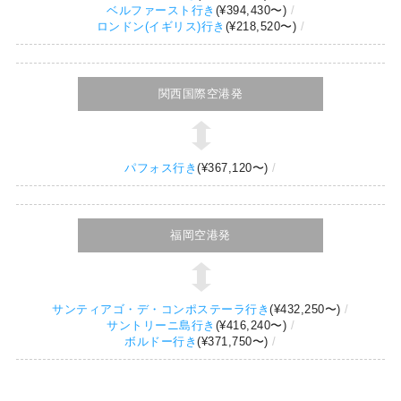
ベルファースト行き
(
¥394,430
〜)
ロンドン(イギリス)行き
(
¥218,520
〜)
関西国際空港発
パフォス行き
(
¥367,120
〜)
福岡空港発
サンティアゴ・デ・コンポステーラ行き
(
¥432,250
〜)
サントリーニ島行き
(
¥416,240
〜)
ボルドー行き
(
¥371,750
〜)