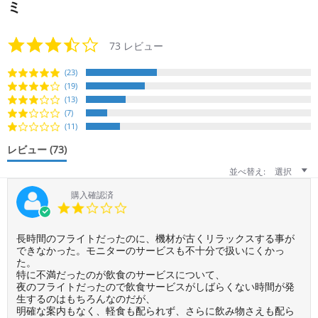
ミ
3.5
73 レビュー
star
rating
(23)
(19)
(13)
(7)
(11)
レビュー
(73)
並べ替え:
選択
購入確認済
2.0
star
rating
Review
review
長時間のフライトだったのに、機材が古くリラックスする事が
by
stating
できなかった。モニターのサービスも不十分で扱いにくかっ
ご
長
た。
利
時
特に不満だったのが飲食のサービスについて、
用
間
夜のフライトだったので飲食サービスがしばらくない時間が発
者
の
生するのはもちろんなのだが、
様
フ
明確な案内もなく、軽食も配られず、さらに飲み物さえも配ら