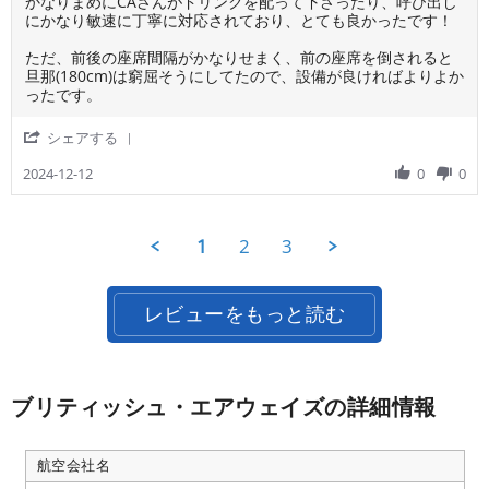
く
Review
review
かなりまめにCAさんがドリンクを配って下さったり、呼び出し
on
ッ
ア
by
stating
にかなり敏速に丁寧に対応されており、とても良かったです！
21
フ
プ
ご
食
Feb
の
リ
利
事
ただ、前後の座席間隔がかなりせまく、前の座席を倒されると
2025
愛
が
用
や
旦那(180cm)は窮屈そうにしてたので、設備が良ければよりよか
想
あ
者
サ
ったです。
る
様
ー
の
on
ビ
'
シェアする
に、
12
ス
Share
他
Dec
と
Review
2024-12-12
0
0
の
2024
て
by
WEB
も
ご
か
良
利
ら
か
1
2
3
用
購
っ
者
入
た！！
様
す
on
レビューをもっと読む
る
12
と
Dec
マ
2024
イ
ペ
ブリティッシュ・エアウェイズの詳細情報
ー
ジ
か
ら
航空会社名
見