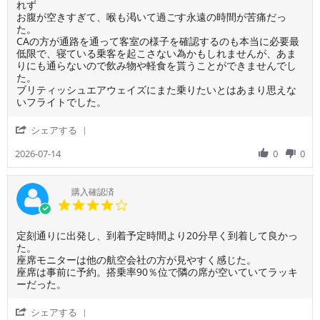
on
ラ
れず
14
イ
お腹が空きすぎて、喉も渇いて過ごす永遠の時間が苦痛だっ
Jul
ト
た。
2026
だ
CAの方が通路を通って客室の様子を確認するのも本当に必要最
っ
低限で、寝ている乗客を起こさない為かもしれませんが、あま
た
りにも通らないので飲み物や軽食を貰うことができませんでし
の
た。
に、
ブリティッシュエアウェイズにまた乗りたいとはあまり思えな
機
いフライトでした。
材
が
'
シェアする
古
Share
く
Review
2026-07-14
0
0
リ
by
ラ
ご
ッ
利
購入確認済
ク
用
4.0
ス
者
star
す
様
rating
る
Review
review
定刻通りに出発し、到着予定時間より20分早く到着して良かっ
on
事
by
stating
た。
14
が
ご
定
座席モニターは他の航空会社の方が見やすく感じた。
Jul
で
利
刻
座席は事前に予約。搭乗率90％位で隣の席が空いていてラッキ
2026
き
用
通
ーだった。
な
者
り
か
様
に
'
シェアする
っ
on
出