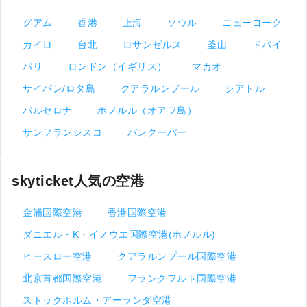
グアム
香港
上海
ソウル
ニューヨーク
カイロ
台北
ロサンゼルス
釜山
ドバイ
パリ
ロンドン（イギリス）
マカオ
サイパン/ロタ島
クアラルンプール
シアトル
バルセロナ
ホノルル（オアフ島）
サンフランシスコ
バンクーバー
skyticket人気の空港
金浦国際空港
香港国際空港
ダニエル・K・イノウエ国際空港(ホノルル)
ヒースロー空港
クアラルンプール国際空港
北京首都国際空港
フランクフルト国際空港
ストックホルム・アーランダ空港