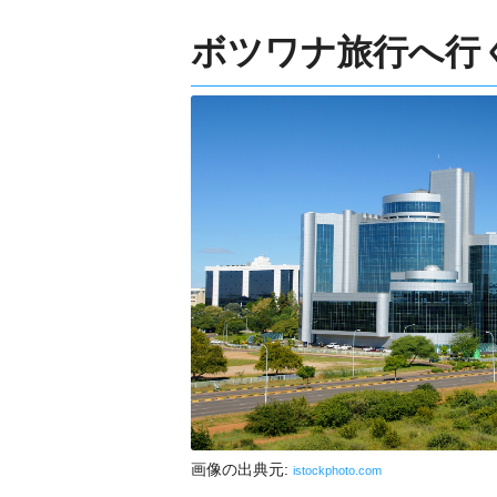
ボツワナ旅行へ行
画像の出典元:
istockphoto.com