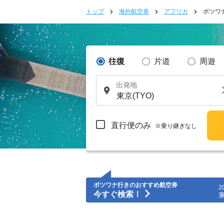
トップ
海外航空券
アフリカ
ボツワ
往復
片道
周遊
出発地
直行便のみ
※乗り継ぎなし
ボツワナ行きのおすすめ航空券
2
今すぐ検索！
東