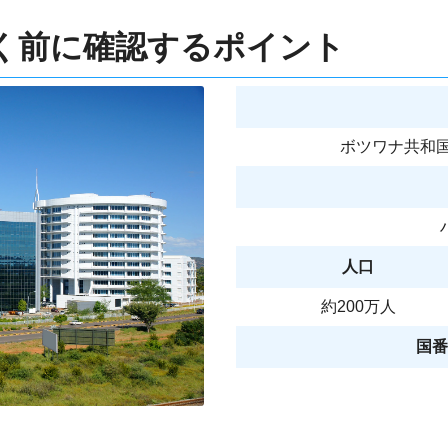
く前に確認するポイント
ボツワナ共和国 / R
人口
約200万人
国番