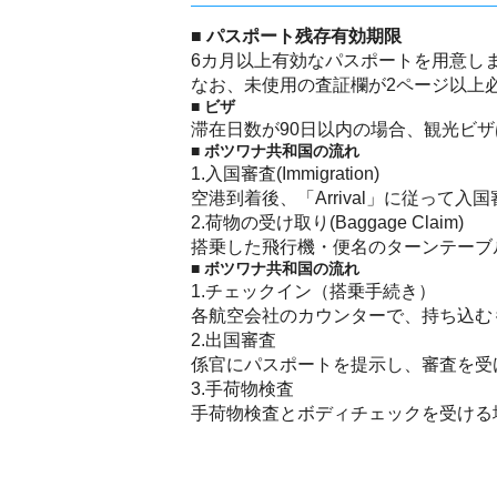
■ パスポート残存有効期限
6カ月以上有効なパスポートを用意し
なお、未使用の査証欄が2ページ以上
■ ビザ
滞在日数が90日以内の場合、観光ビ
■ ボツワナ共和国の流れ
1.入国審査(Immigration)
空港到着後、「Arrival」に従っ
2.荷物の受け取り(Baggage Claim)
搭乗した飛行機・便名のターンテーブ
■ ボツワナ共和国の流れ
1.チェックイン（搭乗手続き）
各航空会社のカウンターで、持ち込む
2.出国審査
係官にパスポートを提示し、審査を受
3.手荷物検査
手荷物検査とボディチェックを受ける