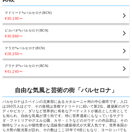
マドリード
バルセロナ(BCN)
¥30,190
〜
ビルバオ
バルセロナ(BCN)
¥30,980
〜
マラガ
バルセロナ(BCN)
¥28,350
〜
グラナダ
バルセロナ(BCN)
¥41,240
〜
自由な気風と芸術の街「バルセロナ」
バルセロナはスペインの北東部にあるカタルーニャ州の中心都市です。人口
は160万人ほどで、その規模は首都マドリードに続いて第2位。建築家のガウ
ディやピカソ、ダリなど世界的に有名なアーティストが拠点とした街として
も知られ、自由な気風が漂う街です。特に世界遺産にもなっているサグラ
ダ・ファミリアやグエル公園、カサ・ミラなどのガウディの作品郡は、その
独特なフォルムや個性豊かな流線形の建築様式が大変人気です。世界各国か
ら大勢の観光客が訪れ、その数はここ10年で4倍にもなり、ヨーロッパでも