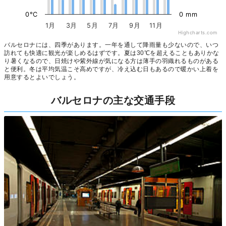
0°C
0 mm
1月
3月
5月
7月
9月
11月
Highcharts.com
バルセロナには、四季があります。一年を通して降雨量も少ないので、いつ
訪れても快適に観光が楽しめるはずです。夏は30℃を超えることもありかな
り暑くなるので、日焼けや紫外線が気になる方は薄手の羽織れるものがある
と便利。冬は平均気温こそ高めですが、冷え込む日もあるので暖かい上着を
用意するとよいでしょう。
バルセロナの主な交通手段