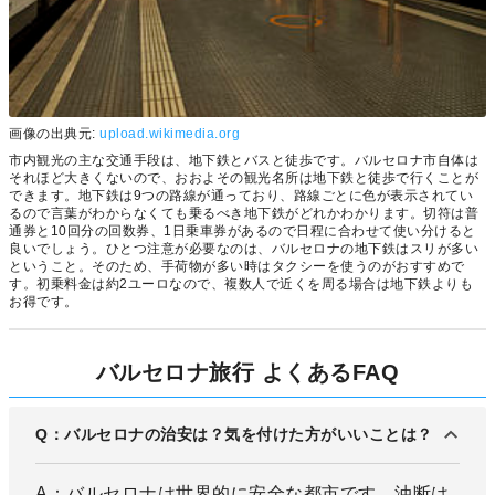
画像の出典元:
upload.wikimedia.org
市内観光の主な交通手段は、地下鉄とバスと徒歩です。バルセロナ市自体は
それほど大きくないので、おおよその観光名所は地下鉄と徒歩で行くことが
できます。地下鉄は9つの路線が通っており、路線ごとに色が表示されてい
るので言葉がわからなくても乗るべき地下鉄がどれかわかります。切符は普
通券と10回分の回数券、1日乗車券があるので日程に合わせて使い分けると
良いでしょう。ひとつ注意が必要なのは、バルセロナの地下鉄はスリが多い
ということ。そのため、手荷物が多い時はタクシーを使うのがおすすめで
す。初乗料金は約2ユーロなので、複数人で近くを周る場合は地下鉄よりも
お得です。
バルセロナ旅行 よくあるFAQ
Q：バルセロナの治安は？気を付けた方がいいことは？
A：バルセロナは世界的に安全な都市です。油断は