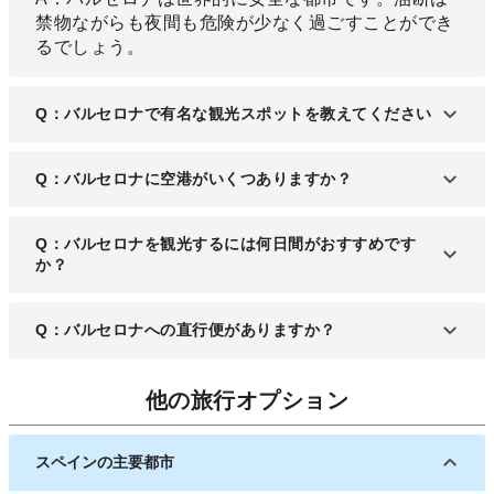
禁物ながらも夜間も危険が少なく過ごすことができ
るでしょう。
Q：バルセロナで有名な観光スポットを教えてください
A：世界的に知られる教会「サグラダ・ファミリ
Q：バルセロナに空港がいくつありますか？
ア」や、海や海底をテーマに建てられた「カサ バト
リョ 」など、記憶に残る建造物が多く建ち並んでい
A：バルセロナ＝エル・プラット空港があります。
Q：バルセロナを観光するには何日間がおすすめです
ます。
か？
A：バルセロナ観光は2泊3日からがおすすめです。
Q：バルセロナへの直行便がありますか？
旅日程に合わせ、滞在日数を増やすのも良いでしょ
う。
A：多くの航空会社便が就航していますが、日本か
他の旅行オプション
らの直行便はありません。
スペインの主要都市