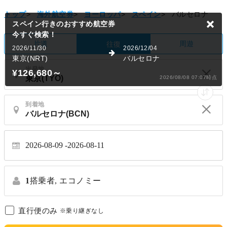
トップ
>
海外航空券
>
ヨーロッパ
>
スペイン
>
バルセロナ
スペイン行きのおすすめ航空券
今すぐ検索！
片道
周遊
往復
2026/11/30
2026/12/04
東京(NRT)
バルセロナ
出発地
¥126,680
～
2026/08/08 07:07時点
到着地
2026-08-09
2026-08-11
1
搭乗者,
エコノミー
直行便のみ
※乗り継ぎなし