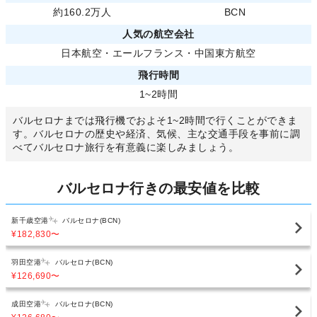
約160.2万人
BCN
人気の航空会社
日本航空
・
エールフランス
・
中国東方航空
飛行時間
1~2時間
バルセロナまでは飛行機でおよそ1~2時間で行くことができま
す。バルセロナの歴史や経済、気候、主な交通手段を事前に調
べてバルセロナ旅行を有意義に楽しみましょう。
バルセロナ行きの最安値を比較
新千歳空港
バルセロナ(BCN)
¥182,830
〜
羽田空港
バルセロナ(BCN)
¥126,690
〜
成田空港
バルセロナ(BCN)