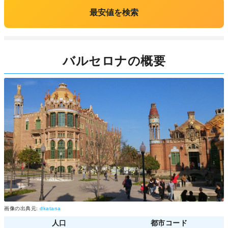
最安値を検索
バルセロナの概要
画像の出典元:
dkatana
人口
都市コード