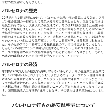
有数の観光都市となりました。
バルセロナの歴史
10世紀から14世紀頃にかけて、バルセロナは地中海の貿易により栄え、アラ
ゴン連合王国の一都市として活気ある港町に発展しました。現在でも市場は
活気に満ちており、大変人気の観光地です。その後19世紀に起きた産業革命
でさらに発展しましたが、人口の過密による都市問題が生じたため1859年に
大拡張計画が立てられました。街を囲っていた中世の城壁を取り壊し、碁盤
の目のように道路を整備したことで、大都市へと進化したのです。1936年か
らのスペイン内戦により政府軍は、フランコ将軍が率いる反乱軍に敗れまし
た。そのためフランコ将軍による独裁主義の下、街は抑圧されていました。
しかし1975年にフランコ将軍が死去するとファン・カルロス1世が即位し
て、民主化を認め現在の文化や芸術を中心とする都市になりました。そのた
め市内の建物はどれも自由で芸術的なものになったのです。
バルセロナの経済
年間約2700万人もの観光客が押し寄せるバルセロナ。その主産業は観光業で
す。1992年のバルセロナオリンピックによるウォーターフロント開発や高速
鉄道AVEが発着するサンツ駅、エルプラット国際空港新ターミナルなどイン
フラの拡張が行われ、より集客力がアップしました。またホテル等宿泊施設
も大幅に増え、増加し続ける観光客のニーズに応えられるようになっていま
す。国際観光収入は年間約4兆円にもなり、その収入は世界第2位になりまし
た。
バルセロナ行きの格安航空券について