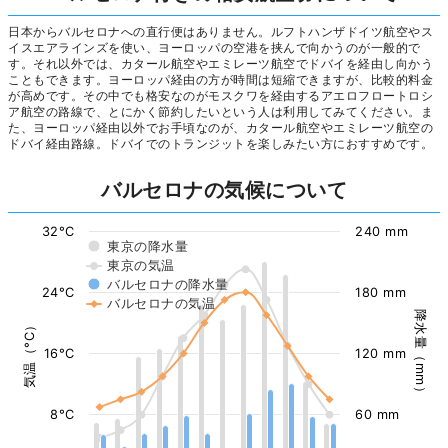
日本からバルセロナへの直行便はありません。ルフトハンザドイツ航空やス
イスエアラインズを使い、ヨーロッパの空港を挟んで向かうのが一般的で
す。それ以外では、カタール航空やエミレーツ航空でドバイを経由し向かう
こともできます。ヨーロッパ経由の方が時間は短縮できますが、比較的料金
が高めです。その中でも格安なのがモスクワを経由するアエロフロートロシ
ア航空の路線で、とにかく節約したいという人は利用してみてください。ま
た、ヨーロッパ経由以外でお手頃なのが、カタール航空やエミレーツ航空の
ドバイ経由路線。ドバイでのトランジットを楽しみたい方におすすめです。
バルセロナの気候について
32°C
240 mm
東京の降水量
東京の気温
バルセロナの降水量
24°C
180 mm
バルセロナの気温
降水量（mm）
気温（°C）
16°C
120 mm
8°C
60 mm