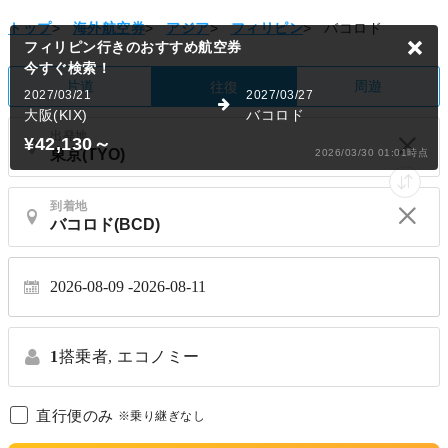
トップ
>
海外航空券
>
アジア
>
フィリピン
>
バコロド
フィリピン行きのおすすめ航空券
今すぐ検索！
片道
周遊
往復
2027/03/21
2027/03/27
大阪(KIX)
バコロド
出発地
¥42,130
～
2026/03/30 01:01時点
到着地
2026-08-09
2026-08-11
1
搭乗者,
エコノミー
直行便のみ
※乗り継ぎなし