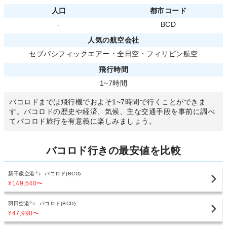
人口
都市コード
-
BCD
人気の航空会社
セブパシフィックエアー
・
全日空
・
フィリピン航空
飛行時間
1~7時間
バコロドまでは飛行機でおよそ1~7時間で行くことができま
す。バコロドの歴史や経済、気候、主な交通手段を事前に調べ
てバコロド旅行を有意義に楽しみましょう。
バコロド行きの最安値を比較
新千歳空港
バコロド(BCD)
¥149,540
〜
羽田空港
バコロド(BCD)
¥47,990
〜