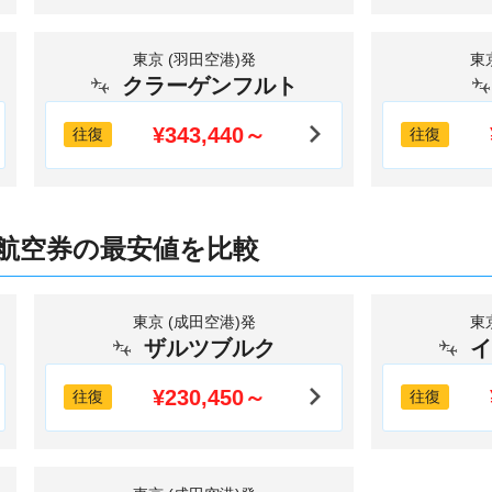
東京 (羽田空港)発
東
クラーゲンフルト
¥343,440～
往復
往復
航空券の最安値を比較
東京 (成田空港)発
東
ザルツブルク
イ
¥230,450～
往復
往復