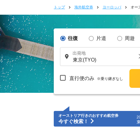
トップ
海外航空券
ヨーロッパ
オー
往復
片道
周遊
出発地
直行便のみ
※乗り継ぎなし
オーストリア行きのおすすめ航空券
2
今すぐ検索！
東