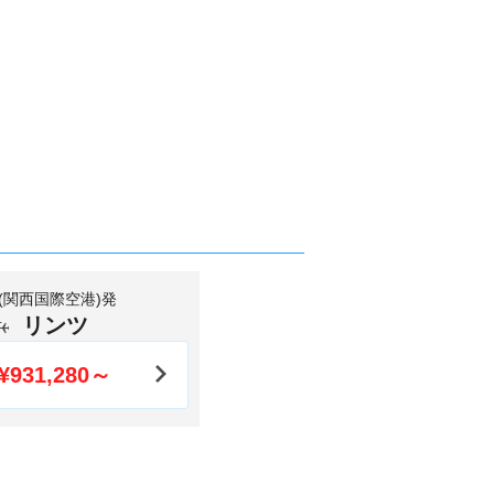
 (関西国際空港)発
リンツ
¥931,280～