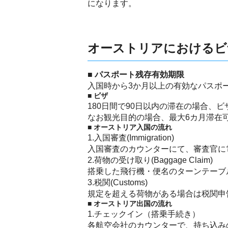
になります。
オーストリアにおけるビ
■ パスポート残存有効期限
入国時から3か月以上の有効なパスポ
■ ビザ
180日間で90日以内の滞在の場合、
なお観光目的の場合、最大6カ月滞在
■ オーストリア入国の流れ
1.入国審査(Immigration)
入国審査のカウンターにて、審査官に
2.荷物の受け取り(Baggage Claim)
搭乗した飛行機・便名のターンテーブ
3.税関(Customs)
規定を超える荷物がある場合は税関申
■ オーストリア出国の流れ
1.チェックイン（搭乗手続き）
各航空会社のカウンターで、持ち込み