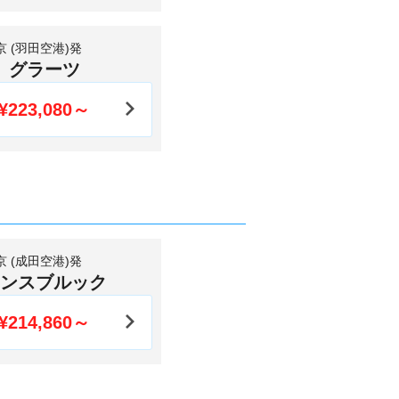
京 (羽田空港)発
グラーツ
¥223,080～
京 (成田空港)発
ンスブルック
¥214,860～