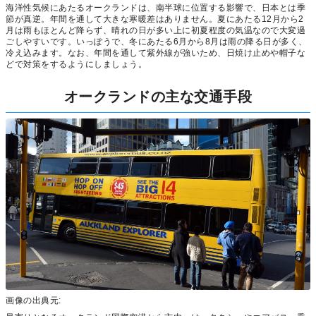
海洋性気候にあたるオークランドは、南半球に位置する影響で、日本とは季
節が真逆。年間を通して大きな寒暖差はありません。夏にあたる12月から2
月は雨もほとんど降らず、晴れの日が多い上に初夏程度の気温なので大変過
ごしやすいです。いっぽうで、冬にあたる6月から8月は雨の降る日が多く、
冷え込みます。なお、年間を通して紫外線が強いため、日焼け止めや帽子な
どで対策をするようにしましょう。
オークランドの主な交通手段
画像の出典元: