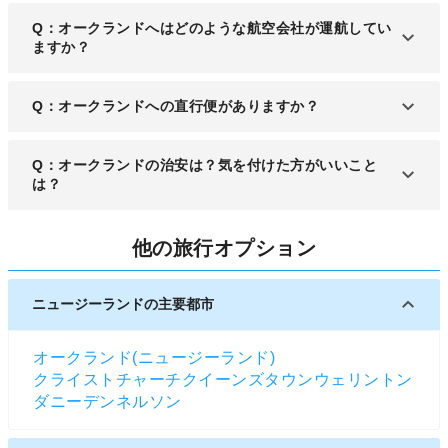
A：都市部から20kmほど南の位置に「オークランド
Q：オークランドへはどのような航空会社が運航してい
国際空港」があります。ニュージーランド国内で最
ますか？
大規模の空港です。
A：ニュージーランド国内の鉱区会社のほか、大韓
Q：オークランドへの直行便がありますか？
航空や中国国際航空などアジアの主要航空会社が多
数就航しています。
A：日本からは成田、大阪、羽田からの直航便がニ
Q：オークランドの治安は？気を付けた方がいいこと
ュージーランド航空より出ています。
は？
A：治安は良好で命に関わるような凶悪犯罪の発生
他の旅行オプション
リスクは殆どありません。とはいえ窃盗やスリは日
本と比べると遥かに多く、貴重品の管理には注意が
必要です。特に夜間や人の多い場所など、軽犯罪に
ニュージーランドの主要都市
巻き込まれやすい場所は警戒しておきましょう。
オークランド(ニュージーランド)
クライストチャーチ
クイーンズタウン
ウェリントン
ダニーデン
ネルソン