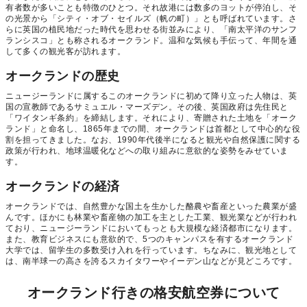
有者数が多いことも特徴のひとつ。それ故港には数多のヨットが停泊し、そ
の光景から「シティ・オブ・セイルズ（帆の町）」とも呼ばれています。さ
らに英国の植民地だった時代を思わせる街並みにより、「南太平洋のサンフ
ランシスコ」とも称されるオークランド。温和な気候も手伝って、年間を通
して多くの観光客が訪れます。
オークランドの歴史
ニュージーランドに属するこのオークランドに初めて降り立った人物は、英
国の宣教師であるサミュエル・マーズデン。その後、英国政府は先住民と
「ワイタンギ条約」を締結します。それにより、寄贈された土地を「オーク
ランド」と命名し、1865年までの間、オークランドは首都として中心的な役
割を担ってきました。なお、1990年代後半になると観光や自然保護に関する
政策が行われ、地球温暖化などへの取り組みに意欲的な姿勢をみせていま
す。
オークランドの経済
オークランドでは、自然豊かな国土を生かした酪農や畜産といった農業が盛
んです。ほかにも林業や畜産物の加工を主とした工業、観光業などが行われ
ており、ニュージーランドにおいてもっとも大規模な経済都市になります。
また、教育ビジネスにも意欲的で、5つのキャンパスを有するオークランド
大学では、留学生の多数受け入れを行っています。ちなみに、観光地として
は、南半球一の高さを誇るスカイタワーやイーデン山などが見どころです。
オークランド行きの格安航空券について