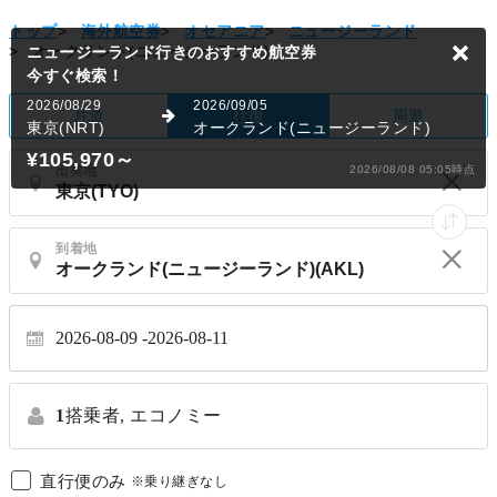
¥105,970
～
2026/08/08 05:05時点
トップ
>
海外航空券
>
オセアニア
>
ニュージーランド
>
オークランド(ニュージーランド)
片道
周遊
往復
出発地
到着地
2026-08-09
2026-08-11
1
搭乗者,
エコノミー
直行便のみ
※乗り継ぎなし