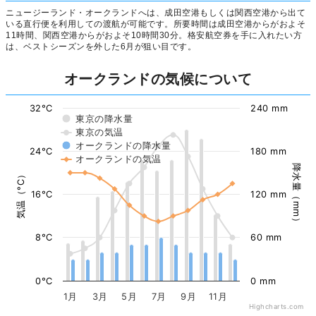
ニュージーランド・オークランドへは、成田空港もしくは関西空港から出て
いる直行便を利用しての渡航が可能です。所要時間は成田空港からがおよそ
11時間、関西空港からがおよそ10時間30分。格安航空券を手に入れたい方
は、ベストシーズンを外した6月が狙い目です。
オークランドの気候について
32°C
240 mm
東京の降水量
東京の気温
オークランドの降水量
24°C
180 mm
オークランドの気温
降水量（mm）
気温（°C）
16°C
120 mm
8°C
60 mm
0°C
0 mm
1月
3月
5月
7月
9月
11月
Highcharts.com