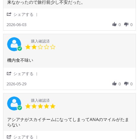
た。
な
by
stating
来なかったので旅行前少し不安だった。
9
よ
国
ど
ご
全
Jun
く
内
ス
利
体
2026
'
シェアする
快
線
ム
用
的
Share
適
の
ー
者
に
Review
2026-06-03
0
0
で
延
ズ
様
と
by
し
長
に
on
て
ご
た
と
行
3
も
利
購入確認済
い
わ
Jun
良
用
2.0
う
れ
2026
か
者
star
感
て
っ
様
rating
じ
い
た
Review
review
機内食不味い
on
で、
ま
が、
by
stating
3
海
し
オ
ご
機
Jun
'
シェアする
外
た。
ン
利
内
2026
Share
旅
ラ
用
食
Review
2026-05-29
0
0
行
イ
者
不
by
を
ン
様
味
ご
し
チ
on
い
利
て
購入確認済
ェ
29
用
5.0
い
ッ
May
者
star
る
ク
2026
様
rating
感
イ
Review
review
アシアナがスカイチームになってしまってANAのマイルがたま
on
覚
ン
by
stating
らない
29
が
の
ご
ア
May
感
案
利
シ
2026
'
シェアする
じ
内