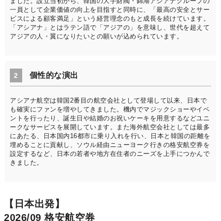
ました。設立当初から、韓国の大手財閥・錦湖アシアナグループの
一員として企業価値の向上を目指すと同時に、「最高の安全とサー
ビスによる顧客満足」という経営理念のもと成長を続けています。
「アシアナ」とはラテン語で「アジアの」を意味し、世代を超えて
アジアの人・翼になりたいとの願いが込められています。
個性的な演出
2
アシアナ航空は韓国2番目の航空会社として登場して以来、日本で
も確実にファンを増やしてきました。機内でマジックショーやイベ
ントを行ったり、誕生日や結婚のお祝いケーキを用意するなどユニ
ークなサービスを展開しています。また海外航空会社としては最多
にあたる、日本国内16都市に乗り入れを行い、日本と韓国の距離を
埋めることに貢献し、ソウル経由ニューヨーク行きの格安航空券を
設定するなど、日本の若者や地方在住者のニーズを上手につかんで
きました。
【日本出発】
2026/09 格安航空券