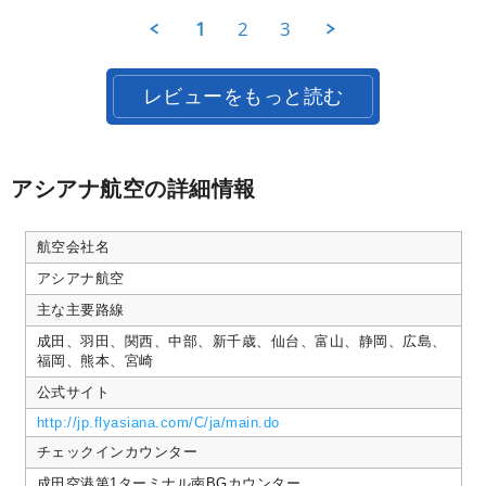
on
楽
利
い
25
し
1
2
3
用
Apr
む
者
2026
こ
様
と
on
が
レビューをもっと読む
25
で
Apr
き
2026
ま
し
た。
アシアナ航空の詳細情報
航空会社名
アシアナ航空
主な主要路線
成田、羽田、関西、中部、新千歳、仙台、富山、静岡、広島、
福岡、熊本、宮崎
公式サイト
http://jp.flyasiana.com/C/ja/main.do
チェックインカウンター
成田空港第1ターミナル南BGカウンター