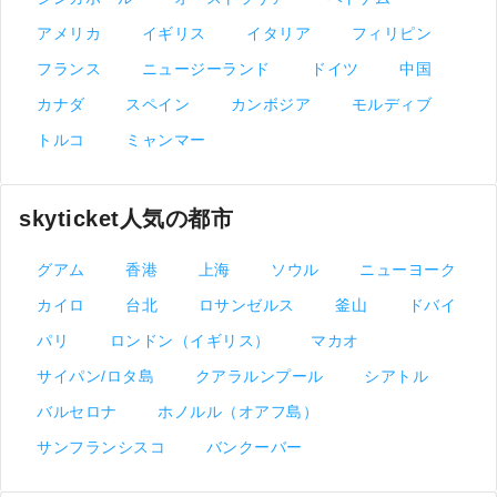
アメリカ
イギリス
イタリア
フィリピン
フランス
ニュージーランド
ドイツ
中国
カナダ
スペイン
カンボジア
モルディブ
トルコ
ミャンマー
skyticket人気の都市
グアム
香港
上海
ソウル
ニューヨーク
カイロ
台北
ロサンゼルス
釜山
ドバイ
パリ
ロンドン（イギリス）
マカオ
サイパン/ロタ島
クアラルンプール
シアトル
バルセロナ
ホノルル（オアフ島）
サンフランシスコ
バンクーバー