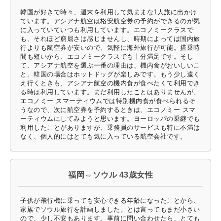
韓国が好きで時々、週末を利用して気ままな1人旅に出かけ
ています。アシアナ航空は格安航空券の予約ができるのが気
に入っていていつも利用しています。エコノミークラスで
も、それほど窮屈さは感じませんし、時期によっては国内旅
行よりも航空券が安いので、気軽に海外旅行が可能。搭乗時
間も短いから、エコノミークラスでも十分満足です。そし
て、アシアナ航空を選ぶ一番の理由は、機内食がおいしいこ
と。韓国の場合はホットドッグが楽しみです。もう少し遠く
え行くときも、アシアナ航空の機内食が食べたくて利用でき
る時は利用しています。まだ利用したことはありませんが、
エコノミー スマーティウムでは特別機内食が食べられるそ
うなので、次に航空券を予約するときは、エコノミー スマ
ーティウムにしてみようと思います。ヨーロッパの乗継でも
利用したことがありますが、乗務員のサービスも特に不満は
なく、個人的にはとても気に入っている航空会社です。
福岡⇔ソウル 43歳女性
子供が飛行機に乗っても安心できる年齢になったことから、
家族でソウル旅行を計画しました。とは言ってもまだ小さい
ので、少し不安もあります。事前に問い合わせたら、とても