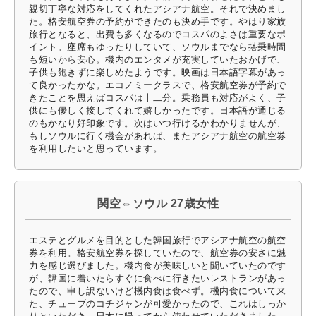
親切丁寧な対応をしてくれたアシアナ航空。それで決めまし
た。格安航空券の予約ができたのも決め手です。やはり家族
旅行となると、出費も多くなるのでコスパのよさは重要なポ
イント。座席もゆったりしていて、ソウルまでなら搭乗時間
も短いから安心。機内のエンタメが充実していたおかげで、
子供も飽きずに楽しめたようです。映画は日本語字幕があっ
て良かったかな。エコノミークラスで、格安航空券が予約で
きたことを思えばコスパは十二分。乗務員も対応がよく、子
供にも優しく接してくれて嬉しかったです。日本語が通じる
のもかなり好印象です。次はいつ行けるかわかりませんが、
もしソウルに行く機会があれば、またアシアナ航空の航空券
を利用したいと思っています。
関空⇔ソウル 27歳女性
エステとグルメを目的とした韓国旅行でアシアナ航空の航空
券を利用。格安航空券を探していたので、航空券の安さに魅
力を感じ選びました。機内食が美味しいと聞いていたのです
が、韓国に着いたらすぐに食べに行きたいレストランがあっ
たので、申し訳ないけど機内食は食べず。機内食について来
た、チューブのコチジャンが可愛かったので、これはしっか