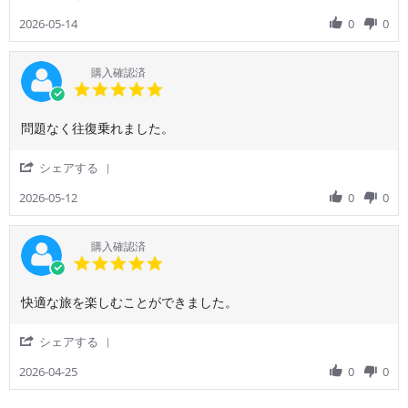
用
ア
Share
ら
が
者
ナ
Review
2026-05-14
0
0
れ
来
様
が
by
な
な
on
ス
ご
か
か
14
カ
利
っ
購入確認済
っ
May
イ
用
5.0
た。
た
2026
チ
者
star
LCC
の
ー
様
rating
の
で
ム
Review
review
問題なく往復乗れました。
on
方
旅
に
by
stating
14
が
行
な
ご
問
May
マ
'
シェアする
前
っ
利
題
2026
シ
Share
少
て
用
な
か
Review
2026-05-12
0
0
し
し
者
く
by
不
ま
様
往
ご
安
っ
on
復
利
だ
購入確認済
て
12
乗
用
5.0
っ
ANA
May
れ
者
star
た。
の
2026
ま
様
rating
マ
し
Review
review
快適な旅を楽しむことができました。
on
イ
た。
by
stating
12
ル
ご
快
May
'
シェアする
が
利
適
2026
Share
た
用
な
Review
2026-04-25
0
0
ま
者
旅
by
ら
様
を
ご
な