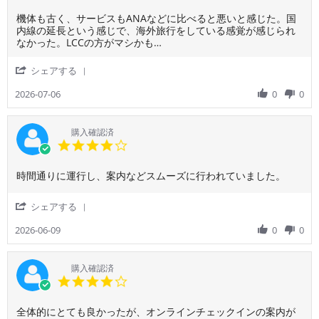
に
ん
2026
す
様
rating
着
で
Review
review
機体も古く、サービスもANAなどに比べると悪いと感じた。国
on
い
し
by
stating
内線の延長という感じで、海外旅行をしている感覚が感じられ
8
て
た。
ご
機
なかった。LCCの方がマシかも…
Jul
か
の
利
体
2026
ら
り
用
も
'
シェアする
が
か
者
古
Share
と
様
く、
Review
2026-07-06
0
0
て
on
サ
by
も
6
ー
ご
ス
Jul
ビ
利
購入確認済
ム
2026
ス
用
4.0
ー
も
者
star
ズ
ANA
様
rating
で
な
Review
review
時間通りに運行し、案内などスムーズに行われていました。
on
良
ど
by
stating
6
い
に
ご
時
Jul
'
シェアする
と
比
利
間
2026
Share
思
べ
用
通
Review
2026-06-09
0
0
い
る
者
り
by
ま
と
様
に
ご
す。
悪
on
運
利
サ
購入確認済
い
9
行
用
4.0
ー
と
Jun
し、
者
star
ビ
感
2026
案
様
rating
ス
じ
内
Review
review
全体的にとても良かったが、オンラインチェックインの案内が
on
も