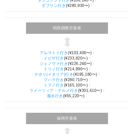
タシュケント行き
(
¥106,140
〜)
ダブリン行き
(
¥280,930
〜)
関西国際空港発
アルマトイ行き
(
¥103,400
〜)
イビザ行き
(
¥233,820
〜)
ジェノヴァ行き
(
¥226,260
〜)
トリノ行き
(
¥214,890
〜)
ナポリ(イタリア)行き
(
¥195,180
〜)
ブハラ行き
(
¥280,710
〜)
ミラノ行き
(
¥165,100
〜)
ラメーツィア・テルメ行き
(
¥301,610
〜)
麗水行き
(
¥55,220
〜)
福岡空港発