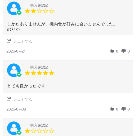
し
利
購入確認済
た
用
2.0
り
者
star
と
様
rating
慣
Review
review
しかたありませんが、機内食が好みに合いませんでした。
on
れ
by
stating
のりか
29
な
ご
し
Jul
い
利
か
2026
'
シェアする
作
用
た
Share
業
者
あ
Review
2026-07-21
0
0
が
様
り
by
あ
on
ま
ご
り
21
せ
利
購入確認済
ま
Jul
ん
用
5.0
し
2026
が、
者
star
た
機
様
rating
が
内
Review
review
とても良かったです
on
慣
食
by
stating
21
れ
が
ご
と
Jul
'
シェアする
て
好
利
て
2026
Share
し
み
用
も
Review
2026-07-08
0
0
ま
に
者
良
by
え
合
様
か
ご
ば
い
on
っ
利
購入確認済
空
ま
8
た
用
1.0
港
せ
Jul
で
者
star