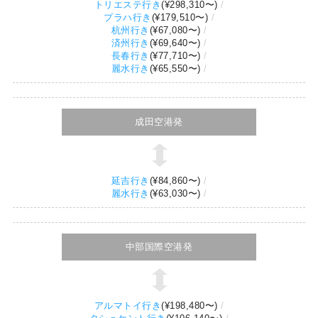
トリエステ行き
(
¥298,310
〜)
プラハ行き
(
¥179,510
〜)
杭州行き
(
¥67,080
〜)
済州行き
(
¥69,640
〜)
長春行き
(
¥77,710
〜)
麗水行き
(
¥65,550
〜)
成田空港発
延吉行き
(
¥84,860
〜)
麗水行き
(
¥63,030
〜)
中部国際空港発
アルマトイ行き
(
¥198,480
〜)