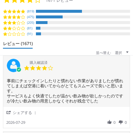
1671 レビュー
star
rating
(819)
(475)
(205)
(81)
(91)
レビュー
(1671)
並べ替え:
選択
購入確認済
4.0
star
rating
Review
review
事前にチェックインしたりと慣れない作業がありましたが慣れ
by
stating
てしまえば空港に着いてからがとてもスムーズで良いと思いま
ご
事
す。
利
前
サービスもよく快適でしたが温かい飲み物が欲しかったのです
用
に
が冷たい飲み物の用意しかなくそれが残念でした
者
チ
様
ェ
'
シェアする
on
ッ
Share
29
ク
Review
2026-07-29
0
0
Jul
イ
by
2026
ン
ご