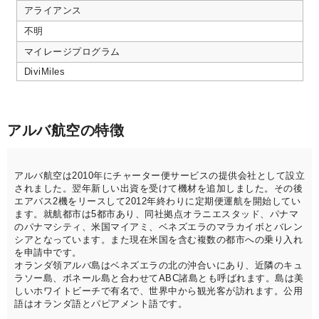
アライアンス
不明
マイレージプログラム
DiviMiles
アルバ航空の特徴
アルバ航空は2010年にチャーター便サービスの提供会社として設立
されました。翌年新しい出資を受けて機材を追加しました。その後
エアバス2機をリースして2012年終わりに定期便運航を開始してい
ます。就航都市は5都市あり、同社拠点オラニエスタッド、パナマ
のパナマシティ、米国マイアミ、ベネズエラのマラカイボとバレン
シアとなっています。また現在米国を含む複数の都市への乗り入れ
を申請中です。
オランダ領アルバ島はベネズエラの北の沖合いにあり、近隣のキュ
ラソー島、ボネール島と合わせてABC諸島とも呼ばれます。島は美
しいホワイトビーチで有名で、世界中から観光客が訪れます。公用
語はオランダ語とパピアメント語です。