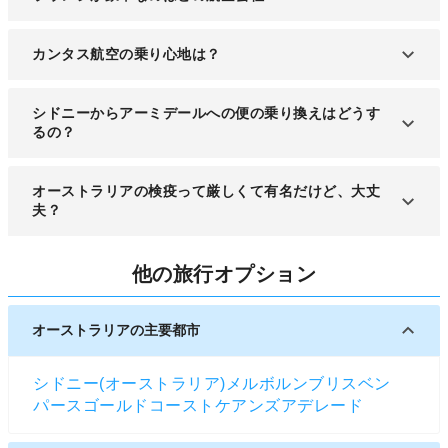
日本からシドニーに就航している航空会社のうち、
カンタス航空の乗り心地は？
シドニーでラウンジを開設しているのはカンタス航
空です。しかも、同じアライアンスであるJALのマ
総合的には接客、機内食、機内設備の評価は高いの
シドニーからアーミデールへの便の乗り換えはどうす
イレージで利用することができます。
ですが、コスパの点と日本語対応の点での評価はそ
るの？
れほど高くありません。機内設備ではA380機材の
評価は高く、特にプレミアムエコノミー席だとシー
入国審査を受けなければなりませんが、日本人は
オーストラリアの検疫って厳しくて有名だけど、大丈
トがフラットになって良いという評判が後を絶ちま
Smartgate（スマートゲート）という自動ゲートで
夫？
せん。
入国審査が受けられるようになっています。まず
「キヨスク」と呼ばれる機械でパスポート情報を読
オーストラリアは特殊な生態系を守り、住民の健康
他の旅行オプション
み取り、自分の名前の書いたカードを受け取るだけ
や安全を維持するため、海外から入国する人の検疫
です。こちらのほうが圧倒的に入国審査が早く済み
が厳しいことで有名です。
ます。
まず、植物や動物でできた物品、乳製品、魚・魚製
オーストラリアの主要都市
品、蜂蜜、肉製品をなどを持ち込むときは、申告が
必要です。（乳製品でも完全に火が通ったクッキ
シドニー(オーストラリア)
メルボルン
ブリスベン
ー、ケーキなどの申告は不要）。
パース
ゴールドコースト
ケアンズ
アデレード
シドニーの空港には検疫探査犬もスタンバイしてい
ますので、たとえ少量でも正しく申告しましょう。