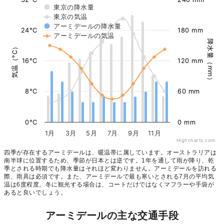
東京の降水量
東京の気温
アーミデールの降水量
24°C
180 mm
アーミデールの気温
降水量（mm）
気温（°C）
16°C
120 mm
8°C
60 mm
0°C
0 mm
1月
3月
5月
7月
9月
11月
Highcharts.com
四季が存在するアーミデールは、暖温帯に属しています。オーストラリアは
南半球に位置するため、季節が日本とは逆です。1年を通して雨が降り、乾
季とされる時期でも降水量はそれほど変わりません。アーミデールを訪れる
際、雨具は必須です。また、アーミデールで最も寒いとされる7月の平均気
温は6度程度。冬に観光する場合は、コートだけではなくマフラーや手袋が
あると良いでしょう。
アーミデールの主な交通手段