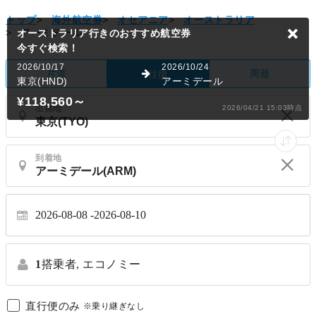
トップ
>
海外航空券
>
オセアニア
>
オーストラリア
>
アーミデール
オーストラリア行きのおすすめ航空券
今すぐ検索！
2026/10/17
2026/10/24
片道
周遊
往復
東京(HND)
アーミデール
¥118,560
～
出発地
2026/04/21 15:03時点
到着地
2026-08-08
2026-08-10
1
搭乗者,
エコノミー
直行便のみ
※乗り継ぎなし