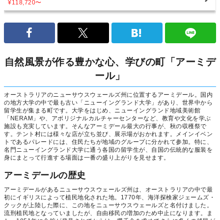
¥118,720
〜
自然風景が作る豊かな心、学びの町「アーミデ
ール」
オーストラリアのニューサウスウェールズ州に位置するアーミデール。国内
の地方大学の中で最も古い「ニューイングランド大学」があり、世界中から
留学生が集まる町です。大学をはじめ、ニューイングランド地域美術館
「NERAM」や、アボリジナルカルチャーセンターなど、教育や文化を学ぶ
施設も充実しています。そんなアーミデール最大の行事が、秋の収穫祭で
す。テント村には様々な店が立ち並び、展示場がおかれます。メインイベン
トであるパレードには、住民たちが地域のグループに分かれて参加。特に、
名門ニューイングランド大学に通う各国の留学生が、自国の伝統的な服装を
身にまとって行進する場面は一番の盛り上がりを見せます。
アーミデールの歴史
アーミデールがあるニューサウスウェールズ州は、オーストラリアの中で最
初にイギリスによって植民地化された地。1770年、海洋探検家ジェームズ・
クックが上陸した際に、この地をニューサウスウェールズと名付けました。
流刑植民地となっていましたが、自由移民の増加のため中止になります。ま