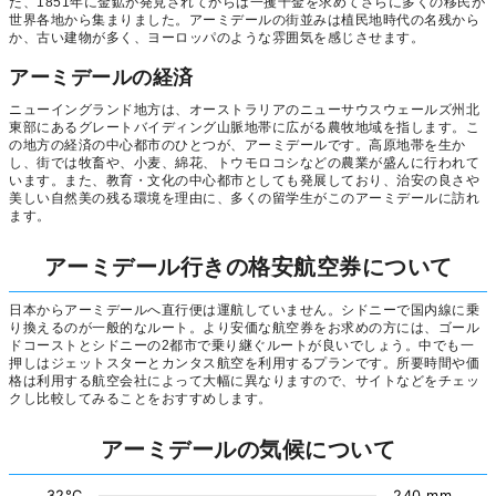
た、1851年に金鉱が発見されてからは一攫千金を求めてさらに多くの移民が
世界各地から集まりました。アーミデールの街並みは植民地時代の名残から
か、古い建物が多く、ヨーロッパのような雰囲気を感じさせます。
アーミデールの経済
ニューイングランド地方は、オーストラリアのニューサウスウェールズ州北
東部にあるグレートバイディング山脈地帯に広がる農牧地域を指します。こ
の地方の経済の中心都市のひとつが、アーミデールです。高原地帯を生か
し、街では牧畜や、小麦、綿花、トウモロコシなどの農業が盛んに行われて
います。また、教育・文化の中心都市としても発展しており、治安の良さや
美しい自然美の残る環境を理由に、多くの留学生がこのアーミデールに訪れ
ます。
アーミデール行きの格安航空券について
日本からアーミデールへ直行便は運航していません。シドニーで国内線に乗
り換えるのが一般的なルート。より安価な航空券をお求めの方には、ゴール
ドコーストとシドニーの2都市で乗り継ぐルートが良いでしょう。中でも一
押しはジェットスターとカンタス航空を利用するプランです。所要時間や価
格は利用する航空会社によって大幅に異なりますので、サイトなどをチェッ
クし比較してみることをおすすめします。
アーミデールの気候について
32°C
240 mm