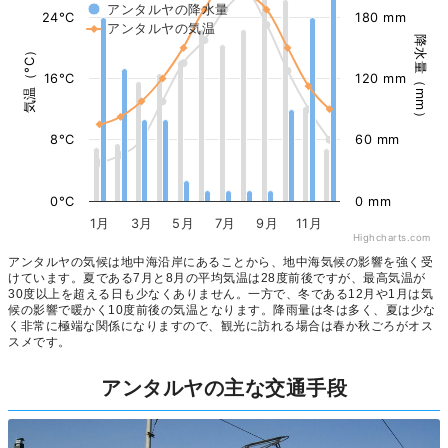
アンタルヤの降水量
24°C
180 mm
アンタルヤの気温
降水量（mm）
気温（°C）
16°C
120 mm
8°C
60 mm
0°C
0 mm
1月
3月
5月
7月
9月
11月
Highcharts.com
アンタルヤの気候は地中海沿岸にあることから、地中海気候の影響を強く受
けています。夏である7月と8月の平均気温は28度前後ですが、最高気温が
30度以上を超える日も少なくありません。一方で、冬である12月や1月は気
候の影響で暖かく10度前後の気温となります。降雨量は冬は多く、夏は少な
く非常に極端な関係になりますので、観光に訪れる場合は春か秋ごろがオス
スメです。
アンタルヤの主な交通手段