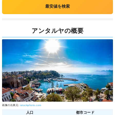
最安値を検索
アンタルヤの概要
画像の出典元:
istockphoto.com
人口
都市コード