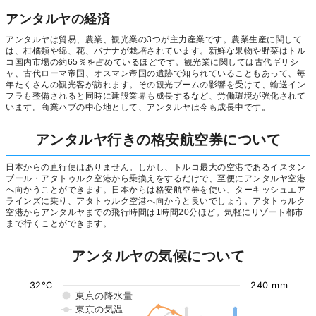
アンタルヤの経済
アンタルヤは貿易、農業、観光業の3つが主力産業です。農業生産に関して
は、柑橘類や綿、花、バナナが栽培されています。新鮮な果物や野菜はトル
コ国内市場の約65％を占めているほどです。観光業に関しては古代ギリシ
ャ、古代ローマ帝国、オスマン帝国の遺跡で知られていることもあって、毎
年たくさんの観光客が訪れます。その観光ブームの影響を受けて、輸送イン
フラも整備されると同時に建設業界も成長するなど、労働環境が強化されて
います。商業ハブの中心地として、アンタルヤは今も成長中です。
アンタルヤ行きの格安航空券について
日本からの直行便はありません。しかし、トルコ最大の空港であるイスタン
ブール・アタトゥルク空港から乗換えをするだけで、至便にアンタルヤ空港
へ向かうことができます。日本からは格安航空券を使い、ターキッシュエア
ラインズに乗り、アタトゥルク空港へ向かうと良いでしょう。アタトゥルク
空港からアンタルヤまでの飛行時間は1時間20分ほど。気軽にリゾート都市
まで行くことができます。
アンタルヤの気候について
32°C
240 mm
東京の降水量
東京の気温