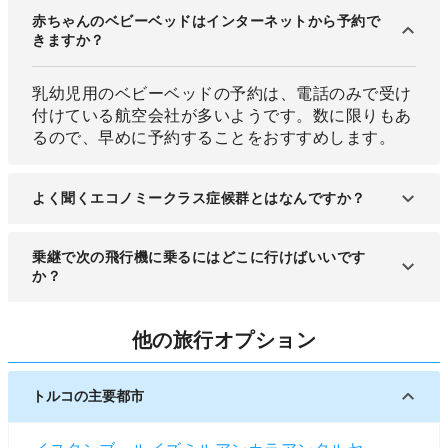
赤ちゃんのベビーベッドはインターネットから予約で
きますか？
乳幼児用のベビーベッドの予約は、電話のみで受け
付けている航空会社が多いようです。数に限りもあ
るので、早めに予約することをおすすめします。
よく聞くエコノミークラス症候群とはなんですか？
狭い座席などに長時間同じ姿勢で座り続けることで
乗継で次の飛行機に乗るにはどこに行けばいいです
足の血管内に血栓ができ、それが肺に流れ込んで心
か？
肺停止や呼吸困難を引き起こすという病気です。機
内ではときどき手足を動かし、水分とることで予防
乗継空港到着後に空港内に表示されている時刻表な
他の旅行オプション
できるといわれています。
どをご確認ください。
トルコの主要都市