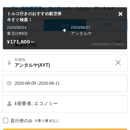
トップ
>
海外航空券
>
ヨーロッパ
>
トルコ
>
アンタルヤ
トルコ行きのおすすめ航空券
今すぐ検索！
片道
周遊
往復
2026/08/24
2026/08/27
東京(HND)
アンタルヤ
出発地
¥171,600
～
2025/09/09 17:05時点
到着地
2026-08-09
2026-08-11
1
搭乗者,
エコノミー
直行便のみ
※乗り継ぎなし