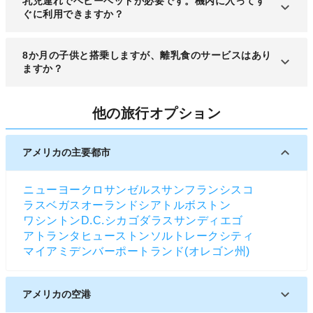
乳児連れでベビーベッドが必要です。機内に入ってす
るパソコンは、預け荷物には入れずに機内にお持ち
ぐに利用できますか？
込み下さい。
離陸後、安定的に航行する状況になり次第、客室乗
8か月の子供と搭乗しますが、離乳食のサービスはあり
務員がベビーベッドを設置いたしますのでそれまで
ますか？
お待ち下さい。
１歳未満の乳幼向けの離乳食のご用意があります。
他の旅行オプション
通常は瓶に入れてご用意致しますが、ピューレ状の
フルーツ、野菜、肉類、デザート、ミルク、ジュー
スを含む場合もございます。ウェブサイトかお電話
アメリカの主要都市
で事前にお申込み下さい。
ニューヨーク
ロサンゼルス
サンフランシスコ
ラスベガス
オーランド
シアトル
ボストン
ワシントンD.C.
シカゴ
ダラス
サンディエゴ
アトランタ
ヒューストン
ソルトレークシティ
マイアミ
デンバー
ポートランド(オレゴン州)
アメリカの空港