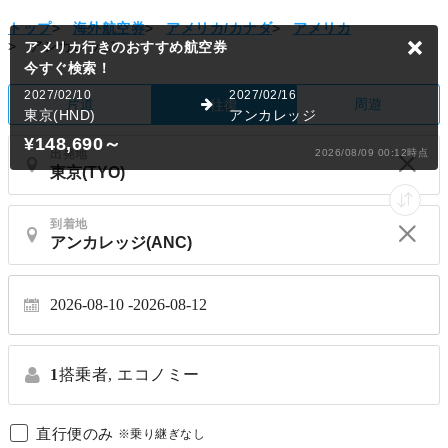
トップ
>
海外航空券
>
アメリカ/カナダ
>
アメリカ
>
アンカレッジ
アメリカ行きのおすすめ航空券
今すぐ検索！
2027/02/10
2027/02/16
片道
周遊
往復
東京(HND)
アンカレッジ
¥148,690
～
出発地
2026/08/09 00:12時点
到着地
2026-08-10
2026-08-12
1
搭乗者,
エコノミー
直行便のみ
※乗り継ぎなし