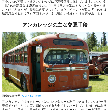
アラスカの南部にあるアンカレッジは亜寒帯気候に属しています。ただ、6
～8月の最高気温は15度前後なので、夏は寒さを気にすることなく観光する
ことができますが、長袖は必要でしょう。また、イベントが目白押しの冬は
最高気温でも氷点下を下回るので、常に暖かい恰好をする必要があります。
アンカレッジの主な交通手段
画像の出典元:
Gary Schade
アンカレッジではタクシー、バス、レンタカーを利用できます。バスが一番
安価ですが、とても広い都市なので市内全てをカバーしているわけではあり
ません。お目当ての観光地に行けない時はタクシーやレンタカーを利用しま