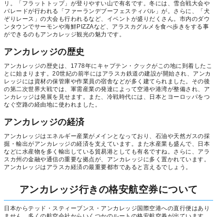
リ。「フラットトップ」が登りやすい山で有名です。冬には、雪合戦大会や
パレードが行われる「ファーランデブーフェスティバル」が。さらに、「犬
ぞりレース」の大会も行われるなど、イベントが盛りだくさん。市内のダウ
ンタウンでサーモンや海鮮PIZZAなど、アラスカグルメを食べ歩きをする事
ができるのもアンカレッジ観光の魅力です。
アンカレッジの歴史
アンカレッジの歴史は、1778年にキャプテン・クックがこの地に到着したこ
とに始まります。20世紀の前半にはアラスカ鉄道の建設が開始され、アンカ
レッジには資材の保管庫や作業員の宿舎などが多く建てられました。その後
の第二次世界大戦では、軍需産業の発達によって空港や港湾が整備され、ア
ンカレッジは発展を見せます。また、冷戦時代には、日本とヨーロッパをつ
なぐ空路の経由地に使われました。
アンカレッジの経済
アンカレッジはエネルギー産業がメインとなっており、石油や天然ガスの採
掘・輸出がアンカレッジの経済を支えています。また水産業も盛んで、日本
などに水産物を多く輸出している貿易港としても有名ですね。さらに、アラ
スカ州の金融や通信の重要な拠点が、アンカレッジに多く置かれています。
アンカレッジはアラスカ経済の最重要都市であると言えるでしょう。
アンカレッジ行きの格安航空券について
日本からテッド・スティーブンス・アンカレッジ国際空港への直行便はあり
ません。多くの航空会社からいくつかのルートの格安航空券が出ています。