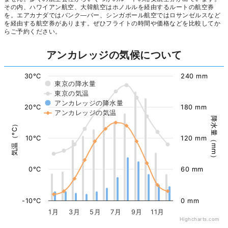
その内、ハワイアン航空、大韓航空はホノルルを経由するルートの航空券
を。エアカナダではバンク―バー、シンガポール航空ではロサンゼルスなど
を経由する航空券があります。ぜひフライトの時間や価格などを比較してか
らご予約ください。
アンカレッジの気候について
30°C
240 mm
東京の降水量
東京の気温
アンカレッジの降水量
20°C
180 mm
アンカレッジの気温
降水量（mm）
気温（°C）
10°C
120 mm
0°C
60 mm
-10°C
0 mm
1月
3月
5月
7月
9月
11月
Highcharts.com