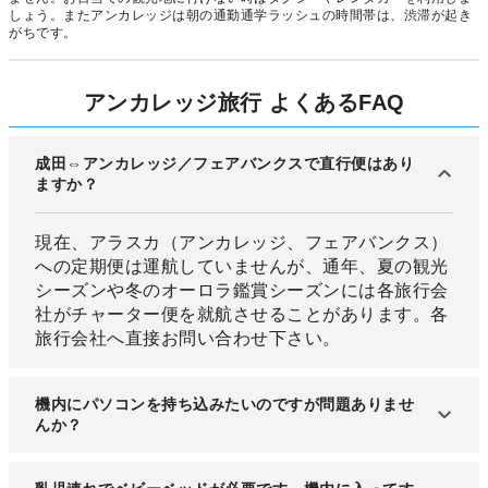
しょう。またアンカレッジは朝の通勤通学ラッシュの時間帯は、渋滞が起き
がちです。
アンカレッジ旅行 よくあるFAQ
成田⇔アンカレッジ／フェアバンクスで直行便はあり
ますか？
現在、アラスカ（アンカレッジ、フェアバンクス）
への定期便は運航していませんが、通年、夏の観光
シーズンや冬のオーロラ鑑賞シーズンには各旅行会
社がチャーター便を就航させることがあります。各
旅行会社へ直接お問い合わせ下さい。
機内にパソコンを持ち込みたいのですが問題ありませ
んか？
持ち込み可能です。貴重品や壊れやすい物に該当す