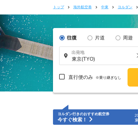
トップ
海外航空券
中東
ヨルダン
往復
片道
周遊
出発地
直行便のみ
※乗り継ぎなし
ヨルダン行きのおすすめ航空券
2
今すぐ検索！
東