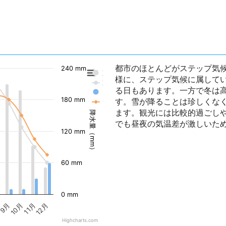
都市のほとんどがステップ気
240 mm
東京の降水量
様に、ステップ気候に属してい
東京の気温
る日もあります。一方で冬は高
アンマンの降水量
180 mm
す。雪が降ることは珍しくな
アンマンの気温
ます。観光には比較的過ごし
降水量（mm）
でも昼夜の気温差が激しいた
120 mm
60 mm
0 mm
9月
10月
11月
12月
Highcharts.com