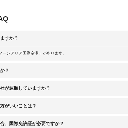
AQ
りますか？
ィーンアリア国際空港」があります。
すか？
。ほとんとの路線が経由便となります。
会社が運航していますか？
東の航空会社が就航しています。ほかブリティッシュ・エアウェイズや
た方がいいことは？
能です。
国土は近隣諸国の情勢不安に巻き込まれやすい立地です。政府関係の建
場合、国際免許証が必要ですか？