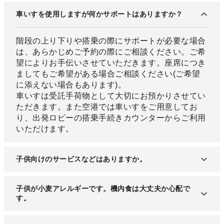
車いすを使用しますが何かサポートはありますか？
階段の上り下りや搭乗の際にサポートが必要な場合
は、あらかじめご予約の際にご相談ください。ご希
望によりお手伝いさせていただきます。座席につき
ましてもご希望がある場合ご相談ください(ご希望
に添えない場合もあります)。
車いすは受託手荷物として大切にお預かりさせてい
ただきます。また空港では車いすをご用意してお
り、出発ロビーの搭乗手続きカウンターからご利用
いただけます。
子供向けのサービスなどはありますか。
空港にてベビーカーの貸し出しをしており、ご搭乗
子供が小麦アレルギーです。機内食は大丈夫か心配で
口までご利用が可能です。また、搭乗の際は優先搭
す。
乗サービスがあります。またお化粧室を保護者おひ
とりで使用する際は、お子様をお預かりすることも