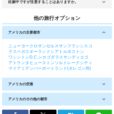
特別機内食をご用意しています。小麦やその他アレ
妊娠中ですが注意することはありますか。
可能です。
ルゲン食品を使用しないスペシャルミールとなって
おります。受付期限までにお電話にてお申し込みく
機内持ち込み手荷物を収納する際は、乗務員がお手
ださい。
他の旅行オプション
伝いしますのでお声掛けください。マタニティータ
グも配布していますので、必要な際はカウンターに
お越しください。
アメリカの主要都市
ニューヨーク
ロサンゼルス
サンフランシスコ
ラスベガス
オーランド
シアトル
ボストン
ワシントンD.C.
シカゴ
ダラス
サンディエゴ
アトランタ
ヒューストン
ソルトレークシティ
マイアミ
デンバー
ポートランド(オレゴン州)
アメリカの空港
アレクサンドリア国際空港
アメリカのその他の都市
アレンタウン
アビリーン
アバディーン(アメリカ)