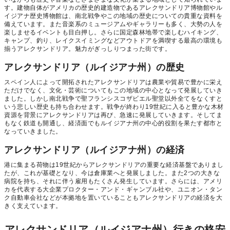
す。建物自体がアメリカの歴史的建造物であるアレクサンドリア博物館やル
イジアナ歴史博物館は、南北戦争やこの地域の歴史についての貴重な資料を
備えています。また音楽系のミュージアムやギャラリーも多く、大勢の人を
楽しませるイベントも目白押し。さらに国定森林地帯で楽しむハイキング、
キャンプ、釣り、レイクスイミングなどアウトドアを満喫する最高の環境も
揃うアレクサンドリア。魅力がぎっしりつまった街です。
アレクサンドリア（ルイジアナ州）の歴史
スペイン人によって開拓されたアレクサンドリアは農業や貿易で豊かに栄え
ただけでなく、文化・芸術についてもこの地域の中心となって発展していき
ました。しかし南北戦争で聖フランシスコザビエル聖堂以外全てをなくすと
いう悲しい歴史も持ち合わせます。戦争が終わり19世紀に入ると豊かな木材
資源を背景にアレクサンドリアは再び、急速に発展していきます。そしてま
もなく鉄道も開通し、経済面でもルイジアナ州の中心的役割を果たす都市と
なっていきました。
アレクサンドリア（ルイジアナ州）の経済
港に集まる荷物は19世紀からアレクサンドリアの重要な経済基盤でありまし
たが、これが基礎となり、今は倉庫業へと発展しました。また2つの大きな
病院を持ち、それに伴う雇用もたくさん発生しています。さらには、アメリ
カを代表する大企業プロクター・アンド・ギャンブル社や、ユニオン・タン
ク自動車会社などが本拠地を置いていることもアレクサンドリアの経済を大
きく支えています。
アレクサンドリア（ルイジアナ州）行きの格安