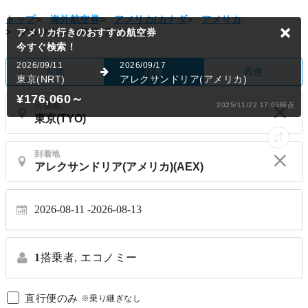
トップ
>
海外航空券
>
アメリカ/カナダ
>
アメリカ
>
アレクサンドリア(アメリカ)
アメリカ行きのおすすめ航空券
今すぐ検索！
2026/09/11
2026/09/17
片道
周遊
往復
東京(NRT)
アレクサンドリア(アメリカ)
¥176,060
～
出発地
2025/11/22 17:05時点
到着地
2026-08-11
2026-08-13
1
搭乗者,
エコノミー
直行便のみ
※乗り継ぎなし