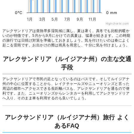
0°C
0 mm
1月
3月
5月
7月
9月
11月
Highcharts.com
アレクサンドリアは亜熱帯多湿気候に属し、夏は暑く、真冬でも比較的暖か
いのが特徴です。5月から9月にかけての真夏は、猛暑が続きます。この時期
の旅行では日焼け対策を準備しておきましょう。気を付けたいのは春によく
起こる雷雨です。お出かけの際は雨具を用意し、十分に気を付けましょう。
アレクサンドリア（ルイジアナ州）の主な交通
手段
アレクサンドリアで市民の足となっているのはバスです。そしてルイジアナ
州の中心に位置することから、レイクチャールズやニューオリンズと言った
周辺の都市へアクセスできる長距離バスも、アレクサンドリアを通るので便
利です。また、ニューオリンズからレンタカーを利用してアレクサンドリア
へ入り、そのまま車を利用するのも良いでしょう。
アレクサンドリア（ルイジアナ州）旅行 よく
あるFAQ