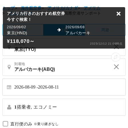
トップ
>
海外航空券
>
アメリカ/カナダ
>
アメリカ
>
アルバカーキ
>
アルバカーキ国際空港サンポート
片道
周遊
往復
出発地
到着地
2026-08-09
2026-08-11
1
搭乗者,
エコノミー
直行便のみ
※乗り継ぎなし