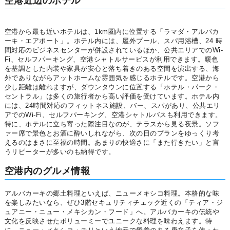
空港近辺のホテル
空港から最も近いホテルは、1km圏内に位置する「ラマダ・アルバカ
ーキ・エアポート」。ホテル内には、屋外プール、スパ用浴槽、24 時
間対応のビジネスセンターが併設されているほか、公共エリアでのWi-
Fi、セルフパーキング、空港シャトルサービスが利用できます。暖色
を基調とした内装や家具が安心と落ち着きのある空間を演出する、海
外でありながらアットホームな雰囲気を感じるホテルです。空港から
少し距離は離れますが、ダウンタウンに位置する「ホテル・パーク・
セントラル」は多くの旅行者から高い評価を受けています。ホテル内
には、24時間対応のフィットネス施設、バー、スパがあり、公共エリ
アでのWi-Fi、セルフパーキング、空港シャトルバスも利用できます。
特に、ホテルに立ち寄った際注目なのが、テラスから見る夜景。ソフ
ァー席で景色とお酒に酔いしれながら、次の日のプランをゆっくり考
えるのはまさに至福の時間。あまりの快適さに「また行きたい」と言
うリピーターが多いのも納得です。
空港内のグルメ情報
アルバカーキの郷土料理といえば、ニューメキシコ料理。本格的な味
を楽しみたいなら、ぜひ3階セキュリティチェック近くの「ティア・ジ
ュアニー・ニュー・メキシカン・フード」へ。アルバカーキの伝統や
文化を反映させたボリューミーでユニークな料理を味わえます。特