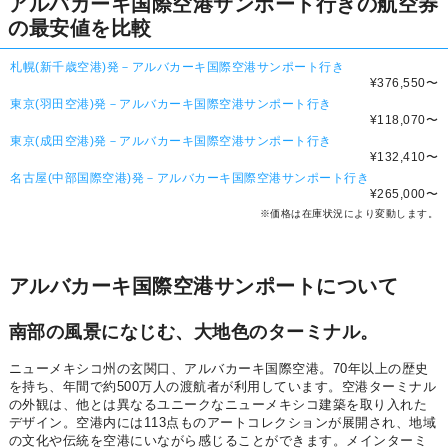
アルバカーキ国際空港サンポート行きの航空券
の最安値を比較
札幌(新千歳空港)発－アルバカーキ国際空港サンポート行き
¥376,550
〜
東京(羽田空港)発－アルバカーキ国際空港サンポート行き
¥118,070
〜
東京(成田空港)発－アルバカーキ国際空港サンポート行き
¥132,410
〜
名古屋(中部国際空港)発－アルバカーキ国際空港サンポート行き
¥265,000
〜
※価格は在庫状況により変動します。
アルバカーキ国際空港サンポートについて
南部の風景になじむ、大地色のターミナル。
ニューメキシコ州の玄関口、アルバカーキ国際空港。70年以上の歴史
を持ち、年間で約500万人の渡航者が利用しています。空港ターミナル
の外観は、他とは異なるユニークなニューメキシコ建築を取り入れた
デザイン。空港内には113点ものアートコレクションが展開され、地域
の文化や伝統を空港にいながら感じることができます。メインターミ