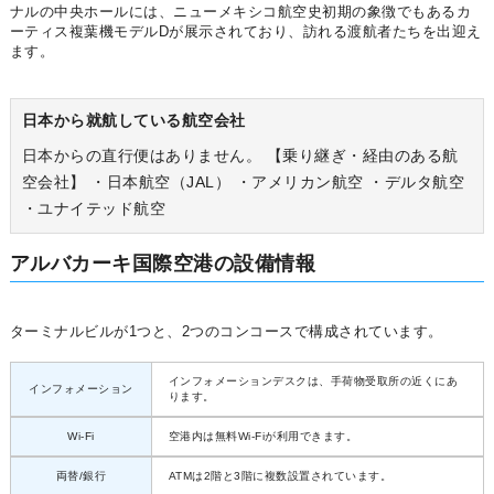
ナルの中央ホールには、ニューメキシコ航空史初期の象徴でもあるカ
ーティス複葉機モデルDが展示されており、訪れる渡航者たちを出迎え
ます。
日本から就航している航空会社
日本からの直行便はありません。 【乗り継ぎ・経由のある航
空会社】 ・日本航空（JAL） ・アメリカン航空 ・デルタ航空
・ユナイテッド航空
アルバカーキ国際空港の設備情報
ターミナルビルが1つと、2つのコンコースで構成されています。
インフォメーションデスクは、手荷物受取所の近くにあ
インフォメーション
ります。
Wi-Fi
空港内は無料Wi-Fiが利用できます。
両替/銀行
ATMは2階と3階に複数設置されています。