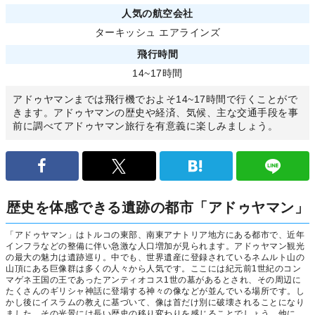
人気の航空会社
ターキッシュ エアラインズ
飛行時間
14~17時間
アドゥヤマンまでは飛行機でおよそ14~17時間で行くことがで
きます。アドゥヤマンの歴史や経済、気候、主な交通手段を事
前に調べてアドゥヤマン旅行を有意義に楽しみましょう。
歴史を体感できる遺跡の都市「アドゥヤマン」
「アドゥヤマン」はトルコの東部、南東アナトリア地方にある都市で、近年
インフラなどの整備に伴い急激な人口増加が見られます。アドゥヤマン観光
の最大の魅力は遺跡巡り。中でも、世界遺産に登録されているネムルト山の
山頂にある巨像群は多くの人々から人気です。ここには紀元前1世紀のコン
マゲネ王国の王であったアンティオコス1世の墓があるとされ、その周辺に
たくさんのギリシャ神話に登場する神々の像などが並んでいる場所です。し
かし後にイスラムの教えに基づいて、像は首だけ別に破壊されることになり
ました。その光景には長い歴史の移り変わりを感じることでしょう。他に