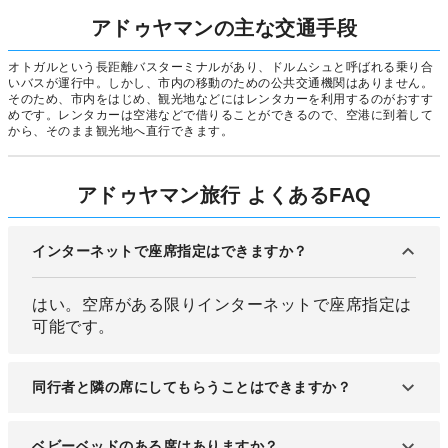
アドゥヤマンの主な交通手段
オトガルという長距離バスターミナルがあり、ドルムシュと呼ばれる乗り合
いバスが運行中。しかし、市内の移動のための公共交通機関はありません。
そのため、市内をはじめ、観光地などにはレンタカーを利用するのがおすす
めです。レンタカーは空港などで借りることができるので、空港に到着して
から、そのまま観光地へ直行できます。
アドゥヤマン旅行 よくあるFAQ
インターネットで座席指定はできますか？
はい。空席がある限りインターネットで座席指定は
可能です。
同行者と隣の席にしてもらうことはできますか？
空席がある場合は可能ですが、ない場合は変更でき
ベビーベッドのある席はありますか？