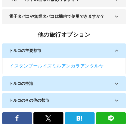
ません。
ベビーベッドも予約可能なので、航空会社に問い合
電子タバコや無煙タバコは機内で使用できますか？
わせてみてください。
機内は全面禁煙なので、種類に限らずタバコは使用
他の旅行オプション
禁止です。
トルコの主要都市
イスタンブール
イズミル
アンカラ
アンタルヤ
トルコの空港
アドゥヤマン空港
トルコのその他の都市
アドゥヤマン
カイセリ
アダナ
ネヴシェヒル
シュルナク
サムスン