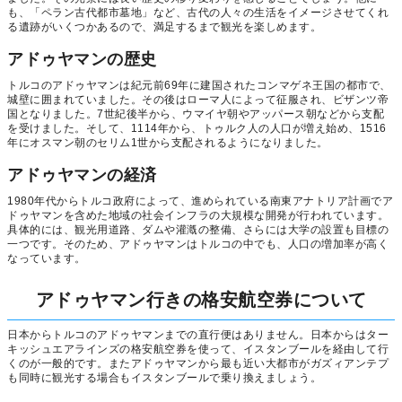
も、「ペラン古代都市墓地」など、古代の人々の生活をイメージさせてくれ
る遺跡がいくつかあるので、満足するまで観光を楽しめます。
アドゥヤマンの歴史
トルコのアドゥヤマンは紀元前69年に建国されたコンマゲネ王国の都市で、
城壁に囲まれていました。その後はローマ人によって征服され、ビザンツ帝
国となりました。7世紀後半から、ウマイヤ朝やアッパース朝などから支配
を受けました。そして、1114年から、トゥルク人の人口が増え始め、1516
年にオスマン朝のセリム1世から支配されるようになりました。
アドゥヤマンの経済
1980年代からトルコ政府によって、進められている南東アナトリア計画でア
ドゥヤマンを含めた地域の社会インフラの大規模な開発が行われています。
具体的には、観光用道路、ダムや灌漑の整備、さらには大学の設置も目標の
一つです。そのため、アドゥヤマンはトルコの中でも、人口の増加率が高く
なっています。
アドゥヤマン行きの格安航空券について
日本からトルコのアドゥヤマンまでの直行便はありません。日本からはター
キッシュエアラインズの格安航空券を使って、イスタンブールを経由して行
くのが一般的です。またアドゥヤマンから最も近い大都市がガズィアンテプ
も同時に観光する場合もイスタンブールで乗り換えましょう。