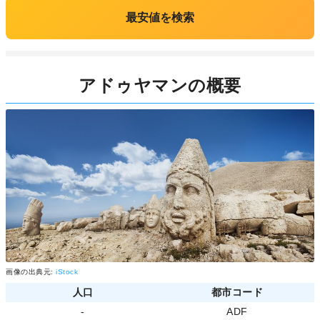
最安値を検索
アドゥヤマンの概要
画像の出典元:
iStock
人口
都市コード
-
ADF