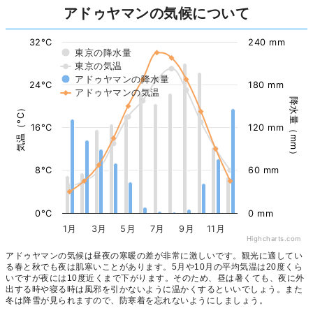
アドゥヤマンの気候について
32°C
240 mm
東京の降水量
東京の気温
アドゥヤマンの降水量
24°C
180 mm
アドゥヤマンの気温
降水量（mm）
気温（°C）
16°C
120 mm
8°C
60 mm
0°C
0 mm
1月
3月
5月
7月
9月
11月
Highcharts.com
アドゥヤマンの気候は昼夜の寒暖の差が非常に激しいです。観光に適してい
る春と秋でも夜は肌寒いことがあります。5月や10月の平均気温は20度くら
いですが夜には10度近くまで下がります。そのため、昼は暑くても、夜に外
出する時や寝る時は風邪を引かないように温かくするといいでしょう。また
冬は降雪が見られますので、防寒着を忘れないようにしましょう。