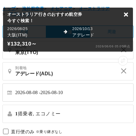
トップ
>
海外航空券
>
オセアニア
>
オーストラリア
>
アデレード
>
アデレード空港
オーストラリア行きのおすすめ航空券
今すぐ検索！
2026/08/25
2026/10/13
片道
周遊
往復
大阪(ITM)
アデレード
¥132,310
～
出発地
2026/06/06 05:05時点
到着地
2026-08-08
2026-08-10
1
搭乗者,
エコノミー
直行便のみ
※乗り継ぎなし