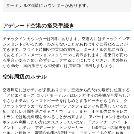
ターミナルの1階にカウンターがあります。
アデレード空港の搭乗手続き
チェックインカウンターは2階にあります。空港内にはチェックインア
シスタントがいるため、わからないことがあればすぐに尋ねることが
できます。フライト時間や搭乗口の案内は、ターミナル各地に設置し
てあるインフォメーションスクリーンに表示されます。搭乗口が変わ
る場合があるため、必ずチェックするようにしてください。国外旅行
なら45分、国内旅行なら30分前には搭乗口に待機しましょう。
空港周辺のホテル
空港周辺にはホテルが多数あります。空港から約5分の場所に位置する
「アビエイターズ ロッジ モーテル」はレンガ作りの外観が可愛らしい
小さなホテル。ウェストビーチをはじめとするビーチからも近く、ク
リケットやサッカーなどのスポーツアクティビティも提供しているた
め、楽しい時間を過ごせることでしょう。また、ホテル内にあるレス
トランでは地元料理を食べることが出来ます。 アパートメント形式の
ホテルを利用したい方にオススメしたいのが、「アディナ アパート
メント ホテル アデレード トレジャリー」。150年以上の歴史を持
つ美しい建物と、豪華な内装が評判です。アデレード中心部に位置