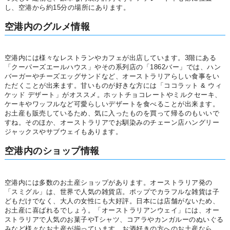
し、空港から約15分の場所にあります。
空港内のグルメ情報
空港内には様々なレストランやカフェが出店しています。3階にある
「クーパーズエールハウス」やその系列店の「1862バー」では、ハン
バーガーやチーズエッグサンドなど、オーストラリアらしい食事をい
ただくことが出来ます。甘いものが好きな方には「ココラット & ウィ
ケッド デザート」がオススメ。ホットチョコレートやミルクセーキ、
ケーキやワッフルなど可愛らしいデザートを食べることが出来ます。
お土産も販売しているため、気に入ったものを買って帰るのもいいで
すね。そのほか、オーストラリアでお馴染みのチェーン店ハングリー
ジャックスやサブウェイもあります。
空港内のショップ情報
空港内には多数のお土産ショップがあります。オーストラリア発の
「スミグル」は、世界で人気の雑貨店。ポップでカラフルな雑貨は子
どもだけでなく、大人の女性にも大好評。日本には店舗がないため、
お土産に喜ばれるでしょう。「オーストラリアンウェイ」には、オー
ストラリアで人気のお菓子やTシャツ、コアラやカンガルーのぬいぐる
みなど様々なお土産が揃っています。お酒好きの方へのお土産なら、