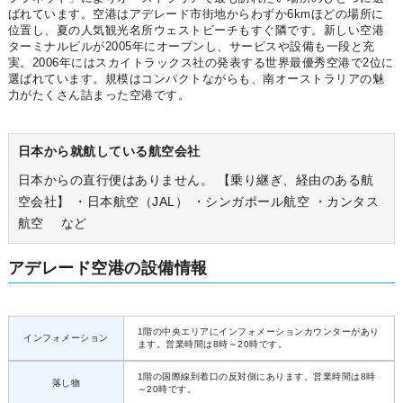
ばれています。空港はアデレード市街地からわずか6kmほどの場所に
位置し、夏の人気観光名所ウェストビーチもすぐ隣です。新しい空港
ターミナルビルが2005年にオープンし、サービスや設備も一段と充
実。2006年にはスカイトラックス社の発表する世界最優秀空港で2位に
選ばれています。規模はコンパクトながらも、南オーストラリアの魅
力がたくさん詰まった空港です。
日本から就航している航空会社
日本からの直行便はありません。 【乗り継ぎ、経由のある航
空会社】 ・日本航空（JAL） ・シンガポール航空 ・カンタス
航空 など
アデレード空港の設備情報
1階の中央エリアにインフォメーションカウンターがあり
インフォメーション
ます。営業時間は8時～20時です。
1階の国際線到着口の反対側にあります。営業時間は8時
落し物
～20時です。