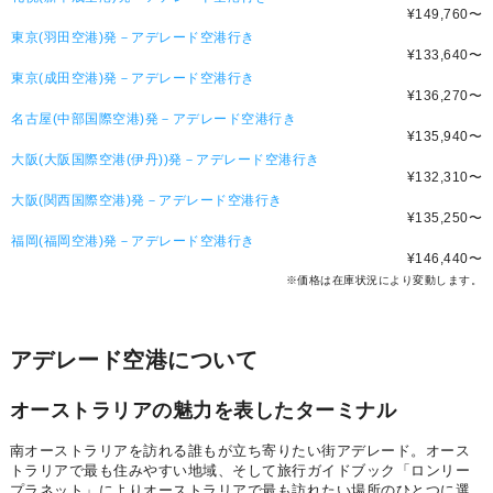
¥149,760
〜
東京(羽田空港)発－アデレード空港行き
¥133,640
〜
東京(成田空港)発－アデレード空港行き
¥136,270
〜
名古屋(中部国際空港)発－アデレード空港行き
¥135,940
〜
大阪(大阪国際空港(伊丹))発－アデレード空港行き
¥132,310
〜
大阪(関西国際空港)発－アデレード空港行き
¥135,250
〜
福岡(福岡空港)発－アデレード空港行き
¥146,440
〜
※価格は在庫状況により変動します。
アデレード空港について
オーストラリアの魅力を表したターミナル
南オーストラリアを訪れる誰もが立ち寄りたい街アデレード。オース
トラリアで最も住みやすい地域、そして旅行ガイドブック「ロンリー
プラネット」によりオーストラリアで最も訪れたい場所のひとつに選