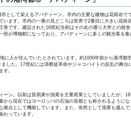
都市として栄えるアバディーン。市内の主要な建物は花崗岩で
ています。市内の一番の見どころは世界で2番目に大きい花崗
圧巻です。建設された16世紀当初はその名の通り大学との校
一部が博物館になっており、アバディーンに多くの観光客を集
の地に人が住んでいたとされています。約1000年前から港湾都市
りました。17世紀には清教徒革命やジャコバイトの反乱の舞台
ます。
ィーン。以前は貿易業や漁業を主要産業としていましたが、19
量から現在ではヨーロッパの石油の首都とも称されるようにな
な拠点として機能しています。また、依然として漁業も盛んで
賑わっています。