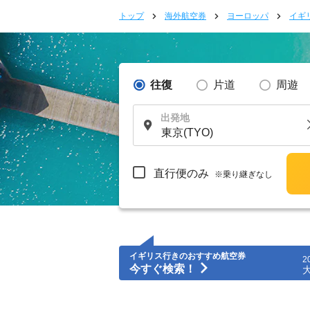
トップ
海外航空券
ヨーロッパ
イギ
往復
片道
周遊
出発地
直行便のみ
※乗り継ぎなし
イギリス行きのおすすめ航空券
2
今すぐ検索！
大