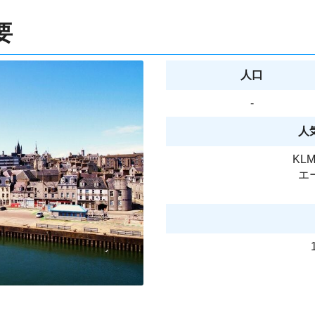
要
人口
-
人
KL
エ