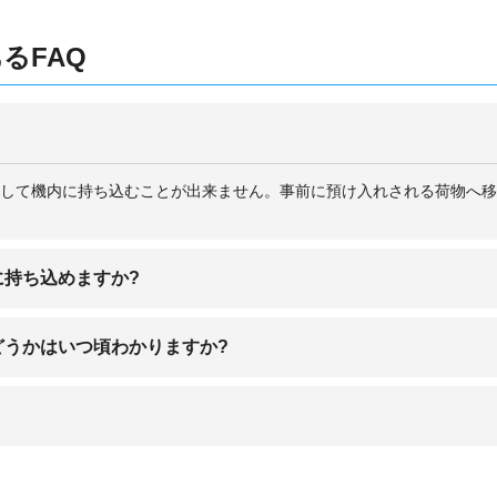
るFAQ
して機内に持ち込むことが出来ません。事前に預け入れされる荷物へ移
持ち込めますか?
内持ち込み可能です。
どうかはいつ頃わかりますか?
めに確定される場合もありますので、利用される航空会社のウェブサイ
能となっています。処方箋または診断書を持っている方は、保安検査の