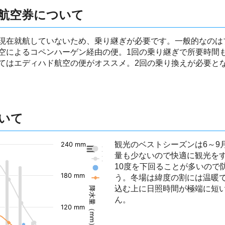
航空券について
現在就航していないため、乗り継ぎが必要です。一般的なのは
空によるコペンハーゲン経由の便。1回の乗り継ぎで所要時間
てはエディハド航空の便がオススメ。2回の乗り換えが必要と
いて
観光のベストシーズンは6～9
240 mm
東京の降水量
量も少ないので快適に観光を
東京の気温
10度を下回ることが多いので
アバディーンの降水量
180 mm
う。冬場は緯度の割には温暖
アバディーンの気温
込む上に日照時間が極端に短
降水量（mm）
ん。
120 mm