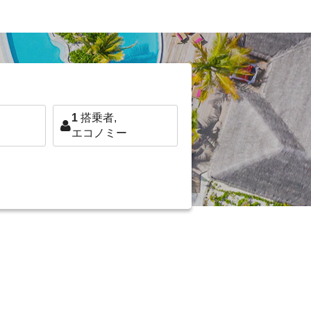
1
搭乗者,
エコノミー