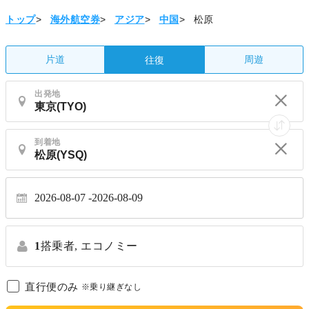
トップ
>
海外航空券
>
アジア
>
中国
>
松原
片道
周遊
往復
出発地
到着地
2026-08-07
2026-08-09
1
搭乗者,
エコノミー
直行便のみ
※乗り継ぎなし