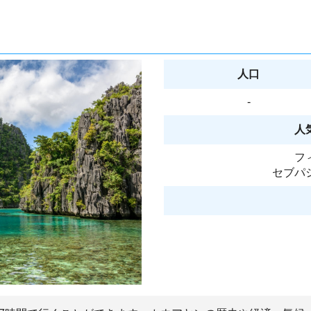
人口
-
人
フ
セブパ