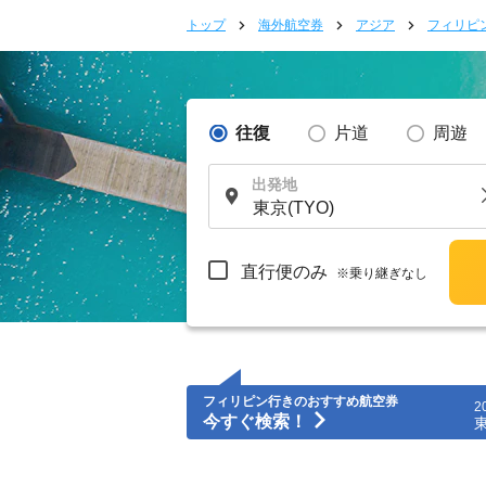
トップ
海外航空券
アジア
フィリピ
往復
片道
周遊
出発地
直行便のみ
※乗り継ぎなし
フィリピン行きのおすすめ航空券
2
今すぐ検索！
東