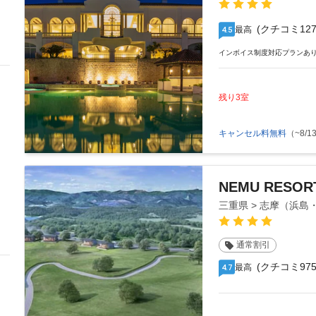
(クチコミ127
最高
4.5
インボイス制度対応プランあ
残り3室
キャンセル料無料
（~8/13
NEMU RESOR
三重県 > 志摩（浜
通常割引
(クチコミ975
最高
4.7