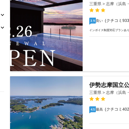
三重県 > 志摩（浜
(クチコミ933
良い
3.9
インボイス制度対応プランあ
伊勢志摩国立公
三重県 > 志摩（浜
(クチコミ402
最高
4.5