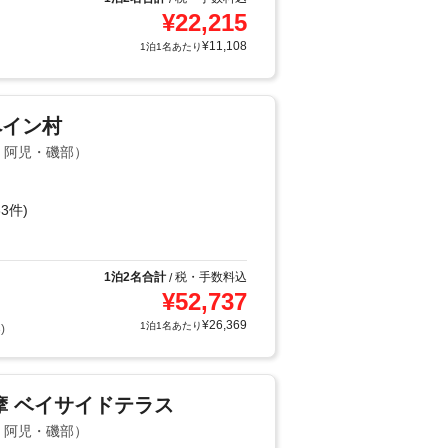
¥
22,215
¥
11,108
1泊1名あたり
ペイン村
島・阿児・磯部）
3件)
1泊2名合計
税・手数料込
/
¥
52,737
¥
26,369
1泊1名あたり
)
摩 ベイサイドテラス
島・阿児・磯部）