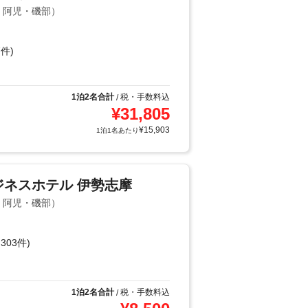
島・阿児・磯部）
件)
1泊2名合計
税・手数料込
/
¥
31,805
¥
15,903
1泊1名あたり
日ビジネスホテル 伊勢志摩
島・阿児・磯部）
303件)
り
1泊2名合計
税・手数料込
/