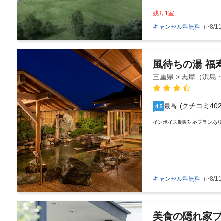
残り1室
キャンセル料無料
（~8/11
風待ちの湯 福
三重県 > 志摩（浜
(クチコミ402
最高
4.5
インボイス制度対応プランあ
キャンセル料無料
（~8/11
美食の隠れ家