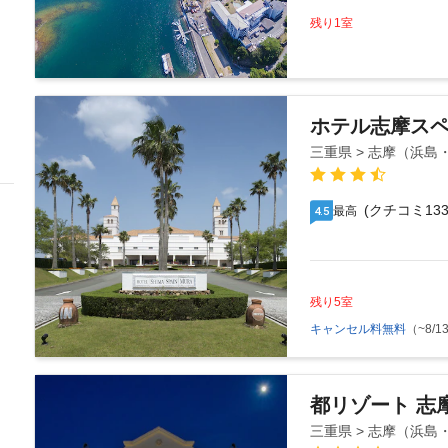
残り1室
ホテル志摩ス
三重県 > 志摩（浜
(クチコミ133
最高
4.5
残り5室
キャンセル料無料
（~8/13
都リゾート 志
三重県 > 志摩（浜