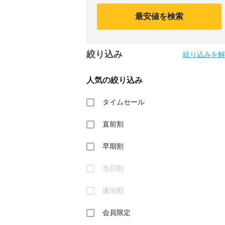
calendar
calendar
and
and
最安値を検索
select
select
a
a
date.
date.
Press
Press
絞り込み
the
the
絞り込みを解
question
question
mark
mark
人気の絞り込み
key
key
to
to
get
get
タイムセール
the
the
keyboard
keyboard
直前割
shortcuts
shortcuts
for
for
changing
changing
早期割
dates.
dates.
当日割
連泊割
会員限定