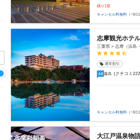
残り1室
キャンセル料無料
（~8/11
志摩観光ホテル
三重県 > 志摩（浜
通常割引
(クチコミ222
最高
4.8
キャンセル料無料
（~8/11
大江戸温泉物語