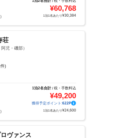
1泊2名合計
税・手数料込
/
¥
60,768
¥
30,384
1泊1名あたり
)
寿荘
島・阿児・磯部）
件)
り
1泊2名合計
税・手数料込
/
¥
49,200
獲得予定ポイント:
622
P
¥
24,600
1泊1名あたり
)
プロヴァンス