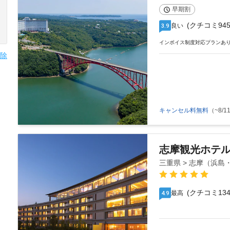
早期割
(クチコミ945
良い
3.9
インボイス制度対応プランあ
除
キャンセル料無料
（~8/11
志摩観光ホテル
三重県 > 志摩（浜
(クチコミ134
最高
4.9