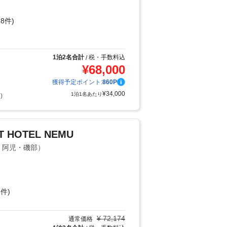
8件)
り
1泊2名合計
税・手数料込
/
¥
68,000
獲得予定ポイント:
860
P
¥
34,000
1泊1名あたり
)
T HOTEL NEMU
島・阿児・磯部）
件)
¥
72,174
通常価格