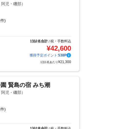
島・阿児・磯部）
件)
り
1泊2名合計
税・手数料込
/
¥
42,600
獲得予定ポイント:
538
P
¥
21,300
1泊1名あたり
園 賢島の宿 みち潮
島・阿児・磯部）
件)
1泊2名合計
税・手数料込
/