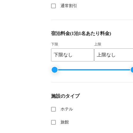
通常割引
宿泊料金
(1泊1名あたり料金)
下限
上限
施設のタイプ
ホテル
旅館