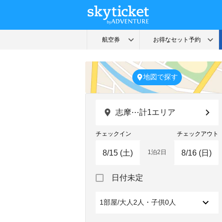
地図で探す
志摩⋯計1エリア
チェックイン
チェックアウト
1泊2日
Navigate
Navigate
日付未定
forward
backward
to
to
interact
interact
1部屋/大人2人・子供0人
with
with
the
the