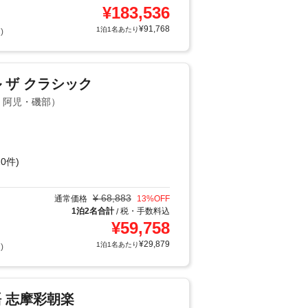
¥
183,536
¥
91,768
1泊1名あたり
)
 ザ クラシック
島・阿児・磯部）
0件)
¥
68,883
通常価格
13
%OFF
1泊2名合計
税・手数料込
/
¥
59,758
¥
29,879
1泊1名あたり
)
 志摩彩朝楽