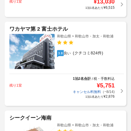
¥
13,030
残り1室
¥
6,515
1泊1名あたり
ワカヤマ第 2 富士ホテル
和歌山県 > 和歌山市・加太・和歌浦
(クチコミ824件)
良い
3.8
1泊2名合計
税・手数料込
/
¥
5,751
残り1室
キャンセル料無料
（~8/14)
¥
2,876
1泊1名あたり
シークイーン海南
和歌山県 > 和歌山市・加太・和歌浦