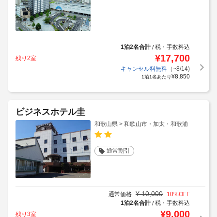
1泊2名合計
税・手数料込
/
¥
17,700
残り2室
キャンセル料無料
（~8/14)
¥
8,850
1泊1名あたり
ビジネスホテル圭
和歌山県 > 和歌山市・加太・和歌浦
通常割引
¥
10,000
通常価格
10
%OFF
1泊2名合計
税・手数料込
/