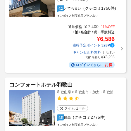
(クチコミ1758件)
とても良い
4.2
インボイス制度対応プランあり
¥
7,400
通常価格
11
%OFF
1泊2名合計
税・手数料込
/
¥
6,586
獲得予定ポイント:
328
P
キャンセル料無料
（~8/15)
¥
3,293
1泊1名あたり
お得
ログイン
でさらに
コンフォートホテル和歌山
和歌山県 > 和歌山市・加太・和歌浦
タイムセール
(クチコミ2775件)
最高
4.5
インボイス制度対応プランあり