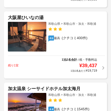
大阪屋ひいなの湯
和歌山県 > 和歌山市・加太・和歌浦
(クチコミ400件)
最高
4.6
1泊2名合計
税・手数料込
/
¥
39,437
残り1室
¥
19,719
1泊1名あたり
加太温泉 シーサイドホテル加太海月
和歌山県 > 和歌山市・加太・和歌浦
(クチコミ1545件)
最高
4.4