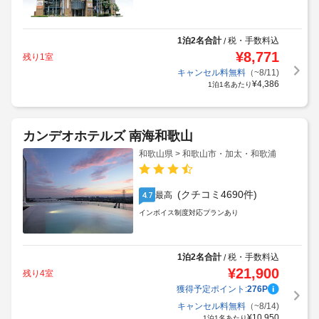
1泊2名合計
税・手数料込
/
¥
8,771
残り1室
キャンセル料無料
（~8/11)
¥
4,386
1泊1名あたり
カンデオホテルズ 南海和歌山
和歌山県 > 和歌山市・加太・和歌浦
(クチコミ4690件)
最高
4.7
インボイス制度対応プランあり
1泊2名合計
税・手数料込
/
¥
21,900
残り4室
獲得予定ポイント:
276
P
キャンセル料無料
（~8/14)
¥
10,950
1泊1名あたり