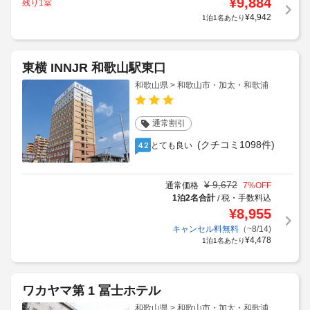
¥
9,884
残り1室
¥
4,942
1泊1名あたり
東横 INNJR 和歌山駅東口
和歌山県 > 和歌山市・加太・和歌浦
通常割引
(クチコミ1098件)
とても良い
4.2
¥
9,672
通常価格
7
%OFF
1泊2名合計
税・手数料込
/
¥
8,955
キャンセル料無料
（~8/14)
¥
4,478
1泊1名あたり
ワカヤマ第 1 冨士ホテル
和歌山県 > 和歌山市・加太・和歌浦