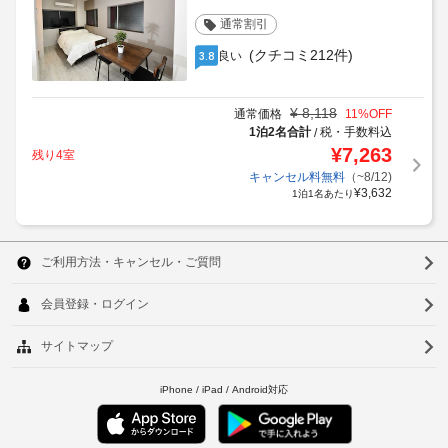
通常割引
(クチコミ212件)
良い
3.8
¥
8,118
通常価格
11
%OFF
1泊2名合計
税・手数料込
/
¥
7,263
残り4室
キャンセル料無料
（~8/12)
¥
3,632
1泊1名あたり