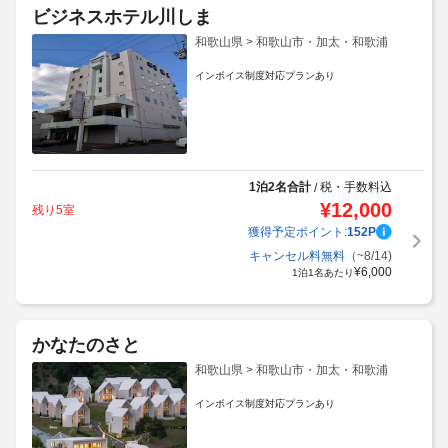
ビジネスホテル川しま
和歌山県 > 和歌山市・加太・和歌浦
インボイス制度対応プランあり
1泊2名合計
税・手数料込
/
¥
12,000
残り5室
獲得予定ポイント:
152
P
キャンセル料無料
（~8/14)
¥
6,000
1泊1名あたり
かなたのさと
和歌山県 > 和歌山市・加太・和歌浦
インボイス制度対応プランあり