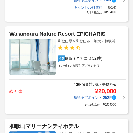
獲得予定ポイント:
136
P
キャンセル料無料
（~8/14)
¥
5,400
1泊1名あたり
Wakanoura Nature Resort EPICHARIS
和歌山県 > 和歌山市・加太・和歌浦
(クチコミ32件)
最高
4.5
インボイス制度対応プランあり
1泊2名合計
税・手数料込
/
¥
20,000
残り3室
獲得予定ポイント:
252
P
¥
10,000
1泊1名あたり
和歌山マリーナシティホテル