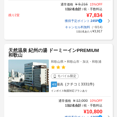
¥
9,216
通常価格
15
%OFF
1泊2名合計
税・手数料込
/
¥
7,834
残り2室
獲得予定ポイント:
245
P
キャンセル料無料
（~8/14)
¥
3,917
1泊1名あたり
天然温泉 紀州の湯 ドーミーインPREMIUM
和歌山
和歌山県 > 和歌山市・加太・和歌浦
モバイル限定
(クチコミ3331件)
最高
4.5
インボイス制度対応プランあり
¥
12,000
通常価格
10
%OFF
1泊2名合計
税・手数料込
/
¥
10,800