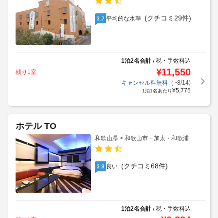
(クチコミ29件)
平均的な水準
3.7
1泊2名合計
税・手数料込
/
¥
11,550
残り1室
キャンセル料無料
（~8/14)
¥
5,775
1泊1名あたり
ホテル TO
和歌山県 > 和歌山市・加太・和歌浦
(クチコミ68件)
良い
3.8
1泊2名合計
税・手数料込
/