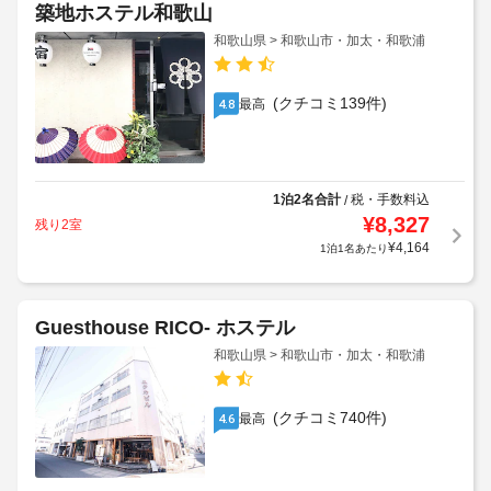
築地ホステル和歌山
和歌山県 > 和歌山市・加太・和歌浦
(クチコミ139件)
最高
4.8
1泊2名合計
税・手数料込
/
¥
8,327
残り2室
¥
4,164
1泊1名あたり
Guesthouse RICO- ホステル
和歌山県 > 和歌山市・加太・和歌浦
(クチコミ740件)
最高
4.6