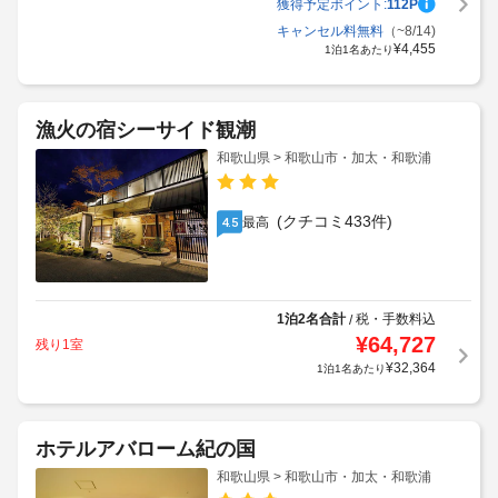
獲得予定ポイント:
112
P
キャンセル料無料
（~8/14)
¥
4,455
1泊1名あたり
漁火の宿シーサイド観潮
和歌山県 > 和歌山市・加太・和歌浦
(クチコミ433件)
最高
4.5
1泊2名合計
税・手数料込
/
¥
64,727
残り1室
¥
32,364
1泊1名あたり
ホテルアバローム紀の国
和歌山県 > 和歌山市・加太・和歌浦