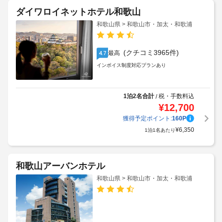
ダイワロイネットホテル和歌山
和歌山県 > 和歌山市・加太・和歌浦
(クチコミ3965件)
最高
4.7
インボイス制度対応プランあり
1泊2名合計
税・手数料込
/
¥
12,700
獲得予定ポイント:
160
P
¥
6,350
1泊1名あたり
和歌山アーバンホテル
和歌山県 > 和歌山市・加太・和歌浦