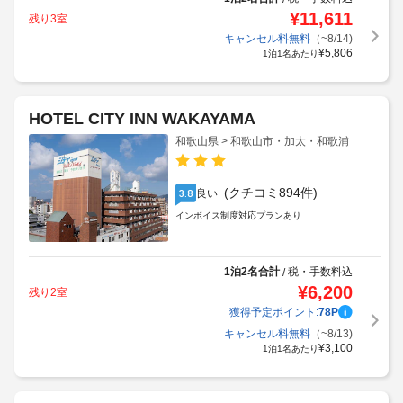
¥
11,611
残り3室
キャンセル料無料
（~8/14)
¥
5,806
1泊1名あたり
HOTEL CITY INN WAKAYAMA
和歌山県 > 和歌山市・加太・和歌浦
(クチコミ894件)
良い
3.8
インボイス制度対応プランあり
1泊2名合計
税・手数料込
/
¥
6,200
残り2室
獲得予定ポイント:
78
P
キャンセル料無料
（~8/13)
¥
3,100
1泊1名あたり