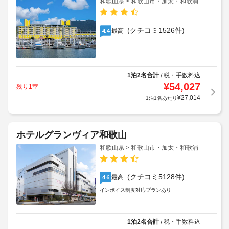
和歌山県 > 和歌山市・加太・和歌浦
(クチコミ1526件)
最高
4.4
1泊2名合計
税・手数料込
/
¥
54,027
残り1室
¥
27,014
1泊1名あたり
ホテルグランヴィア和歌山
和歌山県 > 和歌山市・加太・和歌浦
(クチコミ5128件)
最高
4.6
インボイス制度対応プランあり
1泊2名合計
税・手数料込
/