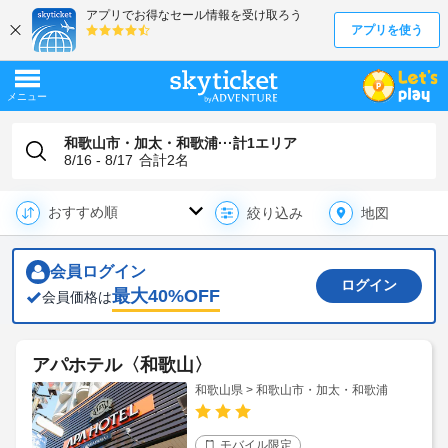
和歌山市・加太・和歌浦···計1エリア
8/16 - 8/17
合計
2
名
地図
絞り込み
会員ログイン
ログイン
最大
40
%OFF
会員価格は
アパホテル〈和歌山〉
和歌山県 > 和歌山市・加太・和歌浦
モバイル限定