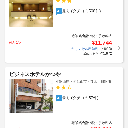
(クチコミ508件)
最高
4.5
1泊2名合計
税・手数料込
/
¥
11,744
残り1室
キャンセル料無料
（~8/13)
¥
5,872
1泊1名あたり
ビジネスホテルかつや
和歌山県 > 和歌山市・加太・和歌浦
(クチコミ57件)
最高
4.6
1泊2名合計
税・手数料込
/