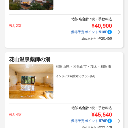
1泊2名合計
税・手数料込
/
¥
40,900
残り2室
獲得予定ポイント:
518
P
¥
20,450
1泊1名あたり
花山温泉薬師の湯
和歌山県 > 和歌山市・加太・和歌浦
インボイス制度対応プランあり
1泊2名合計
税・手数料込
/
¥
45,540
残り4室
獲得予定ポイント:
576
P