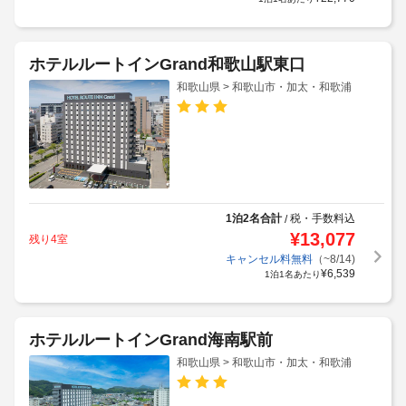
¥
22,770
1泊1名あたり
ホテルルートインGrand和歌山駅東口
和歌山県 > 和歌山市・加太・和歌浦
1泊2名合計
税・手数料込
/
¥
13,077
残り4室
キャンセル料無料
（~8/14)
¥
6,539
1泊1名あたり
ホテルルートインGrand海南駅前
和歌山県 > 和歌山市・加太・和歌浦