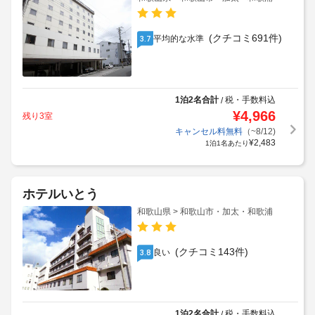
(クチコミ691件)
平均的な水準
3.7
1泊2名合計
税・手数料込
/
¥
4,966
残り3室
キャンセル料無料
（~8/12)
¥
2,483
1泊1名あたり
ホテルいとう
和歌山県 > 和歌山市・加太・和歌浦
(クチコミ143件)
良い
3.8
1泊2名合計
税・手数料込
/