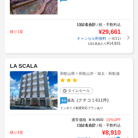
1泊2名合計
税・手数料込
/
¥
29,661
残り1室
キャンセル料無料
（~8/11)
¥
14,831
1泊1名あたり
LA SCALA
和歌山県 > 和歌山市・加太・和歌浦
タイムセール
(クチコミ611件)
最高
4.6
インボイス制度対応プランあり
¥
9,900
通常価格
10
%OFF
1泊2名合計
税・手数料込
/
¥
8,910
残り4室