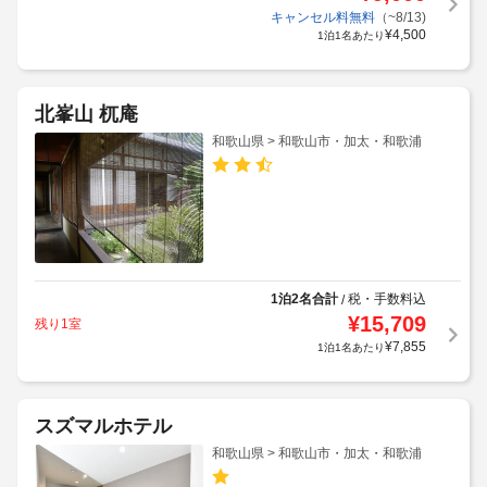
¥
9,000
残り3室
キャンセル料無料
（~8/13)
¥
4,500
1泊1名あたり
北峯山 杌庵
和歌山県 > 和歌山市・加太・和歌浦
1泊2名合計
税・手数料込
/
¥
15,709
残り1室
¥
7,855
1泊1名あたり
スズマルホテル
和歌山県 > 和歌山市・加太・和歌浦