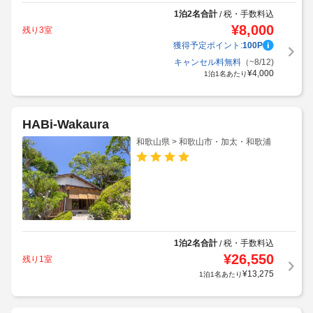
1泊2名合計
税・手数料込
/
¥
8,000
残り3室
獲得予定ポイント:
100
P
キャンセル料無料
（~8/12)
¥
4,000
1泊1名あたり
HABi-Wakaura
和歌山県 > 和歌山市・加太・和歌浦
1泊2名合計
税・手数料込
/
¥
26,550
残り1室
獲得予定ポイント:
336
P
¥
13,275
1泊1名あたり