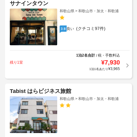
サナインタウン
和歌山県 > 和歌山市・加太・和歌浦
(クチコミ97件)
良い
3.8
1泊2名合計
税・手数料込
/
¥
7,930
残り1室
¥
3,965
1泊1名あたり
Tabist はらビジネス旅館
和歌山県 > 和歌山市・加太・和歌浦