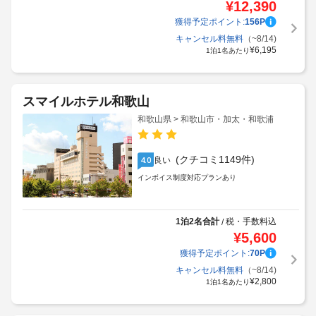
¥
12,390
獲得予定ポイント:
156
P
キャンセル料無料
（~8/14)
¥
6,195
1泊1名あたり
スマイルホテル和歌山
和歌山県 > 和歌山市・加太・和歌浦
(クチコミ1149件)
良い
4.0
インボイス制度対応プランあり
1泊2名合計
税・手数料込
/
¥
5,600
獲得予定ポイント:
70
P
キャンセル料無料
（~8/14)
¥
2,800
1泊1名あたり