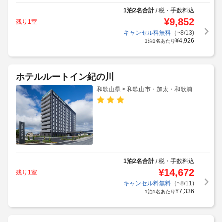
1泊2名合計
税・手数料込
/
¥
9,852
残り1室
キャンセル料無料
（~8/13)
¥
4,926
1泊1名あたり
ホテルルートイン紀の川
和歌山県 > 和歌山市・加太・和歌浦
1泊2名合計
税・手数料込
/
¥
14,672
残り1室
キャンセル料無料
（~8/11)
¥
7,336
1泊1名あたり