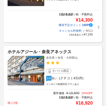
1泊2名合計
税・手数料込
/
¥
14,300
獲得予定ポイント:
180
P
キャンセル料無料
（~8/11)
¥
7,150
1泊1名あたり
ホテルアジール・奈良アネックス
奈良県 > 奈良・大和郡山
モバイル限定
(クチコミ431件)
良い
3.9
インボイス制度対応プランあり
¥
18,800
通常価格
10
%OFF
1泊2名合計
税・手数料込
/
¥
16,920
残り2室