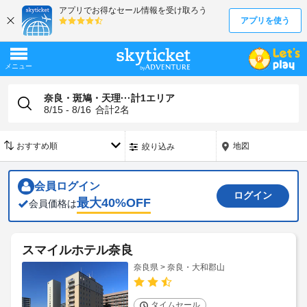
奈良・斑鳩・天理···計1エリア
8/15 - 8/16
合計
2
名
地図
絞り込み
会員ログイン
ログイン
最大
40
%OFF
会員価格は
スマイルホテル奈良
奈良県 > 奈良・大和郡山
タイムセール