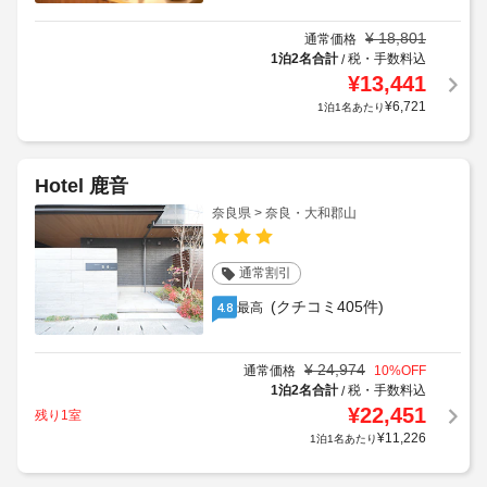
¥
18,801
通常価格
1泊2名合計
税・手数料込
/
¥
13,441
¥
6,721
1泊1名あたり
Hotel 鹿音
奈良県 > 奈良・大和郡山
通常割引
(クチコミ405件)
最高
4.8
¥
24,974
通常価格
10
%OFF
1泊2名合計
税・手数料込
/
¥
22,451
残り1室
¥
11,226
1泊1名あたり