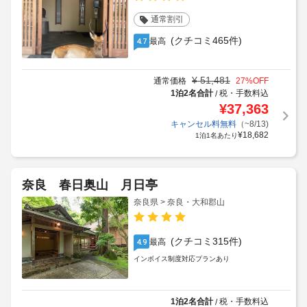
通常割引
(クチコミ465件)
最高
4.7
¥
51,481
通常価格
27
%OFF
1泊2名合計
税・手数料込
/
¥
37,363
キャンセル料無料
（~8/13)
¥
18,682
1泊1名あたり
奈良 春日奥山 月日亭
奈良県 > 奈良・大和郡山
(クチコミ315件)
最高
4.9
インボイス制度対応プランあり
1泊2名合計
税・手数料込
/