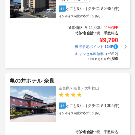
(クチコミ3494件)
とても良い
4.1
インボイス制度対応プランあり
¥
11,000
通常価格
11
%OFF
1泊2名合計
税・手数料込
/
¥
9,790
獲得予定ポイント:
124
P
キャンセル料無料
（~8/12)
¥
4,895
1泊1名あたり
亀の井ホテル 奈良
奈良県 > 奈良・大和郡山
(クチコミ1004件)
とても良い
4.3
インボイス制度対応プランあり
1泊2名合計
税・手数料込
/