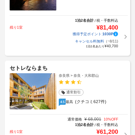
1泊2名合計
税・手数料込
/
¥
81,400
残り1室
獲得予定ポイント:
1030
P
キャンセル料無料
（~8/11)
¥
40,700
1泊1名あたり
セトレならまち
奈良県 > 奈良・大和郡山
通常割引
(クチコミ627件)
最高
4.5
¥
68,001
通常価格
10
%OFF
1泊2名合計
税・手数料込
/
¥
61,200
残り1室