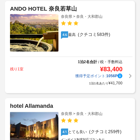
ANDO HOTEL 奈良若草山
奈良県 > 奈良・大和郡山
(クチコミ583件)
最高
4.6
1泊2名合計
税・手数料込
/
¥
83,400
残り1室
獲得予定ポイント:
1056
P
¥
41,700
1泊1名あたり
hotel Allamanda
奈良県 > 奈良・大和郡山
(クチコミ259件)
とても良い
4.1
インボイス制度対応プランあり