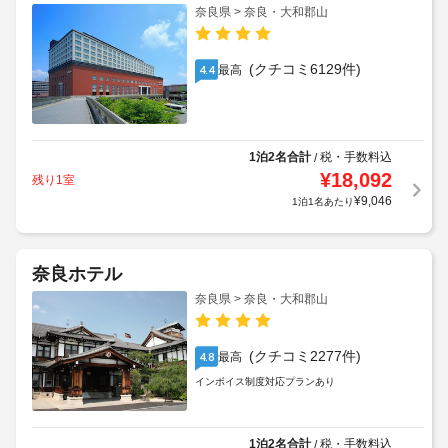
奈良県 > 奈良・大和郡山
(クチコミ6129件)
最高
4.4
1泊2名合計
税・手数料込
/
¥
18,092
残り1室
¥
9,046
1泊1名あたり
奈良ホテル
奈良県 > 奈良・大和郡山
(クチコミ2277件)
最高
4.8
インボイス制度対応プランあり
1泊2名合計
税・手数料込
/