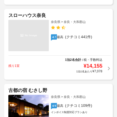
スローハウス奈良
奈良県 > 奈良・大和郡山
(クチコミ441件)
最高
4.7
1泊2名合計
税・手数料込
/
¥
14,155
残り1室
¥
7,078
1泊1名あたり
古都の宿 むさし野
奈良県 > 奈良・大和郡山
(クチコミ109件)
最高
4.9
インボイス制度対応プランあり