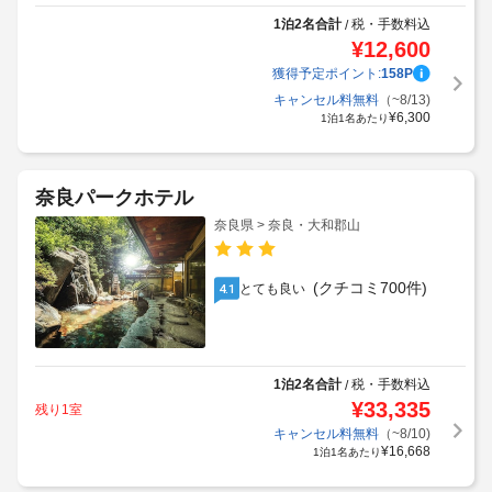
1泊2名合計
税・手数料込
/
¥
12,600
獲得予定ポイント:
158
P
キャンセル料無料
（~8/13)
¥
6,300
1泊1名あたり
奈良パークホテル
奈良県 > 奈良・大和郡山
(クチコミ700件)
とても良い
4.1
1泊2名合計
税・手数料込
/
¥
33,335
残り1室
キャンセル料無料
（~8/10)
¥
16,668
1泊1名あたり