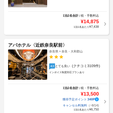
1泊2名合計
税・手数料込
/
¥
14,875
¥
7,438
1泊1名あたり
アパホテル〈近鉄奈良駅前〉
奈良県 > 奈良・大和郡山
(クチコミ3109件)
とても良い
4.3
インボイス制度対応プランあり
1泊2名合計
税・手数料込
/
¥
13,500
獲得予定ポイント:
340
P
キャンセル料無料
（~8/14)
¥
6,750
1泊1名あたり