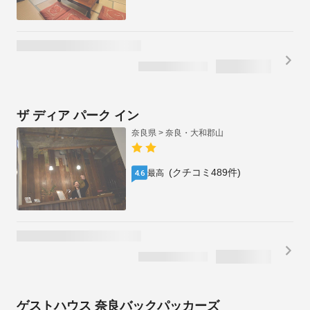
1泊2名合計
税・手数料込
/
¥
49,535
残り1室
¥
24,768
1泊1名あたり
ベーカリーホテル シャトードール
奈良県 > 奈良・大和郡山
通常割引
(クチコミ1501件)
最高
4.5
¥
21,681
通常価格
28
%OFF
1泊2名合計
税・手数料込
/
¥
15,650
残り1室
キャンセル料無料
（~8/12)
¥
7,825
1泊1名あたり