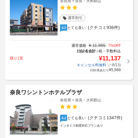
奈良県 > 奈良・大和郡山
通常割引
(クチコミ936件)
とても良い
4.3
¥
11,985
通常価格
7
%OFF
1泊2名合計
税・手数料込
/
¥
11,137
残り1室
キャンセル料無料
（~8/13)
¥
5,569
1泊1名あたり
奈良ワシントンホテルプラザ
奈良県 > 奈良・大和郡山
(クチコミ1347件)
とても良い
4.2
インボイス制度対応プランあり