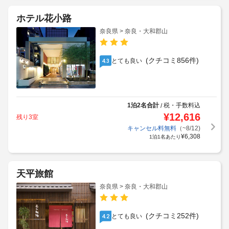
ホテル花小路
奈良県 > 奈良・大和郡山
(クチコミ856件)
とても良い
4.3
1泊2名合計
税・手数料込
/
¥
12,616
残り3室
キャンセル料無料
（~8/12)
¥
6,308
1泊1名あたり
天平旅館
奈良県 > 奈良・大和郡山
(クチコミ252件)
とても良い
4.2