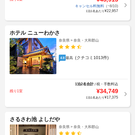
キャンセル料無料
（~8/10)
¥
22,957
1泊1名あたり
ホテル ニューわかさ
奈良県 > 奈良・大和郡山
(クチコミ1013件)
最高
4.8
1泊2名合計
税・手数料込
/
¥
34,749
残り1室
¥
17,375
1泊1名あたり
さるさわ池 よしだや
奈良県 > 奈良・大和郡山