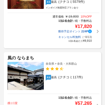
(クチコミ5579件)
最高
4.5
インボイス制度対応プランあり
¥
19,800
通常価格
10
%OFF
1泊2名合計
税・手数料込
/
¥
17,820
獲得予定ポイント:
224
P
キャンセル料無料
（~8/13)
¥
8,910
1泊1名あたり
風の ならまち
奈良県 > 奈良・大和郡山
(クチコミ117件)
最高
4.6
1泊2名合計
税・手数料込
/
¥
57,265
残り1室