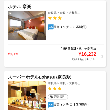
ホテル 寧楽
奈良県 > 奈良・大和郡山
(クチコミ334件)
最高
4.5
1泊2名合計
税・手数料込
/
¥
16,232
残り1室
¥
8,116
1泊1名あたり
スーパーホテルLohasJR奈良駅
奈良県 > 奈良・大和郡山
通常割引
(クチコミ3760件)
最高
4.6