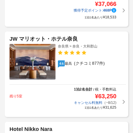
¥
37,066
獲得予定ポイント:
468
P
¥
18,533
1泊1名あたり
JW マリオット・ホテル奈良
奈良県 > 奈良・大和郡山
(クチコミ877件)
最高
4.6
1泊2名合計
税・手数料込
/
¥
63,250
残り5室
キャンセル料無料
（~8/12)
¥
31,625
1泊1名あたり
Hotel Nikko Nara