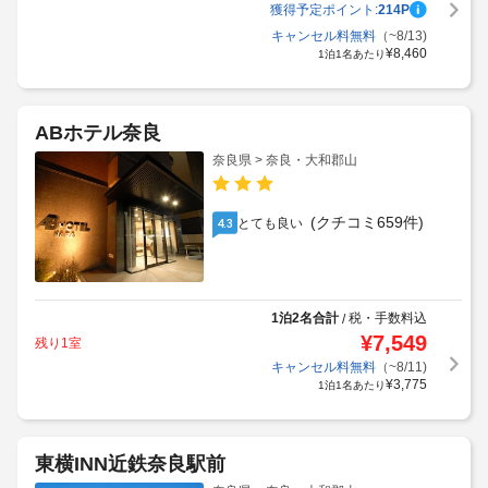
獲得予定ポイント:
214
P
キャンセル料無料
（~8/13)
¥
8,460
1泊1名あたり
ABホテル奈良
奈良県 > 奈良・大和郡山
(クチコミ659件)
とても良い
4.3
1泊2名合計
税・手数料込
/
¥
7,549
残り1室
キャンセル料無料
（~8/11)
¥
3,775
1泊1名あたり
東横INN近鉄奈良駅前