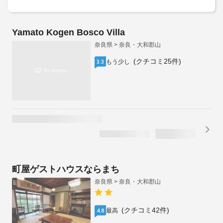
ザ ディア パーク イン
奈良県 > 奈良・大和郡山
(クチコミ489件)
最高
4.6
1泊2名合計
税・手数料込
/
¥
10,260
残り1室
¥
5,130
1泊1名あたり
ゲストハウス 奈良バックパッカーズ
奈良県 > 奈良・大和郡山
(クチコミ12件)
最高
4.8