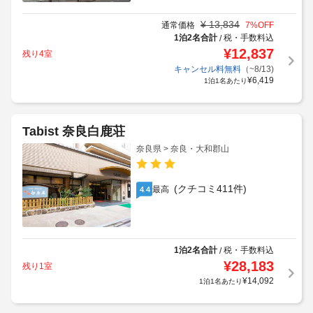
¥
13,834
通常価格
7
%OFF
1泊2名合計
税・手数料込
/
¥
12,837
残り4室
キャンセル料無料
（~8/13)
¥
6,419
1泊1名あたり
Tabist 奈良白鹿荘
奈良県 > 奈良・大和郡山
(クチコミ411件)
最高
4.4
1泊2名合計
税・手数料込
/
¥
28,183
残り1室
¥
14,092
1泊1名あたり