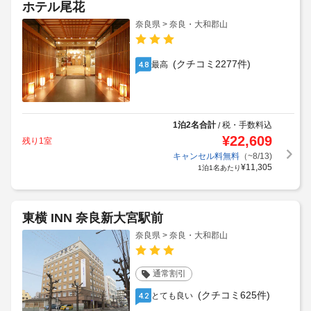
ホテル尾花
奈良県 > 奈良・大和郡山
(クチコミ2277件)
最高
4.8
1泊2名合計
税・手数料込
/
¥
22,609
残り1室
キャンセル料無料
（~8/13)
¥
11,305
1泊1名あたり
東横 INN 奈良新大宮駅前
奈良県 > 奈良・大和郡山
通常割引
(クチコミ625件)
とても良い
4.2