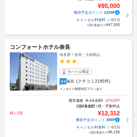
¥
95,000
獲得予定ポイント:
1204
P
キャンセル料無料
（~8/13)
¥
47,500
1泊1名あたり
コンフォートホテル奈良
奈良県 > 奈良・大和郡山
モバイル限定
(クチコミ2195件)
最高
4.4
インボイス制度対応プランあり
¥
13,680
通常価格
10
%OFF
1泊2名合計
税・手数料込
/
¥
12,312
残り2室
獲得予定ポイント:
390
P
キャンセル料無料
（~8/13)
¥
6,156
1泊1名あたり