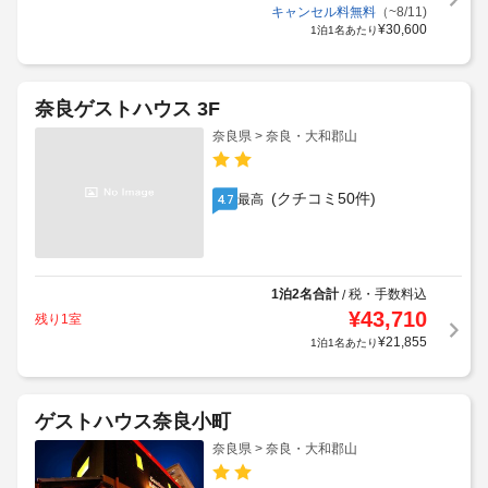
キャンセル料無料
（~8/11)
¥
30,600
1泊1名あたり
奈良ゲストハウス 3F
奈良県 > 奈良・大和郡山
(クチコミ50件)
最高
4.7
1泊2名合計
税・手数料込
/
¥
43,710
残り1室
¥
21,855
1泊1名あたり
ゲストハウス奈良小町
奈良県 > 奈良・大和郡山