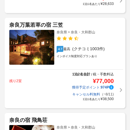
¥
28,633
1泊1名あたり
奈良万葉若草の宿 三笠
奈良県 > 奈良・大和郡山
(クチコミ1003件)
最高
4.7
インボイス制度対応プランあり
1泊2名合計
税・手数料込
/
¥
77,000
残り2室
獲得予定ポイント:
974
P
キャンセル料無料
（~8/11)
¥
38,500
1泊1名あたり
奈良の宿 飛鳥荘
奈良県 > 奈良・大和郡山