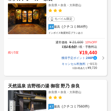
奈良県 > 奈良・大和郡山
モバイル限定
(クチコミ864件)
最高
4.4
インボイス制度対応プランあり
¥
21,600
通常価格
10
%OFF
1泊2名合計
税・手数料込
/
¥
19,440
残り5室
獲得予定ポイント:
246
P
キャンセル料無料
（~8/13)
¥
9,720
1泊1名あたり
天然温泉 吉野桜の湯 御宿 野乃 奈良
奈良県 > 奈良・大和郡山
(クチコミ7560件)
最高
4.7