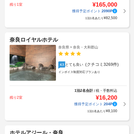
¥
165,000
残り1室
獲得予定ポイント:
2090
P
¥
82,500
1泊1名あたり
奈良ロイヤルホテル
奈良県 > 奈良・大和郡山
(クチコミ3269件)
とても良い
4.3
インボイス制度対応プランあり
1泊2名合計
税・手数料込
/
¥
16,200
残り2室
獲得予定ポイント:
204
P
¥
8,100
1泊1名あたり
ホテルアジール・奈良