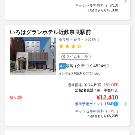
キャンセル料無料
（~8/13)
¥
7,830
1泊1名あたり
いろはグランホテル近鉄奈良駅前
奈良県 > 奈良・大和郡山
タイムセール
(クチコミ4524件)
最高
4.7
インボイス制度対応プランあり
¥
14,600
通常価格
15
%OFF
1泊2名合計
税・手数料込
/
¥
12,410
残り2室
獲得予定ポイント:
156
P
キャンセル料無料
（~8/11)
¥
6,205
1泊1名あたり