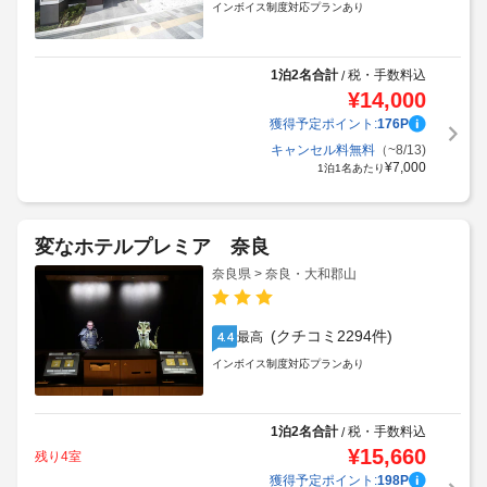
インボイス制度対応プランあり
1泊2名合計
税・手数料込
/
¥
14,000
獲得予定ポイント:
176
P
キャンセル料無料
（~8/13)
¥
7,000
1泊1名あたり
変なホテルプレミア 奈良
奈良県 > 奈良・大和郡山
(クチコミ2294件)
最高
4.4
インボイス制度対応プランあり
1泊2名合計
税・手数料込
/
¥
15,660
残り4室
獲得予定ポイント:
198
P