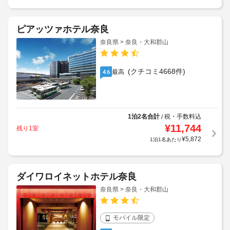
ピアッツァホテル奈良
奈良県 > 奈良・大和郡山
(クチコミ4668件)
最高
4.6
1泊2名合計
税・手数料込
/
¥
11,744
残り1室
¥
5,872
1泊1名あたり
ダイワロイネットホテル奈良
奈良県 > 奈良・大和郡山
モバイル限定