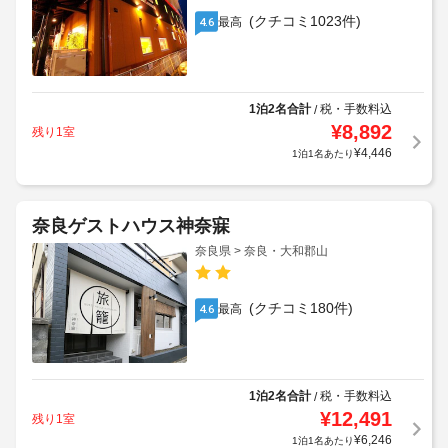
(クチコミ1023件)
最高
4.6
1泊2名合計
税・手数料込
/
¥
8,892
残り1室
¥
4,446
1泊1名あたり
奈良ゲストハウス神奈寐
奈良県 > 奈良・大和郡山
(クチコミ180件)
最高
4.6
1泊2名合計
税・手数料込
/
¥
12,491
残り1室
¥
6,246
1泊1名あたり