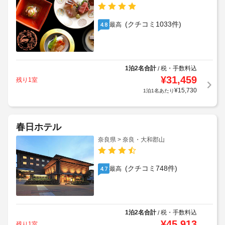
(クチコミ1033件)
最高
4.8
1泊2名合計
税・手数料込
/
¥
31,459
残り1室
¥
15,730
1泊1名あたり
春日ホテル
奈良県 > 奈良・大和郡山
(クチコミ748件)
最高
4.7
1泊2名合計
税・手数料込
/
¥
45,913
残り1室