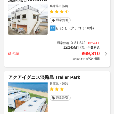
兵庫県 > 淡路
通常割引
(クチコミ10件)
もう少し
3.1
¥
81,542
通常価格
15
%OFF
1泊2名合計
税・手数料込
/
¥
69,310
残り1室
¥
34,655
1泊1名あたり
アクアイグニス淡路島 Trailer Park
兵庫県 > 淡路
通常割引