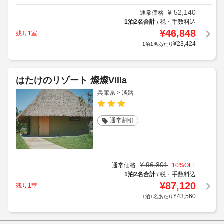
¥
52,140
通常価格
1泊2名合計
税・手数料込
/
¥
46,848
残り1室
¥
23,424
1泊1名あたり
はたけのリゾート 燦燦Villa
兵庫県 > 淡路
通常割引
¥
96,801
通常価格
10
%OFF
1泊2名合計
税・手数料込
/
¥
87,120
残り1室
¥
43,560
1泊1名あたり