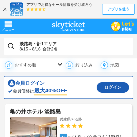
淡路島···計1エリア
8/15 - 8/16
合計
2
名
地図
絞り込み
会員ログイン
ログイン
最大
40
%OFF
会員価格は
亀の井ホテル 淡路島
兵庫県 > 淡路
(クチコミ1168件)
4.3