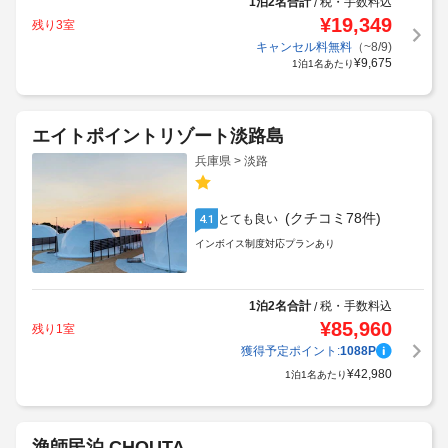
1泊2名合計
税・手数料込
/
¥
19,349
残り3室
キャンセル料無料
（~8/9)
¥
9,675
1泊1名あたり
エイトポイントリゾート淡路島
兵庫県 > 淡路
(クチコミ78件)
とても良い
4.1
インボイス制度対応プランあり
1泊2名合計
税・手数料込
/
¥
85,960
残り1室
獲得予定ポイント:
1088
P
¥
42,980
1泊1名あたり
漁師民泊 CHOUTA