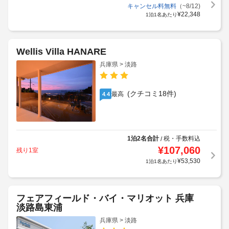
キャンセル料無料
（~8/12)
¥
22,348
1泊1名あたり
Wellis Villa HANARE
兵庫県 > 淡路
(クチコミ18件)
最高
4.4
1泊2名合計
税・手数料込
/
¥
107,060
残り1室
¥
53,530
1泊1名あたり
フェアフィールド・バイ・マリオット 兵庫
淡路島東浦
兵庫県 > 淡路