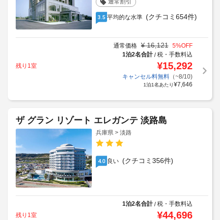
通常割引
(クチコミ654件)
平均的な水準
3.5
¥
16,121
通常価格
5
%OFF
1泊2名合計
税・手数料込
/
¥
15,292
残り1室
キャンセル料無料
（~8/10)
¥
7,646
1泊1名あたり
ザ グラン リゾート エレガンテ 淡路島
兵庫県 > 淡路
(クチコミ356件)
良い
4.0
1泊2名合計
税・手数料込
/
¥
44,696
残り1室