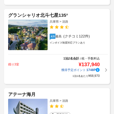
グランシャリオ北斗七星135°
兵庫県 > 淡路
(クチコミ122件)
最高
4.9
インボイス制度対応プランあり
1泊2名合計
税・手数料込
/
¥
137,940
残り3室
獲得予定ポイント:
1748
P
¥
68,970
1泊1名あたり
アテーナ海月
兵庫県 > 淡路