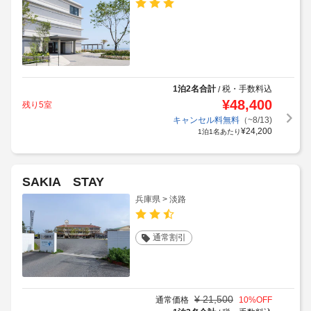
1泊2名合計
税・手数料込
/
¥
48,400
残り5室
キャンセル料無料
（~8/13)
¥
24,200
1泊1名あたり
SAKIA STAY
兵庫県 > 淡路
通常割引
¥
21,500
通常価格
10
%OFF