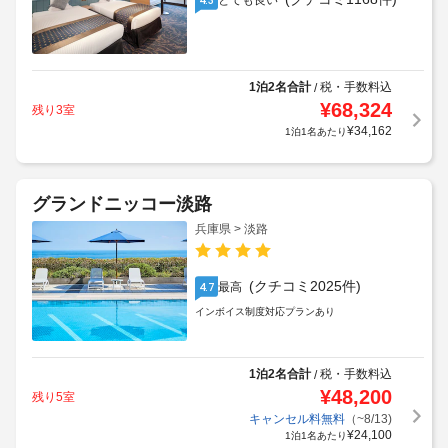
とても良い
1泊2名合計
税・手数料込
/
¥
68,324
残り3室
¥
34,162
1泊1名あたり
グランドニッコー淡路
兵庫県 > 淡路
(クチコミ2025件)
最高
4.7
インボイス制度対応プランあり
1泊2名合計
税・手数料込
/
¥
48,200
残り5室
キャンセル料無料
（~8/13)
¥
24,100
1泊1名あたり