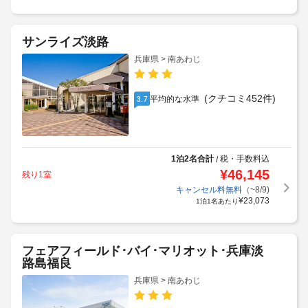
サンライズ淡路
兵庫県 > 南あわじ
(クチコミ452件)
平均的な水準
3.7
1泊2名合計
税・手数料込
/
¥
46,145
残り1室
キャンセル料無料
（~8/9)
¥
23,073
1泊1名あたり
フェアフィールド･バイ･マリオット･兵庫淡
路島福良
兵庫県 > 南あわじ