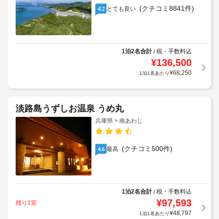
(クチコミ8841件)
とても良い
4.2
1泊2名合計
税・手数料込
/
¥
136,500
¥
68,250
1泊1名あたり
淡路島うずしお温泉 うめ丸
兵庫県 > 南あわじ
(クチコミ500件)
最高
4.6
1泊2名合計
税・手数料込
/
¥
97,593
残り1室
¥
48,797
1泊1名あたり