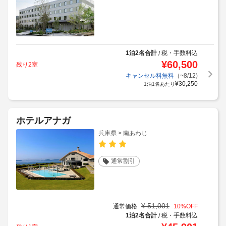
1泊2名合計
税・手数料込
/
¥
60,500
残り2室
キャンセル料無料
（~8/12)
¥
30,250
1泊1名あたり
ホテルアナガ
兵庫県 > 南あわじ
通常割引
¥
51,001
通常価格
10
%OFF
1泊2名合計
税・手数料込
/