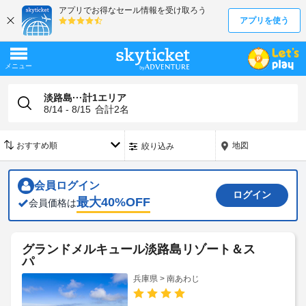
淡路島···計1エリア
8/14 - 8/15
合計
2
名
地図
絞り込み
会員ログイン
ログイン
最大
40
%OFF
会員価格は
グランドメルキュール淡路島リゾート＆ス
パ
兵庫県 > 南あわじ