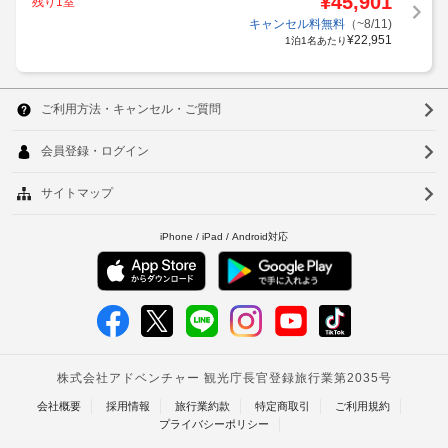
¥
45,901
残り1室
キャンセル料無料
（~8/11)
¥
22,951
1泊1名あたり