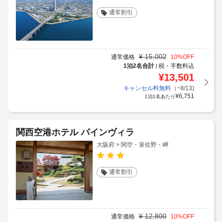
通常割引
¥
15,002
通常価格
10
%OFF
1泊2名合計
税・手数料込
/
¥
13,501
キャンセル料無料
（~8/13)
¥
6,751
1泊1名あたり
関西空港ホテル パインヴィラ
大阪府 > 関空・泉佐野・岬
通常割引
¥
12,800
通常価格
10
%OFF