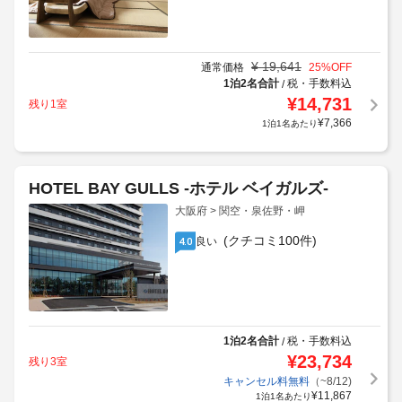
¥
19,641
通常価格
25
%OFF
1泊2名合計
税・手数料込
/
¥
14,731
残り1室
¥
7,366
1泊1名あたり
HOTEL BAY GULLS -ホテル ベイガルズ-
大阪府 > 関空・泉佐野・岬
(クチコミ100件)
良い
4.0
1泊2名合計
税・手数料込
/
¥
23,734
残り3室
キャンセル料無料
（~8/12)
¥
11,867
1泊1名あたり