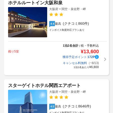
ホテルルートイン大阪和泉
大阪府 > 関空・泉佐野・岬
(クチコミ860件)
最高
4.4
インボイス制度対応プランあり
1泊2名合計
税・手数料込
/
¥
13,600
残り5室
獲得予定ポイント:
172
P
キャンセル料無料
（~8/13)
¥
6,800
1泊1名あたり
スターゲイトホテル関西エアポート
大阪府 > 関空・泉佐野・岬
(クチコミ8646件)
最高
4.5
インボイス制度対応プランあり