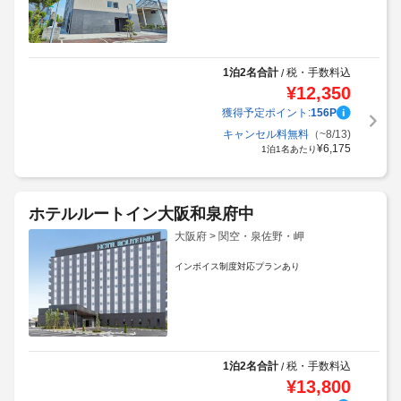
1泊2名合計
税・手数料込
/
¥
12,350
獲得予定ポイント:
156
P
キャンセル料無料
（~8/13)
¥
6,175
1泊1名あたり
ホテルルートイン大阪和泉府中
大阪府 > 関空・泉佐野・岬
インボイス制度対応プランあり
1泊2名合計
税・手数料込
/
¥
13,800