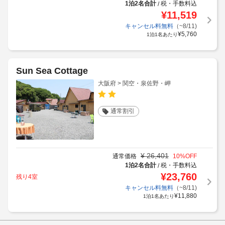
1泊2名合計
税・手数料込
/
¥
11,519
キャンセル料無料
（~8/11)
¥
5,760
1泊1名あたり
Sun Sea Cottage
大阪府 > 関空・泉佐野・岬
通常割引
¥
26,401
通常価格
10
%OFF
1泊2名合計
税・手数料込
/
¥
23,760
残り4室
キャンセル料無料
（~8/11)
¥
11,880
1泊1名あたり