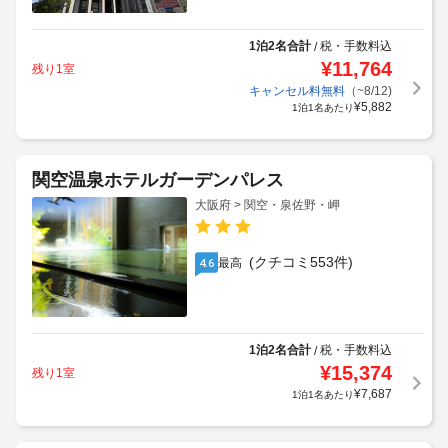
1泊2名合計
税・手数料込
/
¥
11,764
残り1室
キャンセル料無料
（~8/12)
¥
5,882
1泊1名あたり
関空温泉ホテルガーデンパレス
大阪府 > 関空・泉佐野・岬
(クチコミ553件)
最高
4.6
1泊2名合計
税・手数料込
/
¥
15,374
残り1室
¥
7,687
1泊1名あたり