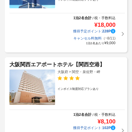
1泊2名合計
税・手数料込
/
¥
18,000
獲得予定ポイント:
228
P
キャンセル料無料
（~8/11)
¥
9,000
1泊1名あたり
大阪関西エアポートホテル【関西空港】
大阪府 > 関空・泉佐野・岬
インボイス制度対応プランあり
1泊2名合計
税・手数料込
/
¥
8,100
獲得予定ポイント:
102
P