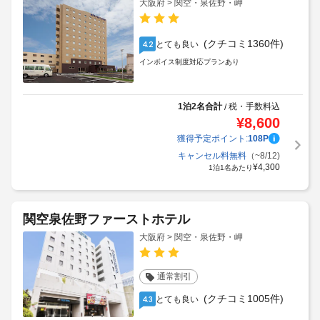
大阪府 > 関空・泉佐野・岬
(クチコミ1360件)
とても良い
4.2
インボイス制度対応プランあり
1泊2名合計
税・手数料込
/
¥
8,600
獲得予定ポイント:
108
P
キャンセル料無料
（~8/12)
¥
4,300
1泊1名あたり
関空泉佐野ファーストホテル
大阪府 > 関空・泉佐野・岬
通常割引
(クチコミ1005件)
とても良い
4.3