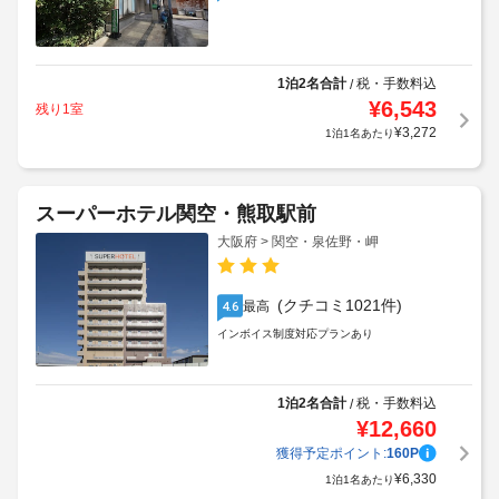
1泊2名合計
税・手数料込
/
¥
6,543
残り1室
¥
3,272
1泊1名あたり
スーパーホテル関空・熊取駅前
大阪府 > 関空・泉佐野・岬
(クチコミ1021件)
最高
4.6
インボイス制度対応プランあり
1泊2名合計
税・手数料込
/
¥
12,660
獲得予定ポイント:
160
P
¥
6,330
1泊1名あたり