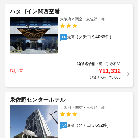
ハタゴイン関西空港
大阪府 > 関空・泉佐野・岬
(クチコミ4066件)
最高
4.6
1泊2名合計
税・手数料込
/
¥
11,332
残り1室
¥
5,666
1泊1名あたり
泉佐野センターホテル
大阪府 > 関空・泉佐野・岬
(クチコミ652件)
最高
4.4