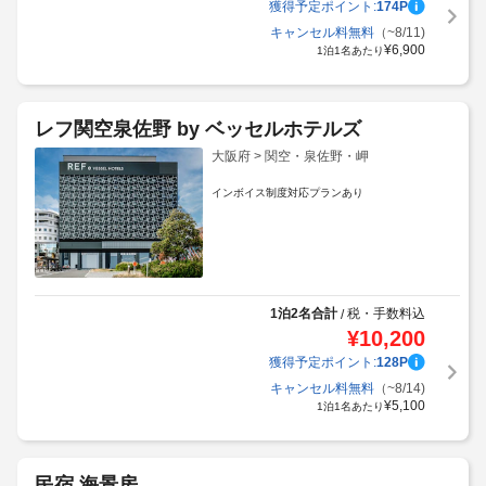
獲得予定ポイント:
174
P
キャンセル料無料
（~8/11)
¥
6,900
1泊1名あたり
レフ関空泉佐野 by ベッセルホテルズ
大阪府 > 関空・泉佐野・岬
インボイス制度対応プランあり
1泊2名合計
税・手数料込
/
¥
10,200
獲得予定ポイント:
128
P
キャンセル料無料
（~8/14)
¥
5,100
1泊1名あたり
民宿 海景房