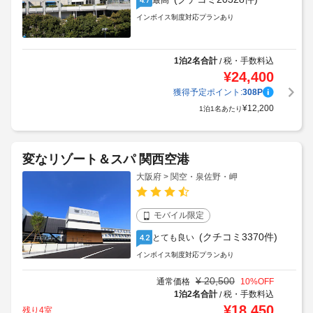
最高
インボイス制度対応プランあり
1泊2名合計
税・手数料込
/
¥
24,400
獲得予定ポイント:
308
P
¥
12,200
1泊1名あたり
変なリゾート＆スパ 関西空港
大阪府 > 関空・泉佐野・岬
モバイル限定
(クチコミ3370件)
とても良い
4.2
インボイス制度対応プランあり
¥
20,500
通常価格
10
%OFF
1泊2名合計
税・手数料込
/
¥
18,450
残り4室