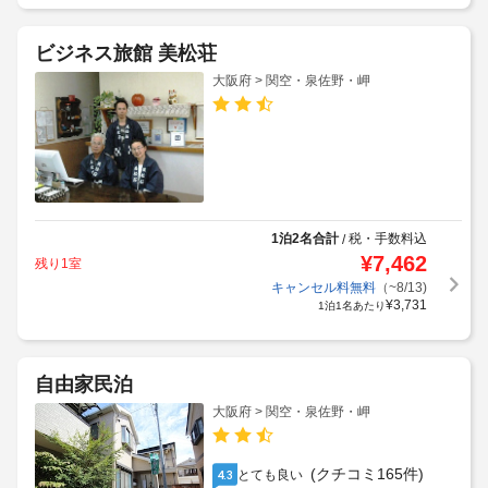
ビジネス旅館 美松荘
大阪府 > 関空・泉佐野・岬
1泊2名合計
税・手数料込
/
¥
7,462
残り1室
キャンセル料無料
（~8/13)
¥
3,731
1泊1名あたり
自由家民泊
大阪府 > 関空・泉佐野・岬
(クチコミ165件)
とても良い
4.3