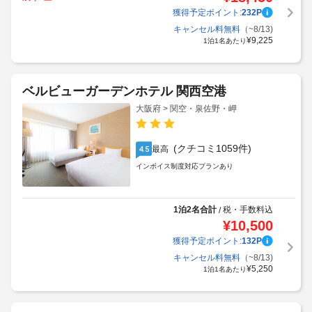
獲得予定ポイント:
232
P
キャンセル料無料
（~8/13)
¥
9,225
1泊1名あたり
ベルビューガーデンホテル 関西空港
大阪府 > 関空・泉佐野・岬
(クチコミ1059件)
最高
4.5
インボイス制度対応プランあり
1泊2名合計
税・手数料込
/
¥
10,500
獲得予定ポイント:
132
P
キャンセル料無料
（~8/13)
¥
5,250
1泊1名あたり