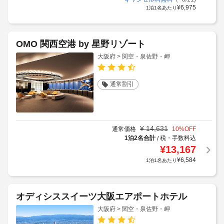
¥
6,975
1泊1名あたり
OMO 関西空港 by 星野リゾート
大阪府 > 関空・泉佐野・岬
通常割引
¥
14,631
通常価格
10
%OFF
1泊2名合計
税・手数料込
/
¥
13,167
¥
6,584
1泊1名あたり
オディシススイーツ大阪エアポートホテル
大阪府 > 関空・泉佐野・岬