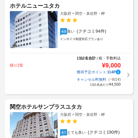
ホテルニューユタカ
大阪府 > 関空・泉佐野・岬
(クチコミ94件)
良い
4.0
インボイス制度対応プランあり
1泊2名合計
税・手数料込
/
¥
9,000
残り2室
獲得予定ポイント:
114
P
キャンセル料無料
（~8/14)
¥
4,500
1泊1名あたり
関空ホテルサンプラスユタカ
大阪府 > 関空・泉佐野・岬
(クチコミ190件)
とても良い
4.1