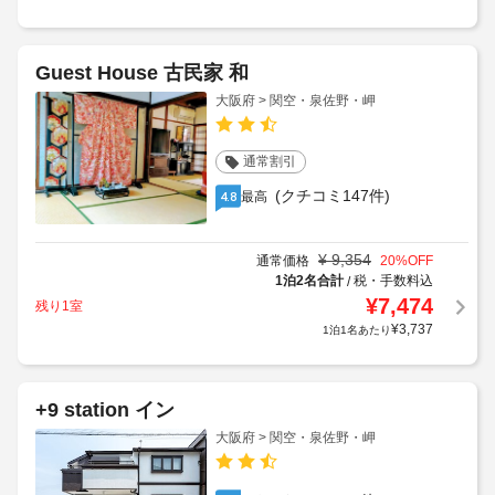
Guest House 古民家 和
大阪府 > 関空・泉佐野・岬
通常割引
(クチコミ147件)
最高
4.8
¥
9,354
通常価格
20
%OFF
1泊2名合計
税・手数料込
/
¥
7,474
残り1室
¥
3,737
1泊1名あたり
+9 station イン
大阪府 > 関空・泉佐野・岬