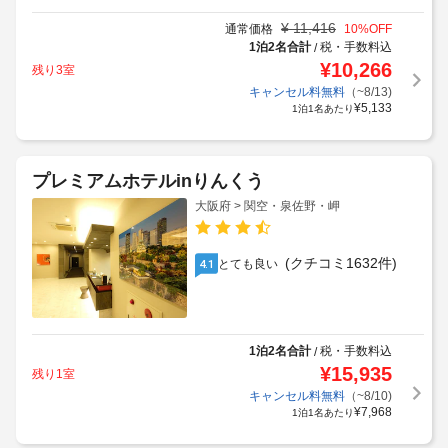
¥
11,416
通常価格
10
%OFF
1泊2名合計
税・手数料込
/
¥
10,266
残り3室
キャンセル料無料
（~8/13)
¥
5,133
1泊1名あたり
プレミアムホテルinりんくう
大阪府 > 関空・泉佐野・岬
(クチコミ1632件)
とても良い
4.1
1泊2名合計
税・手数料込
/
¥
15,935
残り1室
キャンセル料無料
（~8/10)
¥
7,968
1泊1名あたり