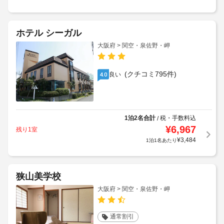
ホテル シーガル
大阪府 > 関空・泉佐野・岬
(クチコミ795件)
良い
4.0
1泊2名合計
税・手数料込
/
¥
6,967
残り1室
¥
3,484
1泊1名あたり
狭山美学校
大阪府 > 関空・泉佐野・岬
通常割引