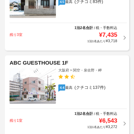
(クチコミ83件)
最高
4.5
1泊2名合計
税・手数料込
/
¥
7,435
残り3室
¥
3,718
1泊1名あたり
ABC GUESTHOUSE 1F
大阪府 > 関空・泉佐野・岬
(クチコミ137件)
最高
4.4
1泊2名合計
税・手数料込
/
¥
6,543
残り1室
¥
3,272
1泊1名あたり