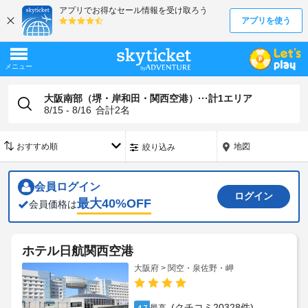
大阪南部（堺・岸和田・関西空港）···計1エリア
8/15 - 8/16
合計
2
名
地図
絞り込み
会員ログイン
ログイン
最大
40
%OFF
会員価格は
ホテル日航関西空港
大阪府 > 関空・泉佐野・岬
(クチコミ20328件)
4.7