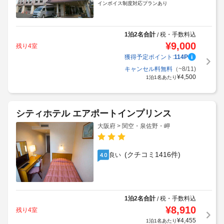
インボイス制度対応プランあり
1泊2名合計
税・手数料込
/
¥
9,000
残り4室
獲得予定ポイント:
114
P
キャンセル料無料
（~8/11)
¥
4,500
1泊1名あたり
シティホテル エアポートインプリンス
大阪府 > 関空・泉佐野・岬
(クチコミ1416件)
良い
4.0
1泊2名合計
税・手数料込
/
¥
8,910
残り4室
¥
4,455
1泊1名あたり