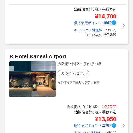
1泊2名合計
税・手数料込
/
¥
14,700
獲得予定ポイント:
186
P
キャンセル料無料
（~8/13)
¥
7,350
1泊1名あたり
R Hotel Kansai Airport
大阪府 > 関空・泉佐野・岬
タイムセール
インボイス制度対応プランあり
¥
15,500
通常価格
10
%OFF
1泊2名合計
税・手数料込
/
¥
13,950
獲得予定ポイント:
176
P
キャンセル料無料
（~8/11)