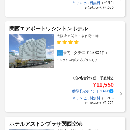
キャンセル料無料
（~8/12)
¥
4,050
1泊1名あたり
関西エアポートワシントンホテル
大阪府 > 関空・泉佐野・岬
(クチコミ15604件)
最高
4.6
インボイス制度対応プランあり
1泊2名合計
税・手数料込
/
¥
11,550
獲得予定ポイント:
146
P
キャンセル料無料
（~8/13)
¥
5,775
1泊1名あたり
ホテルアストンプラザ関西空港