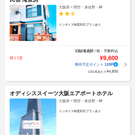
大阪府 > 関空・泉佐野・岬
インボイス制度対応プランあり
1泊2名合計
税・手数料込
/
¥
9,600
残り1室
獲得予定ポイント:
120
P
¥
4,800
1泊1名あたり
オディシススイーツ大阪エアポートホテル
大阪府 > 関空・泉佐野・岬
インボイス制度対応プランあり