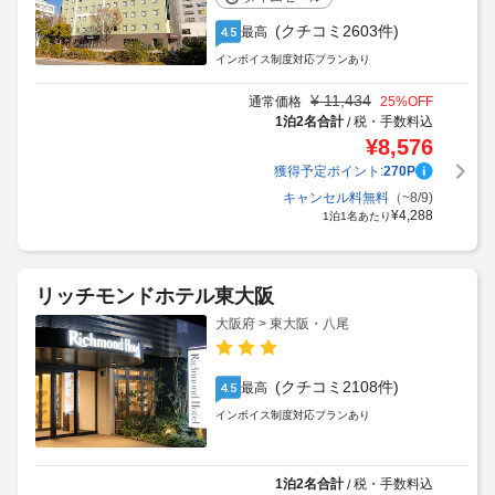
(クチコミ2603件)
最高
4.5
インボイス制度対応プランあり
¥
11,434
通常価格
25
%OFF
1泊2名合計
税・手数料込
/
¥
8,576
獲得予定ポイント:
270
P
キャンセル料無料
（~8/9)
¥
4,288
1泊1名あたり
リッチモンドホテル東大阪
大阪府 > 東大阪・八尾
(クチコミ2108件)
最高
4.5
インボイス制度対応プランあり
1泊2名合計
税・手数料込
/