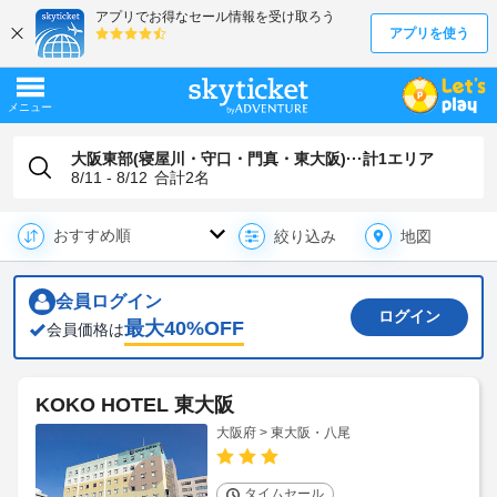
大阪東部(寝屋川・守口・門真・東大阪)···計1エリア
8/11 - 8/12
合計
2
名
地図
絞り込み
会員ログイン
ログイン
最大
40
%OFF
会員価格は
KOKO HOTEL 東大阪
大阪府 > 東大阪・八尾
タイムセール