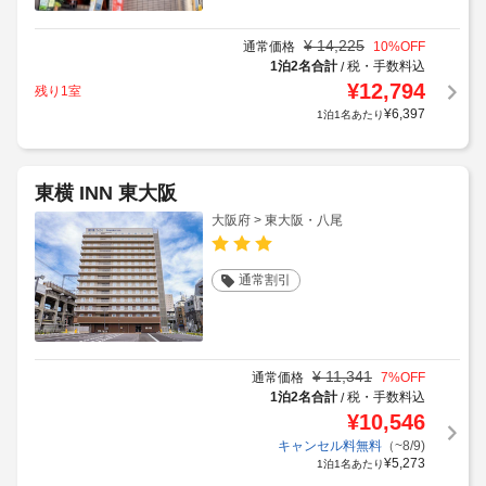
¥
14,225
通常価格
10
%OFF
1泊2名合計
税・手数料込
/
¥
12,794
残り1室
¥
6,397
1泊1名あたり
東横 INN 東大阪
大阪府 > 東大阪・八尾
通常割引
¥
11,341
通常価格
7
%OFF
1泊2名合計
税・手数料込
/
¥
10,546
キャンセル料無料
（~8/9)
¥
5,273
1泊1名あたり