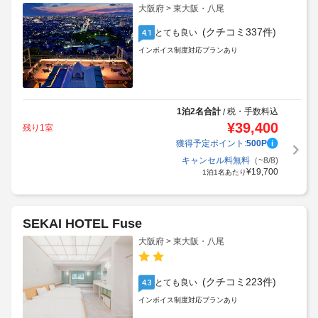
大阪府 > 東大阪・八尾
(クチコミ337件)
とても良い
4.1
インボイス制度対応プランあり
1泊2名合計
税・手数料込
/
¥
39,400
残り1室
獲得予定ポイント:
500
P
キャンセル料無料
（~8/8)
¥
19,700
1泊1名あたり
SEKAI HOTEL Fuse
大阪府 > 東大阪・八尾
(クチコミ223件)
とても良い
4.3
インボイス制度対応プランあり