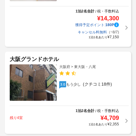
1泊2名合計
税・手数料込
/
¥
14,300
獲得予定ポイント:
180
P
キャンセル料無料
（~8/7)
¥
7,150
1泊1名あたり
大阪グランドホテル
大阪府 > 東大阪・八尾
(クチコミ18件)
もう少し
3.0
1泊2名合計
税・手数料込
/
¥
4,709
残り4室
¥
2,355
1泊1名あたり