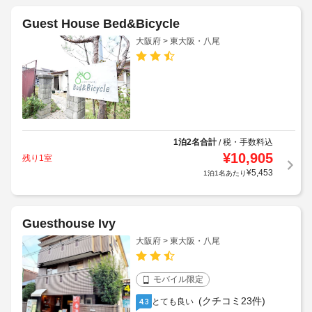
Guest House Bed&Bicycle
大阪府 > 東大阪・八尾
1泊2名合計
税・手数料込
/
¥
10,905
残り1室
¥
5,453
1泊1名あたり
Guesthouse Ivy
大阪府 > 東大阪・八尾
モバイル限定
(クチコミ23件)
とても良い
4.3