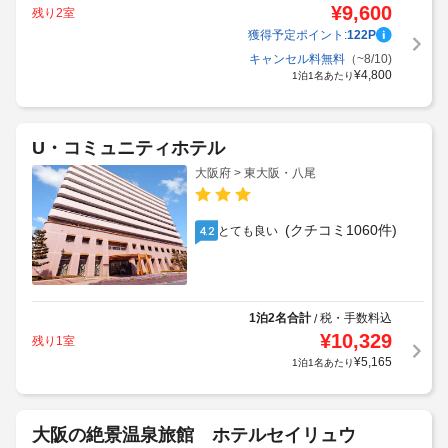
¥
9,600
残り2室
獲得予定ポイント:
122
P
キャンセル料無料
（~8/10)
¥
4,800
1泊1名あたり
U・コミュニティホテル
大阪府 > 東大阪・八尾
(クチコミ1060件)
とても良い
4.2
1泊2名合計
税・手数料込
/
¥
10,329
残り1室
¥
5,165
1泊1名あたり
大阪の絶景温泉旅館 ホテルセイリュウ