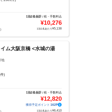
1泊2名合計
税・手数料込
/
¥
10,276
¥
5,138
1泊1名あたり
)
イム大阪京橋 <水城の湯
緑地
件)
り
1泊2名合計
税・手数料込
/
¥
12,820
獲得予定ポイント:
162
P
¥
6,410
1泊1名あたり
)