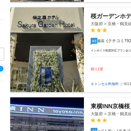
桜ガーデンホ
大阪府 > 京橋・鶴見
(クチコミ792
最高
4.5
インボイス制度対応プランあ
残り1室
キャンセル料無料
（~8/13
東横INN京橋
大阪府 > 京橋・鶴見
(クチコ
4.2