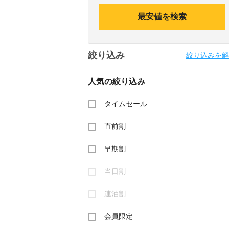
calendar
calendar
and
and
最安値を検索
select
select
a
a
date.
date.
Press
Press
絞り込み
the
the
絞り込みを解
question
question
mark
mark
人気の絞り込み
key
key
to
to
get
get
タイムセール
the
the
keyboard
keyboard
直前割
shortcuts
shortcuts
for
for
changing
changing
早期割
dates.
dates.
当日割
連泊割
会員限定