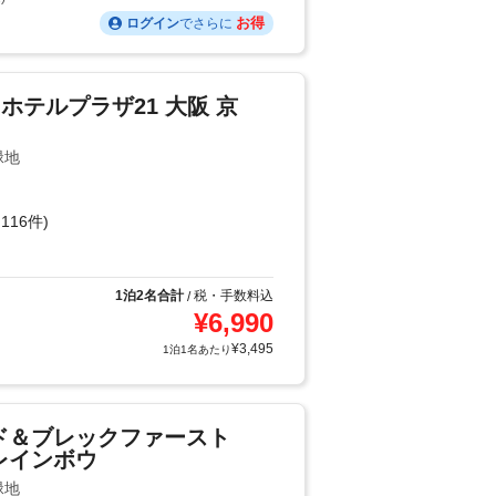
お得
ログイン
でさらに
 ホテルプラザ21 大阪 京
緑地
116件)
1泊2名合計
税・手数料込
/
¥
6,990
¥
3,495
1泊1名あたり
ド＆ブレックファースト
レインボウ
緑地