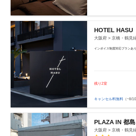
HOTEL HASU
大阪府 > 京橋・鶴見
インボイス制度対応プランあ
残り2室
キャンセル料無料
（~8/10
PLAZA IN 都島
大阪府 > 京橋・鶴見