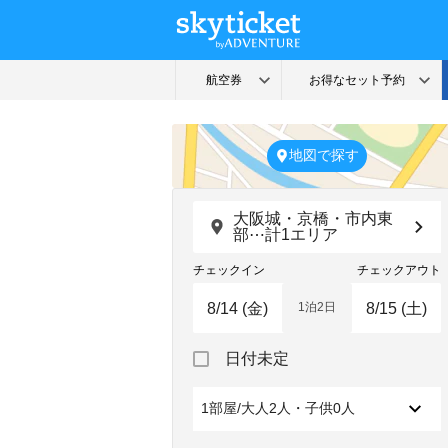
地図で探す
大阪城・京橋・市内東
部⋯計1エリア
チェックイン
チェックアウト
1泊2日
Navigate
Navigate
日付未定
forward
backward
to
to
interact
interact
1部屋/大人2人・子供0人
with
with
the
the