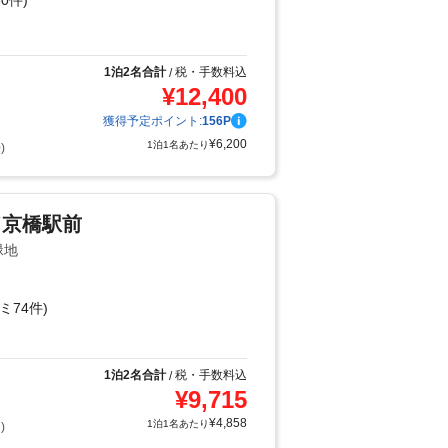
0件)
り
1泊2名合計
税・手数料込
/
¥
12,400
獲得予定ポイント:
156
P
¥
6,200
1泊1名あたり
)
ド京橋駅前
緑地
ミ74件)
1泊2名合計
税・手数料込
/
¥
9,715
¥
4,858
1泊1名あたり
)