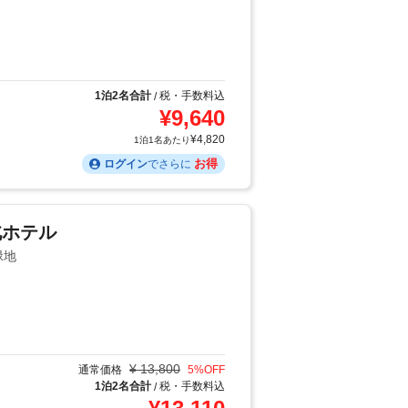
1泊2名合計
税・手数料込
/
¥
9,640
¥
4,820
1泊1名あたり
お得
ログイン
でさらに
北ホテル
緑地
¥
13,800
通常価格
5
%OFF
1泊2名合計
税・手数料込
/