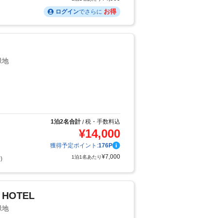
お得
ログイン
でさらに
緑地
り
1泊2名合計
税・手数料込
/
¥
14,000
獲得予定ポイント:
176
P
¥
7,000
1泊1名あたり
)
 HOTEL
緑地