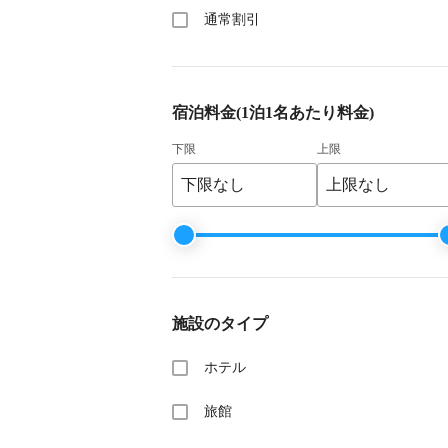
通常割引
宿泊料金
(1泊1名あたり料金)
下限
上限
施設のタイプ
ホテル
旅館