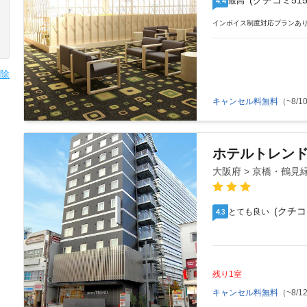
(クチコミ515
最高
4.4
インボイス制度対応プランあ
除
キャンセル料無料
（~8/10
ホテルトレン
大阪府 > 京橋・鶴見
(クチコ
とても良い
4.3
残り1室
キャンセル料無料
（~8/12