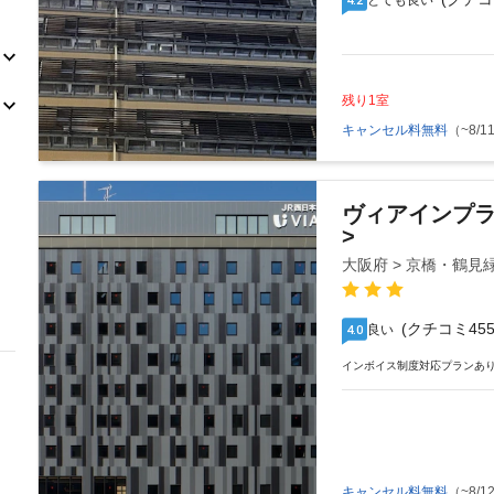
とても良い
残り1室
キャンセル料無料
（~8/11
ヴィアインプラ
>
大阪府 > 京橋・鶴見
(クチコミ455
良い
4.0
インボイス制度対応プランあ
キャンセル料無料
（~8/12