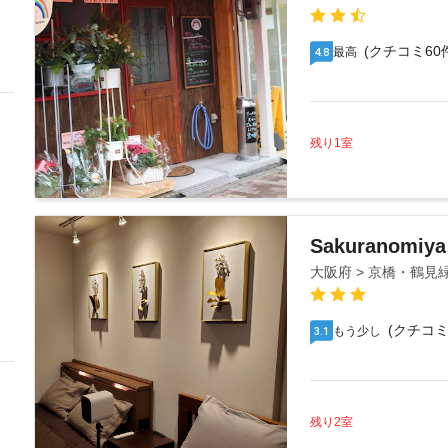
(クチコミ60
最高
4.8
残り1室
Sakuranomiya 
大阪府 > 京橋・鶴見
(クチコミ
もう少し
3.1
残り2室