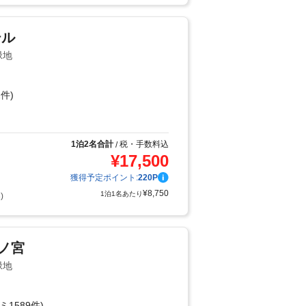
テル
緑地
件)
り
1泊2名合計
税・手数料込
/
¥
17,500
獲得予定ポイント:
220
P
¥
8,750
1泊1名あたり
)
桜ノ宮
緑地
ミ1589件)