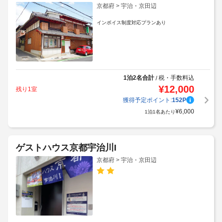
京都府 > 宇治・京田辺
インボイス制度対応プランあり
1泊2名合計
税・手数料込
/
¥
12,000
残り1室
獲得予定ポイント:
152
P
¥
6,000
1泊1名あたり
ゲストハウス京都宇治川I
京都府 > 宇治・京田辺