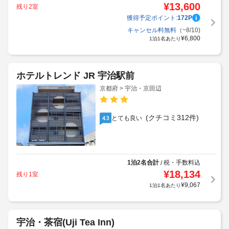
¥
13,600
残り2室
獲得予定ポイント:
172
P
キャンセル料無料
（~8/10)
¥
6,800
1泊1名あたり
ホテルトレンド JR 宇治駅前
京都府 > 宇治・京田辺
(クチコミ312件)
とても良い
4.3
1泊2名合計
税・手数料込
/
¥
18,134
残り1室
¥
9,067
1泊1名あたり
宇治・茶宿(Uji Tea Inn)