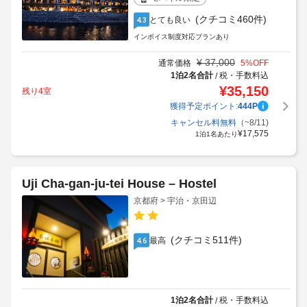
(クチコミ460件)
とても良い
4.3
インボイス制度対応プランあり
¥
37,000
通常価格
5
%OFF
1泊2名合計
税・手数料込
/
¥
35,150
残り4室
獲得予定ポイント:
444
P
キャンセル料無料
（~8/11)
¥
17,575
1泊1名あたり
Uji Cha-gan-ju-tei House – Hostel
京都府 > 宇治・京田辺
(クチコミ511件)
最高
4.6
1泊2名合計
税・手数料込
/