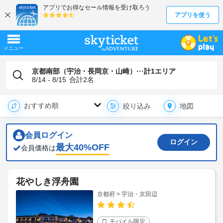
京都南部（宇治・長岡京・山崎）···計1エリア
8/14 - 8/15
合計
2
名
地図
絞り込み
会員ログイン
ログイン
最大
40
%OFF
会員価格は
花やしき浮舟園
京都府 > 宇治・京田辺
モバイル限定