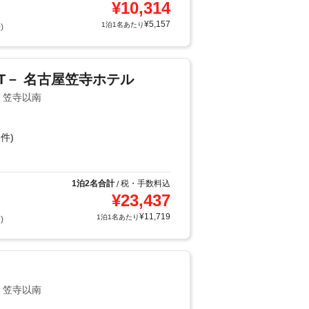
¥
10,314
¥
5,157
1泊1名あたり
)
ORT－ 名古屋笠寺ホテル
・笠寺以南
件)
1泊2名合計
税・手数料込
/
¥
23,437
¥
11,719
1泊1名あたり
)
・笠寺以南