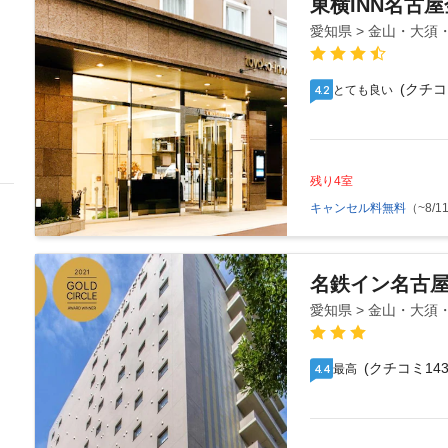
東横INN名古
愛知県 > 金山・大須
(クチコ
とても良い
4.2
残り4室
キャンセル料無料
（~8/11
名鉄イン名古
愛知県 > 金山・大須
(クチコミ143
最高
4.4