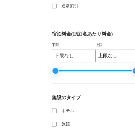
通常割引
宿泊料金
(1泊1名あたり料金)
下限
上限
施設のタイプ
ホテル
旅館