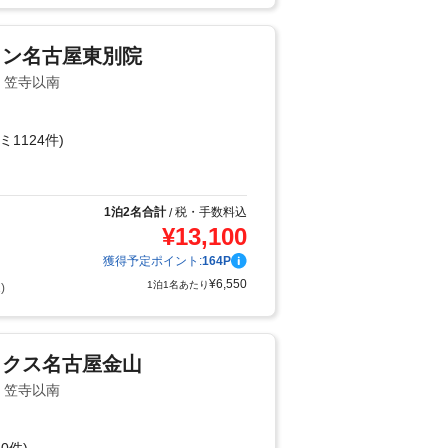
イン名古屋東別院
・笠寺以南
ミ1124件)
り
1泊2名合計
税・手数料込
/
¥
13,100
獲得予定ポイント:
164
P
¥
6,550
1泊1名あたり
)
ックス名古屋金山
・笠寺以南