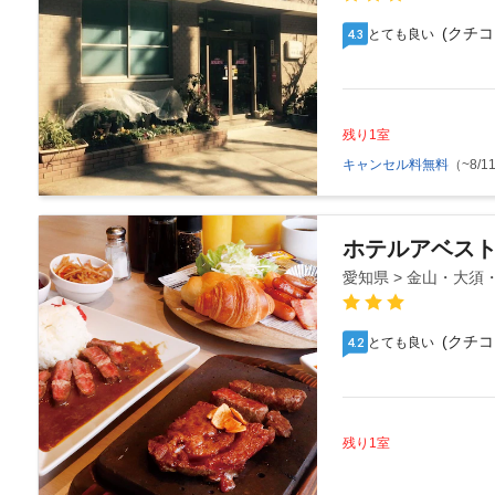
(クチコ
とても良い
4.3
残り1室
キャンセル料無料
（~8/11
ホテルアベス
愛知県 > 金山・大須
(クチコ
とても良い
4.2
残り1室