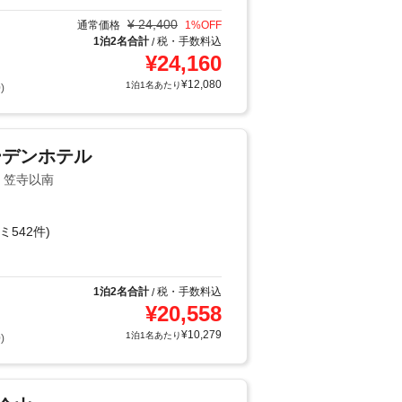
¥
24,400
通常価格
1
%OFF
1泊2名合計
税・手数料込
/
¥
24,160
¥
12,080
1泊1名あたり
)
ーデンホテル
・笠寺以南
ミ542件)
1泊2名合計
税・手数料込
/
¥
20,558
¥
10,279
1泊1名あたり
)