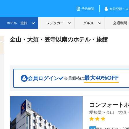
金山・大須・笠寺以南のホテル・旅館
最大
40
%OFF
会員ログイン
会員価格は
コンフォート
愛知県 > 金山・大須