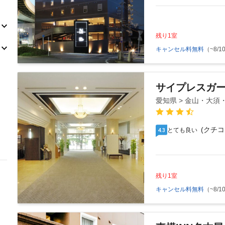
残り1室
キャンセル料無料
（~8/10
サイプレスガ
愛知県 > 金山・大須
(クチコ
とても良い
4.3
残り1室
キャンセル料無料
（~8/10