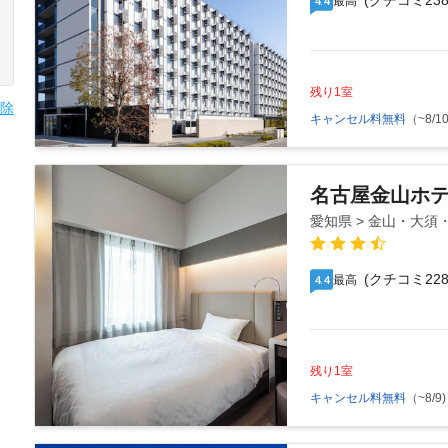
(クチコミ238
最高
4.4
残り1室
除
キャンセル料無料
（~8/10
名古屋金山ホ
愛知県 > 金山・大須
(クチコミ228
最高
4.4
残り1室
キャンセル料無料
（~8/9)