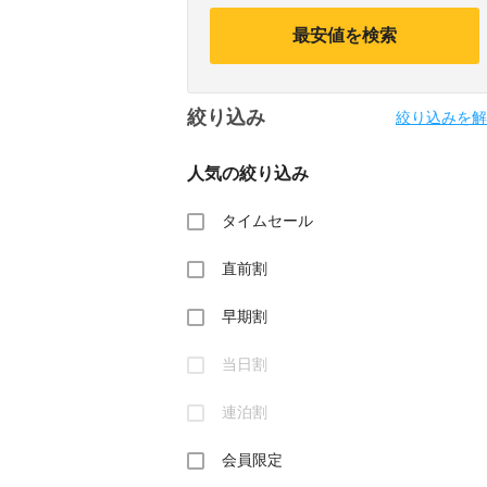
calendar
calendar
and
and
最安値を検索
select
select
a
a
date.
date.
Press
Press
絞り込み
the
the
絞り込みを解
question
question
mark
mark
人気の絞り込み
key
key
to
to
get
get
タイムセール
the
the
keyboard
keyboard
直前割
shortcuts
shortcuts
for
for
changing
changing
早期割
dates.
dates.
当日割
連泊割
会員限定