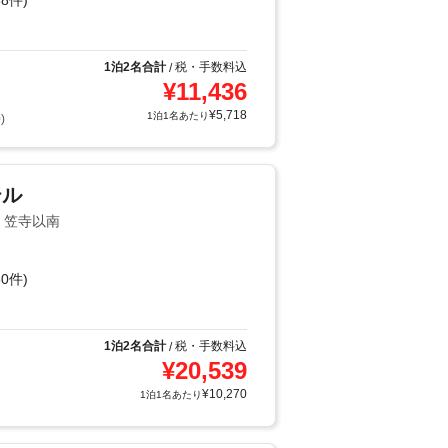
8件)
1泊2名合計
税・手数料込
/
¥
11,436
¥
5,718
1泊1名あたり
)
テル
・笠寺以南
0件)
1泊2名合計
税・手数料込
/
¥
20,539
¥
10,270
1泊1名あたり