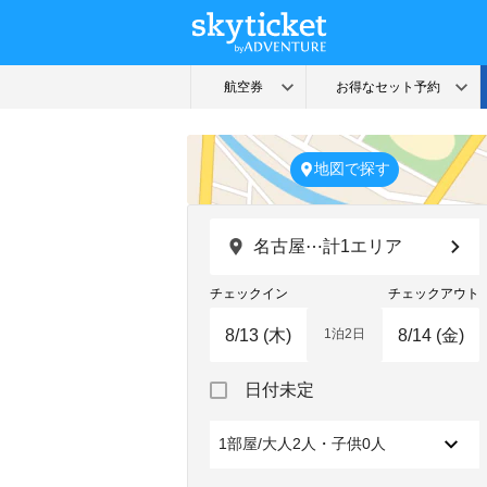
地図で探す
名古屋⋯計1エリア
チェックイン
チェックアウト
1泊2日
Navigate
Navigate
日付未定
forward
backward
to
to
interact
interact
1部屋/大人2人・子供0人
with
with
the
the