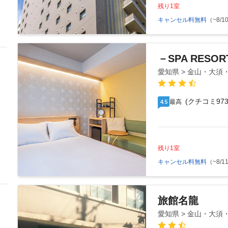
残り1室
キャンセル料無料
（~8/10
－SPA RES
愛知県 > 金山・大須
(クチコミ973
最高
4.5
残り1室
キャンセル料無料
（~8/11
旅館名龍
愛知県 > 金山・大須