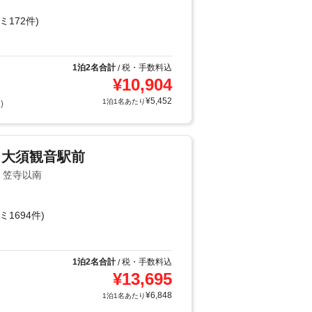
ミ172件)
1泊2名合計
税・手数料込
/
¥
10,904
¥
5,452
1泊1名あたり
)
ト大須観音駅前
・笠寺以南
ミ1694件)
1泊2名合計
税・手数料込
/
¥
13,695
¥
6,848
1泊1名あたり