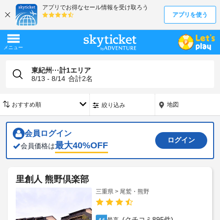
東紀州···計1エリア
8/13 - 8/14
合計
2
名
地図
絞り込み
会員ログイン
ログイン
最大
40
%OFF
会員価格は
里創人 熊野倶楽部
三重県 > 尾鷲・熊野
(クチコミ895件)
4.6