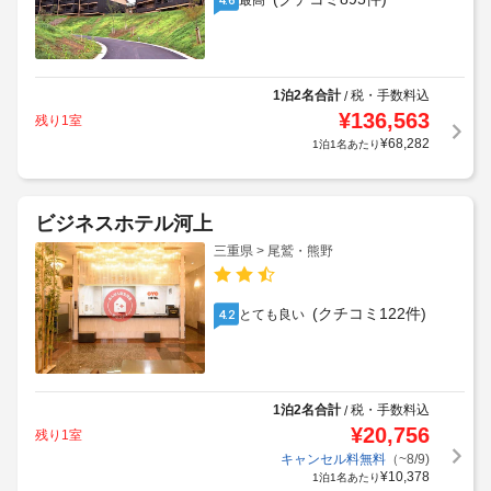
最高
1泊2名合計
税・手数料込
/
¥
136,563
残り1室
¥
68,282
1泊1名あたり
ビジネスホテル河上
三重県 > 尾鷲・熊野
(クチコミ122件)
とても良い
4.2
1泊2名合計
税・手数料込
/
¥
20,756
残り1室
キャンセル料無料
（~8/9)
¥
10,378
1泊1名あたり