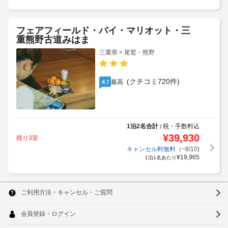
フェアフィールド・バイ・マリオット・三
重熊野古道みはま
三重県 > 尾鷲・熊野
(クチコミ720件)
最高
4.7
1泊2名合計
税・手数料込
/
¥
39,930
残り3室
キャンセル料無料
（~8/10)
¥
19,965
1泊1名あたり