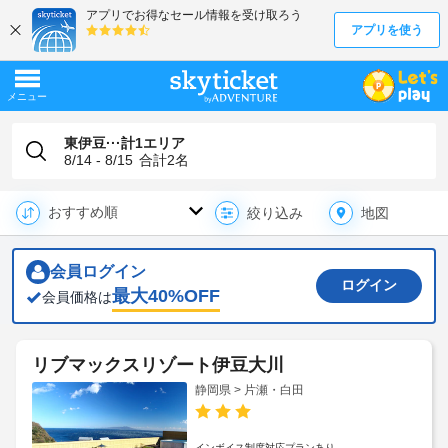
東伊豆···計1エリア
8/14 - 8/15
合計
2
名
地図
絞り込み
会員ログイン
ログイン
最大
40
%OFF
会員価格は
リブマックスリゾート伊豆大川
静岡県 > 片瀬・白田
インボイス制度対応プランあり