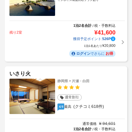
1泊2名合計
税・手数料込
/
¥
41,600
残り2室
獲得予定ポイント:
526
P
¥
20,800
1泊1名あたり
お得
ログイン
でさらに
いさり火
静岡県 > 片瀬・白田
通常割引
(クチコミ618件)
最高
4.9
¥
94,601
通常価格
1泊2名合計
税・手数料込
/