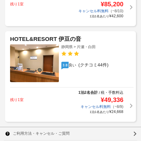
¥
85,200
残り1室
キャンセル料無料
（~8/10)
¥
42,600
1泊1名あたり
HOTEL&RESORT 伊豆の音
静岡県 > 片瀬・白田
(クチコミ44件)
良い
3.8
1泊2名合計
税・手数料込
/
¥
49,336
残り1室
キャンセル料無料
（~8/9)
¥
24,668
1泊1名あたり