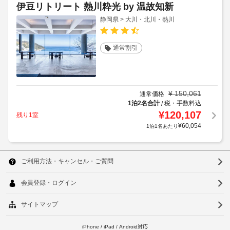
伊豆リトリート 熱川粋光 by 温故知新
静岡県 > 大川・北川・熱川
通常割引
¥
150,061
通常価格
1泊2名合計
税・手数料込
/
¥
120,107
残り1室
¥
60,054
1泊1名あたり