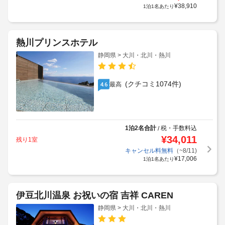
¥
38,910
1泊1名あたり
熱川プリンスホテル
静岡県 > 大川・北川・熱川
(クチコミ1074件)
最高
4.6
1泊2名合計
税・手数料込
/
¥
34,011
残り1室
キャンセル料無料
（~8/11)
¥
17,006
1泊1名あたり
伊豆北川温泉 お祝いの宿 吉祥 CAREN
静岡県 > 大川・北川・熱川