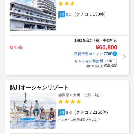
(クチコミ130件)
良い
4.0
1泊2名合計
税・手数料込
/
¥
60,800
残り5室
獲得予定ポイント:
770
P
キャンセル料無料
（~8/11)
¥
30,400
1泊1名あたり
熱川オーシャンリゾート
静岡県 > 大川・北川・熱川
(クチコミ2150件)
最高
4.5
インボイス制度対応プランあり