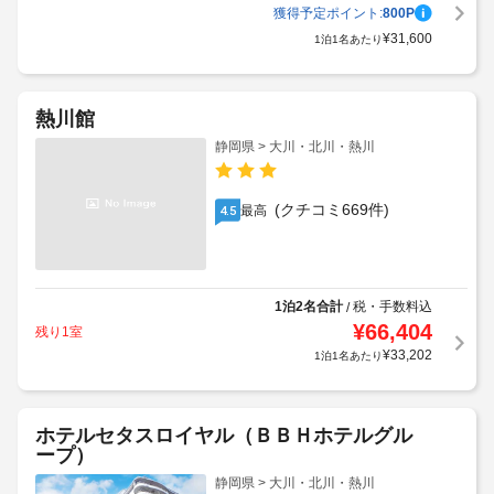
獲得予定ポイント:
800
P
¥
31,600
1泊1名あたり
熱川館
静岡県 > 大川・北川・熱川
(クチコミ669件)
最高
4.5
1泊2名合計
税・手数料込
/
¥
66,404
残り1室
¥
33,202
1泊1名あたり
ホテルセタスロイヤル（ＢＢＨホテルグル
ープ）
静岡県 > 大川・北川・熱川