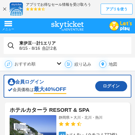
東伊豆···計1エリア
8/15 - 8/16
合計
2
名
地図
絞り込み
会員ログイン
ログイン
最大
40
%OFF
会員価格は
ホテルカターラ RESORT & SPA
静岡県 > 大川・北川・熱川
(クチコミ772件)
4.3