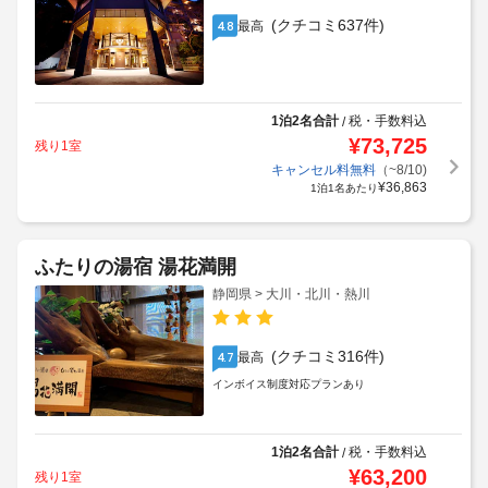
(クチコミ637件)
最高
4.8
1泊2名合計
税・手数料込
/
¥
73,725
残り1室
キャンセル料無料
（~8/10)
¥
36,863
1泊1名あたり
ふたりの湯宿 湯花満開
静岡県 > 大川・北川・熱川
(クチコミ316件)
最高
4.7
インボイス制度対応プランあり
1泊2名合計
税・手数料込
/
¥
63,200
残り1室