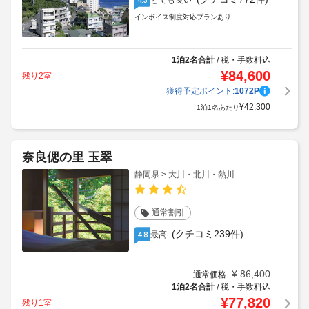
とても良い
インボイス制度対応プランあり
1泊2名合計
税・手数料込
/
¥
84,600
残り2室
獲得予定ポイント:
1072
P
¥
42,300
1泊1名あたり
奈良偲の里 玉翠
静岡県 > 大川・北川・熱川
通常割引
(クチコミ239件)
最高
4.8
¥
86,400
通常価格
1泊2名合計
税・手数料込
/
¥
77,820
残り1室