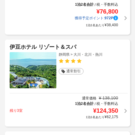
1泊2名合計
税・手数料込
/
¥
76,800
獲得予定ポイント:
972
P
¥
38,400
1泊1名あたり
伊豆ホテル リゾート＆スパ
静岡県 > 大川・北川・熱川
通常割引
¥
138,100
通常価格
1泊2名合計
税・手数料込
/
¥
124,350
残り3室
¥
62,175
1泊1名あたり