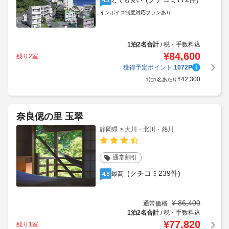
とても良い
インボイス制度対応プランあり
1泊2名合計
税・手数料込
/
¥
84,600
残り2室
獲得予定ポイント:
1072
P
¥
42,300
1泊1名あたり
奈良偲の里 玉翠
静岡県 > 大川・北川・熱川
通常割引
(クチコミ239件)
最高
4.8
¥
86,400
通常価格
1泊2名合計
税・手数料込
/
¥
77,820
残り1室