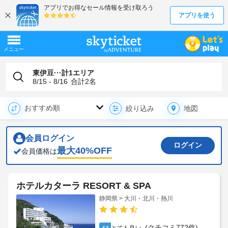
東伊豆···計1エリア
8/15 - 8/16
合計
2
名
地図
絞り込み
会員ログイン
ログイン
最大
40
%OFF
会員価格は
ホテルカターラ RESORT & SPA
静岡県 > 大川・北川・熱川
(クチコミ772件)
4.3