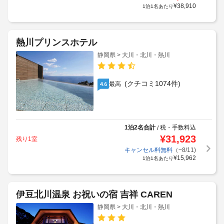
¥
38,910
1泊1名あたり
熱川プリンスホテル
静岡県 > 大川・北川・熱川
(クチコミ1074件)
最高
4.6
1泊2名合計
税・手数料込
/
¥
31,923
残り1室
キャンセル料無料
（~8/11)
¥
15,962
1泊1名あたり
伊豆北川温泉 お祝いの宿 吉祥 CAREN
静岡県 > 大川・北川・熱川