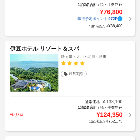
1泊2名合計
税・手数料込
/
¥
76,800
獲得予定ポイント:
972
P
¥
38,400
1泊1名あたり
伊豆ホテル リゾート＆スパ
静岡県 > 大川・北川・熱川
通常割引
¥
138,100
通常価格
1泊2名合計
税・手数料込
/
¥
124,350
残り3室
¥
62,175
1泊1名あたり