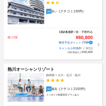
(クチコミ130件)
良い
4.0
1泊2名合計
税・手数料込
/
¥
60,800
残り5室
獲得予定ポイント:
770
P
キャンセル料無料
（~8/11)
¥
30,400
1泊1名あたり
熱川オーシャンリゾート
静岡県 > 大川・北川・熱川
(クチコミ2150件)
最高
4.5
インボイス制度対応プランあり