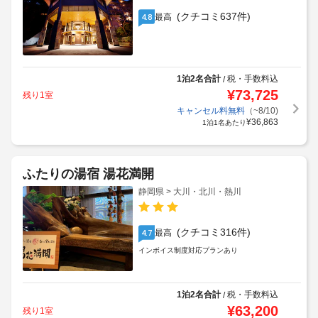
(クチコミ637件)
最高
4.8
1泊2名合計
税・手数料込
/
¥
73,725
残り1室
キャンセル料無料
（~8/10)
¥
36,863
1泊1名あたり
ふたりの湯宿 湯花満開
静岡県 > 大川・北川・熱川
(クチコミ316件)
最高
4.7
インボイス制度対応プランあり
1泊2名合計
税・手数料込
/
¥
63,200
残り1室