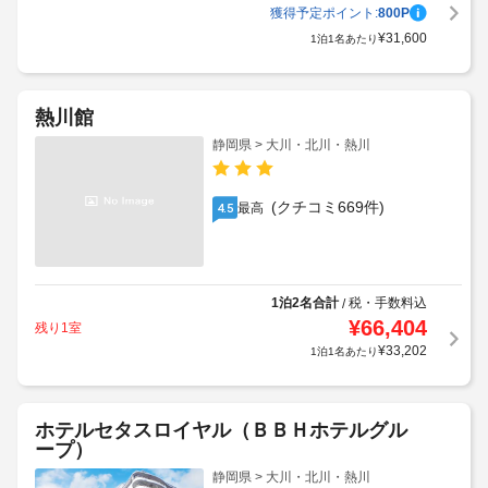
獲得予定ポイント:
800
P
¥
31,600
1泊1名あたり
熱川館
静岡県 > 大川・北川・熱川
(クチコミ669件)
最高
4.5
1泊2名合計
税・手数料込
/
¥
66,404
残り1室
¥
33,202
1泊1名あたり
ホテルセタスロイヤル（ＢＢＨホテルグル
ープ）
静岡県 > 大川・北川・熱川