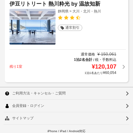
伊豆リトリート 熱川粋光 by 温故知新
静岡県 > 大川・北川・熱川
通常割引
¥
150,061
通常価格
1泊2名合計
税・手数料込
/
¥
120,107
残り1室
¥
60,054
1泊1名あたり