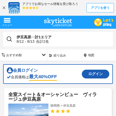
伊豆高原···計1エリア
8/12 - 8/13
合計
2
名
地図
絞り込み
会員ログイン
ログイン
最大
40
%OFF
会員価格は
全室スイート＆オーシャンビュー ヴィラ
ージュ伊豆高原
静岡県 > 伊豆高原