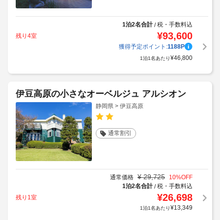
1泊2名合計
税・手数料込
/
¥
93,600
残り4室
獲得予定ポイント:
1188
P
¥
46,800
1泊1名あたり
伊豆高原の小さなオーベルジュ アルシオン
静岡県 > 伊豆高原
通常割引
¥
29,725
通常価格
10
%OFF
1泊2名合計
税・手数料込
/
¥
26,698
残り1室
¥
13,349
1泊1名あたり