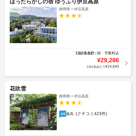
ほったらかしの宿 ゆうふり伊豆高原
静岡県 > 伊豆高原
1泊2名合計
税・手数料込
/
¥
29,286
¥
14,643
1泊1名あたり
花吹雪
静岡県 > 伊豆高原
(クチコミ423件)
最高
4.8