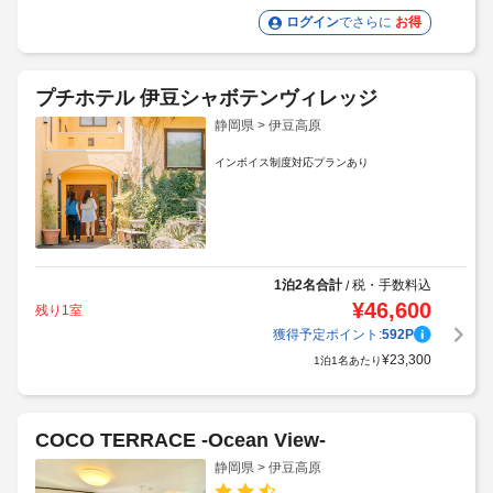
ログイン
でさらに
お得
プチホテル 伊豆シャボテンヴィレッジ
静岡県 > 伊豆高原
インボイス制度対応プランあり
1泊2名合計
税・手数料込
/
¥
46,600
残り1室
獲得予定ポイント:
592
P
¥
23,300
1泊1名あたり
COCO TERRACE -Ocean View-
静岡県 > 伊豆高原