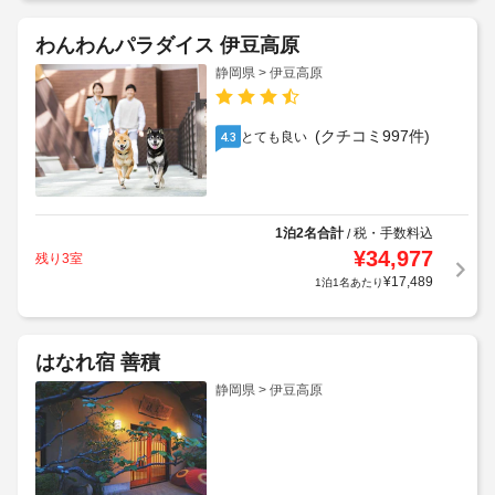
わんわんパラダイス 伊豆高原
静岡県 > 伊豆高原
(クチコミ997件)
とても良い
4.3
1泊2名合計
税・手数料込
/
¥
34,977
残り3室
¥
17,489
1泊1名あたり
はなれ宿 善積
静岡県 > 伊豆高原