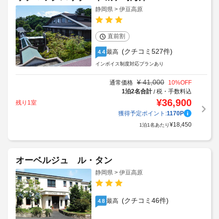
静岡県 > 伊豆高原
直前割
(クチコミ527件)
最高
4.4
インボイス制度対応プランあり
¥
41,000
通常価格
10
%OFF
1泊2名合計
税・手数料込
/
¥
36,900
残り1室
獲得予定ポイント:
1170
P
¥
18,450
1泊1名あたり
オーベルジュ ル・タン
静岡県 > 伊豆高原
(クチコミ46件)
最高
4.8