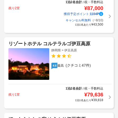
1泊2名合計
税・手数料込
/
¥
87,000
残り2室
獲得予定ポイント:
1104
P
キャンセル料無料
（~8/10)
¥
43,500
1泊1名あたり
リゾートホテル コルテラルゴ伊豆高原
静岡県 > 伊豆高原
(クチコミ47件)
最高
4.8
1泊2名合計
税・手数料込
/
¥
79,636
残り1室
¥
39,818
1泊1名あたり