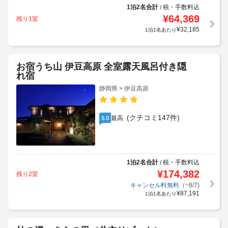
1泊2名合計
税・手数料込
/
¥
64,369
残り1室
¥
32,185
1泊1名あたり
お宿うち山 伊豆高原 全室露天風呂付き隠
れ宿
静岡県 > 伊豆高原
(クチコミ147件)
最高
5.0
1泊2名合計
税・手数料込
/
¥
174,382
残り2室
キャンセル料無料
（~8/7)
¥
87,191
1泊1名あたり