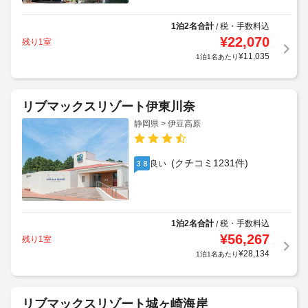
1泊2名合計
税・手数料込
/
¥
22,070
残り1室
¥
11,035
1泊1名あたり
リブマックスリゾート伊東川奈
静岡県 > 伊豆高原
(クチコミ1231件)
良い
3.8
1泊2名合計
税・手数料込
/
¥
56,267
残り1室
¥
28,134
1泊1名あたり
リブマックスリゾート城ヶ崎海岸