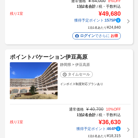
¥
54,000
通常価格
8
%OFF
1泊2名合計
税・手数料込
/
¥
49,680
残り1室
獲得予定ポイント:
1575
P
¥
24,840
1泊1名あたり
ログイン
でさらに
お得
ポイントバケーション伊豆高原
静岡県 > 伊豆高原
タイムセール
インボイス制度対応プランあり
¥
40,700
通常価格
10
%OFF
1泊2名合計
税・手数料込
/
¥
36,630
残り1室
獲得予定ポイント:
464
P
¥
18,315
1泊1名あたり