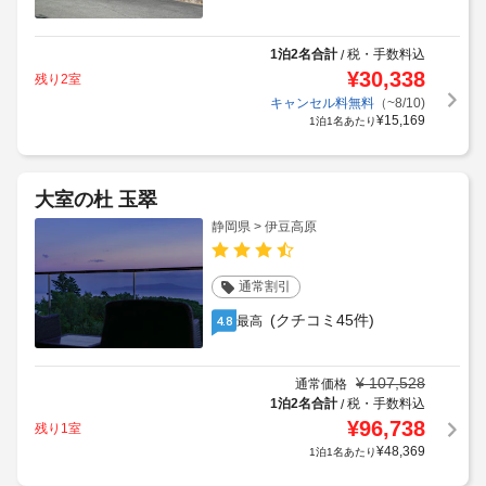
1泊2名合計
税・手数料込
/
¥
30,338
残り2室
キャンセル料無料
（~8/10)
¥
15,169
1泊1名あたり
大室の杜 玉翠
静岡県 > 伊豆高原
通常割引
(クチコミ45件)
最高
4.8
¥
107,528
通常価格
1泊2名合計
税・手数料込
/
¥
96,738
残り1室
¥
48,369
1泊1名あたり