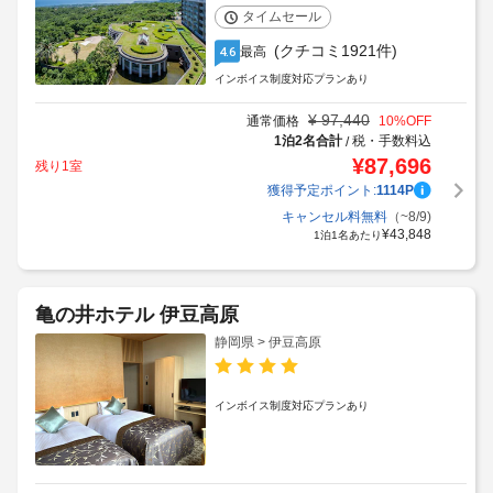
タイムセール
(クチコミ1921件)
最高
4.6
インボイス制度対応プランあり
¥
97,440
通常価格
10
%OFF
1泊2名合計
税・手数料込
/
¥
87,696
残り1室
獲得予定ポイント:
1114
P
キャンセル料無料
（~8/9)
¥
43,848
1泊1名あたり
亀の井ホテル 伊豆高原
静岡県 > 伊豆高原
インボイス制度対応プランあり