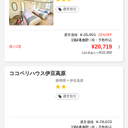
通常割引
¥
25,901
通常価格
20
%OFF
1泊2名合計
税・手数料込
/
¥
20,719
残り2室
¥
10,360
1泊1名あたり
ココペリハウス伊豆高原
静岡県 > 伊豆高原
通常割引
¥
79,070
通常価格
1泊2名合計
税・手数料込
/