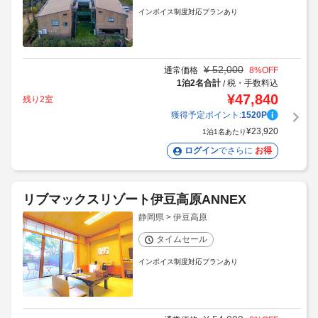
インボイス制度対応プランあり
¥
52,000
通常価格
8
%OFF
1泊2名合計
税・手数料込
/
¥
47,840
残り2室
獲得予定ポイント:
1520
P
¥
23,920
1泊1名あたり
ログイン
でさらに
お得
リブマックスリゾート伊豆高原ANNEX
静岡県 > 伊豆高原
タイムセール
インボイス制度対応プランあり