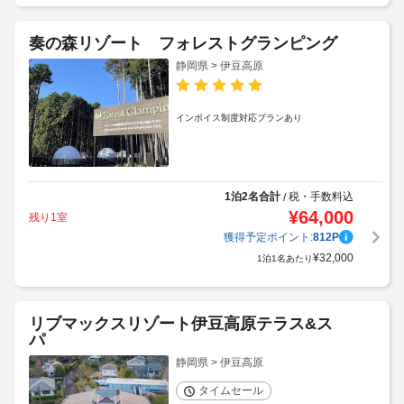
奏の森リゾート フォレストグランピング
静岡県 > 伊豆高原
インボイス制度対応プランあり
1泊2名合計
税・手数料込
/
¥
64,000
残り1室
獲得予定ポイント:
812
P
¥
32,000
1泊1名あたり
リブマックスリゾート伊豆高原テラス&ス
パ
静岡県 > 伊豆高原
タイムセール