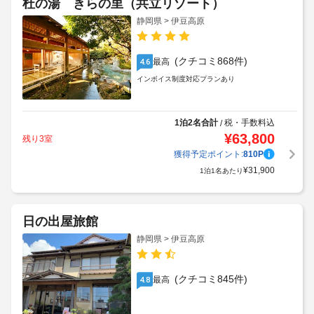
杜の湯 きらの里（共立リゾート）
静岡県 > 伊豆高原
(クチコミ868件)
最高
4.6
インボイス制度対応プランあり
1泊2名合計
税・手数料込
/
¥
63,800
残り3室
獲得予定ポイント:
810
P
¥
31,900
1泊1名あたり
日の出屋旅館
静岡県 > 伊豆高原
(クチコミ845件)
最高
4.8