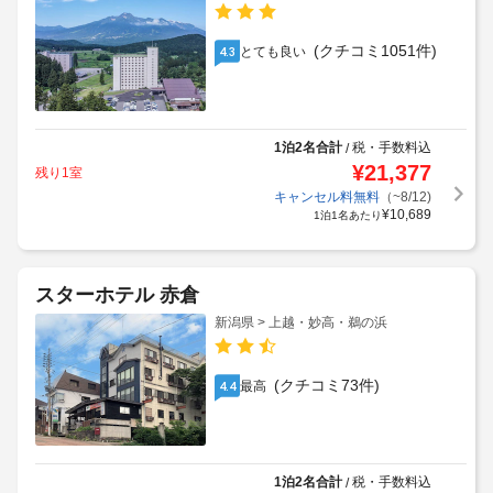
(クチコミ1051件)
とても良い
4.3
1泊2名合計
税・手数料込
/
¥
21,377
残り1室
キャンセル料無料
（~8/12)
¥
10,689
1泊1名あたり
スターホテル 赤倉
新潟県 > 上越・妙高・鵜の浜
(クチコミ73件)
最高
4.4
1泊2名合計
税・手数料込
/