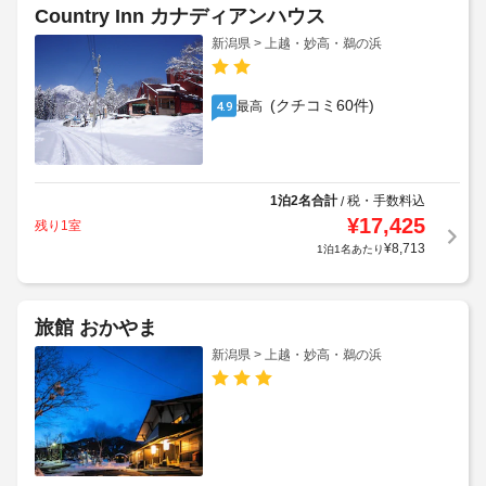
Country Inn カナディアンハウス
新潟県 > 上越・妙高・鵜の浜
(クチコミ60件)
最高
4.9
1泊2名合計
税・手数料込
/
¥
17,425
残り1室
¥
8,713
1泊1名あたり
旅館 おかやま
新潟県 > 上越・妙高・鵜の浜