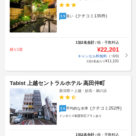
(クチコミ135件)
良い
3.9
1泊2名合計
税・手数料込
/
¥
22,201
残り1室
キャンセル料無料
（~8/9)
¥
11,101
1泊1名あたり
Tabist 上越セントラルホテル 高田仲町
新潟県 > 上越・妙高・鵜の浜
(クチコミ252件)
平均的な水準
3.6
インボイス制度対応プランあり
1泊2名合計
税・手数料込
/