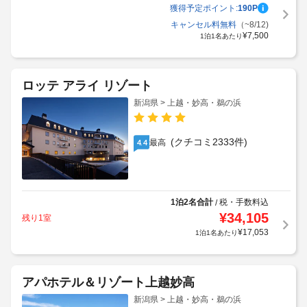
獲得予定ポイント:
190
P
キャンセル料無料
（~8/12)
¥
7,500
1泊1名あたり
ロッテ アライ リゾート
新潟県 > 上越・妙高・鵜の浜
(クチコミ2333件)
最高
4.4
1泊2名合計
税・手数料込
/
¥
34,105
残り1室
¥
17,053
1泊1名あたり
アパホテル＆リゾート上越妙高
新潟県 > 上越・妙高・鵜の浜