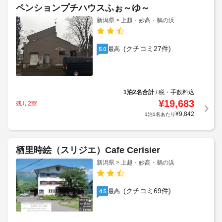
ペンションプチハウスふぉ～ゆ～
新潟県 > 上越・妙高・鵜の浜
(クチコミ27件)
最高
5.0
1泊2名合計
税・手数料込
/
¥
19,683
残り2室
¥
9,842
1泊1名あたり
栖里時絵（スリジエ）Cafe Cerisier
新潟県 > 上越・妙高・鵜の浜
(クチコミ69件)
最高
4.5