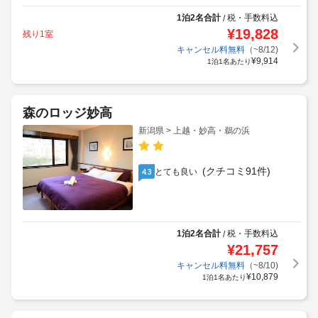
1泊2名合計
税・手数料込
/
¥
19,828
残り1室
キャンセル料無料
（~8/12)
¥
9,914
1泊1名あたり
森のロッジ妙高
新潟県 > 上越・妙高・鵜の浜
(クチコミ91件)
とても良い
4.3
1泊2名合計
税・手数料込
/
¥
21,757
キャンセル料無料
（~8/10)
¥
10,879
1泊1名あたり