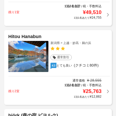
1泊2名合計
税・手数料込
/
¥
49,510
残り1室
¥
24,755
1泊1名あたり
Hitou Hanabun
新潟県 > 上越・妙高・鵜の浜
通常割引
(クチコミ80件)
とても良い
4.3
¥
28,555
通常価格
1泊2名合計
税・手数料込
/
¥
25,763
残り2室
¥
12,882
1泊1名あたり
björk (森の宿 ビヨルク)