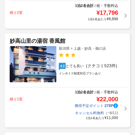
1泊2名合計
税・手数料込
/
¥
17,796
残り2室
¥
8,898
1泊1名あたり
妙高山里の湯宿 香風館
新潟県 > 上越・妙高・鵜の浜
(クチコミ523件)
とても良い
4.2
インボイス制度対応プランあり
1泊2名合計
税・手数料込
/
¥
22,000
残り1室
獲得予定ポイント:
278
P
キャンセル料無料
（~8/11)
¥
11,000
1泊1名あたり