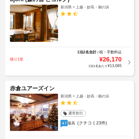
新潟県 > 上越・妙高・鵜の浜
1泊2名合計
税・手数料込
/
¥
26,170
残り1室
¥
13,085
1泊1名あたり
赤倉ユアーズイン
新潟県 > 上越・妙高・鵜の浜
通常割引
(クチコミ23件)
最高
4.7