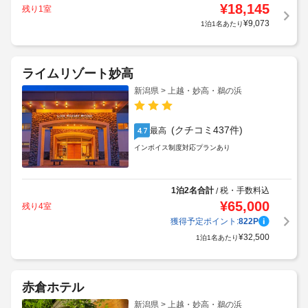
¥
18,145
残り1室
¥
9,073
1泊1名あたり
ライムリゾート妙高
新潟県 > 上越・妙高・鵜の浜
(クチコミ437件)
最高
4.7
インボイス制度対応プランあり
1泊2名合計
税・手数料込
/
¥
65,000
残り4室
獲得予定ポイント:
822
P
¥
32,500
1泊1名あたり
赤倉ホテル
新潟県 > 上越・妙高・鵜の浜