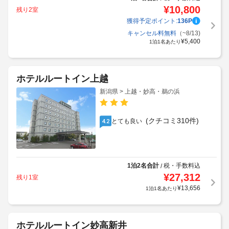
¥
10,800
残り2室
獲得予定ポイント:
136
P
キャンセル料無料
（~8/13)
¥
5,400
1泊1名あたり
ホテルルートイン上越
新潟県 > 上越・妙高・鵜の浜
(クチコミ310件)
とても良い
4.2
1泊2名合計
税・手数料込
/
¥
27,312
残り1室
¥
13,656
1泊1名あたり
ホテルルートイン妙高新井