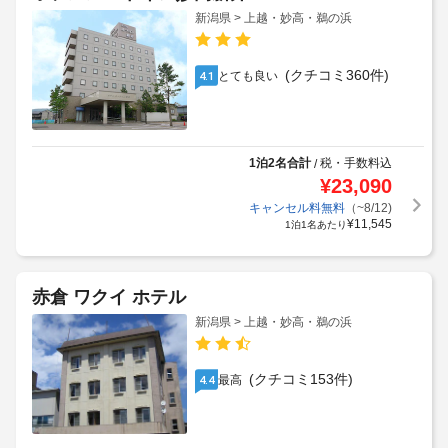
新潟県 > 上越・妙高・鵜の浜
(クチコミ360件)
とても良い
4.1
1泊2名合計
税・手数料込
/
¥
23,090
キャンセル料無料
（~8/12)
¥
11,545
1泊1名あたり
赤倉 ワクイ ホテル
新潟県 > 上越・妙高・鵜の浜
(クチコミ153件)
最高
4.4