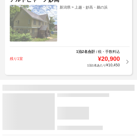
新潟県 > 上越・妙高・鵜の浜
1泊2名合計
税・手数料込
/
¥
20,900
残り1室
獲得予定ポイント:
264
P
¥
10,450
1泊1名あたり
斑尾バカンスビレッジ
新潟県 > 上越・妙高・鵜の浜
通常割引