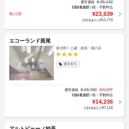
¥
26,142
通常価格
1泊2名合計
税・手数料込
/
¥
23,539
残り2室
¥
11,770
1泊1名あたり
エコーランド斑尾
新潟県 > 上越・妙高・鵜の浜
通常割引
¥
23,760
通常価格
40
%OFF
1泊2名合計
税・手数料込
/
¥
14,236
¥
7,118
1泊1名あたり
アルトピャーノ妙高