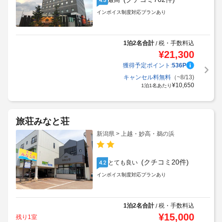
最高
インボイス制度対応プランあり
1泊2名合計
税・手数料込
/
¥
21,300
獲得予定ポイント:
536
P
キャンセル料無料
（~8/13)
¥
10,650
1泊1名あたり
旅荘みなと荘
新潟県 > 上越・妙高・鵜の浜
(クチコミ20件)
とても良い
4.2
インボイス制度対応プランあり
1泊2名合計
税・手数料込
/
¥
15,000
残り1室