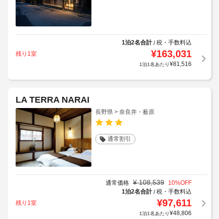
1泊2名合計
税・手数料込
/
¥
163,031
残り1室
¥
81,516
1泊1名あたり
LA TERRA NARAI
長野県 > 奈良井・薮原
通常割引
¥
108,539
通常価格
10
%OFF
1泊2名合計
税・手数料込
/
¥
97,611
残り1室
¥
48,806
1泊1名あたり