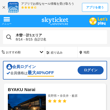
木曽···計1エリア
8/14 - 8/15
合計
2
名
地図
絞り込み
会員ログイン
ログイン
最大
40
%OFF
会員価格は
BYAKU Narai
長野県 > 奈良井・薮原