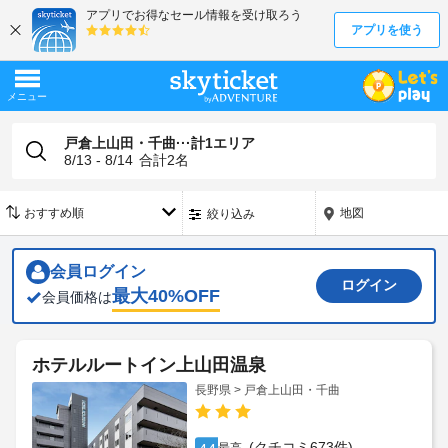
戸倉上山田・千曲···計1エリア
8/13 - 8/14
合計
2
名
地図
絞り込み
会員ログイン
ログイン
最大
40
%OFF
会員価格は
ホテルルートイン上山田温泉
長野県 > 戸倉上山田・千曲
(クチコミ673件)
4.4