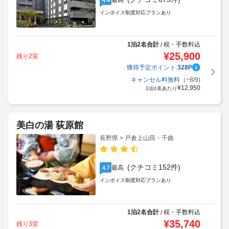
最高
インボイス制度対応プランあり
1泊2名合計
税・手数料込
/
¥
25,900
残り2室
獲得予定ポイント:
328
P
キャンセル料無料
（~8/9)
¥
12,950
1泊1名あたり
美白の湯 荻原館
長野県 > 戸倉上山田・千曲
(クチコミ152件)
最高
4.7
インボイス制度対応プランあり
1泊2名合計
税・手数料込
/
¥
35,740
残り3室