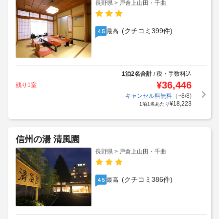
長野県 > 戸倉上山田・千曲
(クチコミ399件)
最高
4.5
1泊2名合計
税・手数料込
/
¥
36,446
残り1室
キャンセル料無料
（~8/8)
¥
18,223
1泊1名あたり
信州の湯 清風園
長野県 > 戸倉上山田・千曲
(クチコミ386件)
最高
4.5