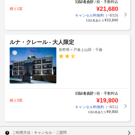
1泊2名合計
税・手数料込
/
¥
21,680
残り1室
キャンセル料無料
（~8/10)
¥
10,840
1泊1名あたり
ルナ・クレール - 大人限定
長野県 > 戸倉上山田・千曲
1泊2名合計
税・手数料込
/
¥
19,800
残り3室
キャンセル料無料
（~8/11)
¥
9,900
1泊1名あたり