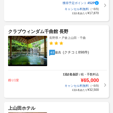
獲得予定ポイント:
452
P
キャンセル料無料
（~8/9)
¥
17,870
1泊1名あたり
クラブウィンダム千曲館 長野
長野県 > 戸倉上山田・千曲
(クチコミ898件)
最高
4.5
1泊2名合計
税・手数料込
/
¥
65,000
残り1室
キャンセル料無料
（~8/9)
¥
32,500
1泊1名あたり
上山田ホテル