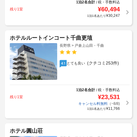
1泊2名合計
税・手数料込
/
¥
60,494
残り1室
¥
30,247
1泊1名あたり
ホテルルートインコート千曲更埴
長野県 > 戸倉上山田・千曲
(クチコミ253件)
とても良い
4.1
1泊2名合計
税・手数料込
/
¥
23,531
残り1室
キャンセル料無料
（~8/8)
¥
11,766
1泊1名あたり
ホテル圓山荘