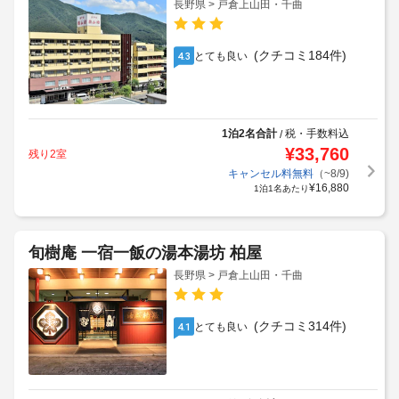
長野県 > 戸倉上山田・千曲
(クチコミ184件)
とても良い
4.3
1泊2名合計
税・手数料込
/
¥
33,760
残り2室
キャンセル料無料
（~8/9)
¥
16,880
1泊1名あたり
旬樹庵 一宿一飯の湯本湯坊 柏屋
長野県 > 戸倉上山田・千曲
(クチコミ314件)
とても良い
4.1