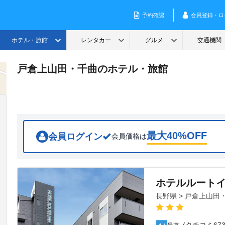
戸倉上山田・千曲のホテル・旅館
最大
40
%OFF
会員ログイン
会員価格は
ホテルルート
長野県 > 戸倉上山田