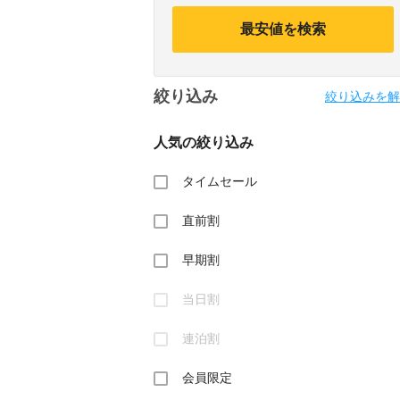
calendar
calendar
and
and
最安値を検索
select
select
a
a
date.
date.
Press
Press
絞り込み
the
the
絞り込みを解
question
question
mark
mark
人気の絞り込み
key
key
to
to
get
get
タイムセール
the
the
keyboard
keyboard
直前割
shortcuts
shortcuts
for
for
changing
changing
早期割
dates.
dates.
当日割
連泊割
会員限定