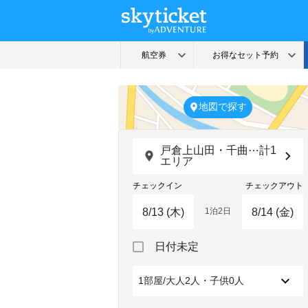
地図で探す
戸倉上山田・千曲⋯計1
エリア
チェックイン
チェックアウト
1泊2日
Navigate
Navigate
日付未定
forward
backward
to
to
interact
interact
1部屋/大人2人・子供0人
with
with
the
the