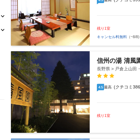
最高
残り1室
キャンセル料無料
（~8/8)
信州の湯 清風
長野県 > 戸倉上山田
(クチコミ386
最高
4.5
残り1室