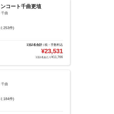
インコート千曲更埴
・千曲
ミ253件)
1泊2名合計
税・手数料込
/
¥
23,531
¥
11,766
1泊1名あたり
・千曲
ミ184件)