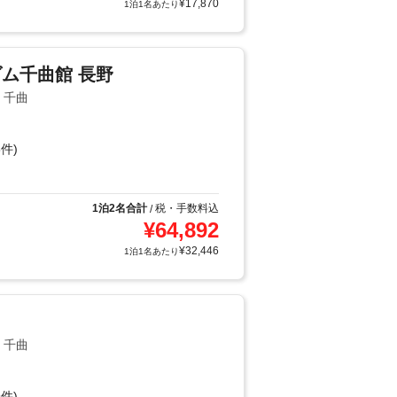
¥
17,870
1泊1名あたり
ム千曲館 長野
・千曲
件)
1泊2名合計
税・手数料込
/
¥
64,892
¥
32,446
1泊1名あたり
・千曲
件)