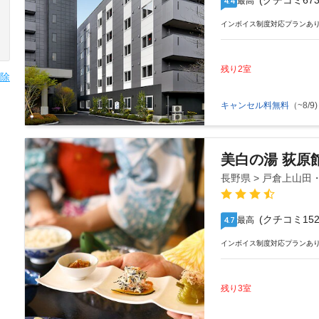
(クチコミ673
最高
4.4
インボイス制度対応プランあ
残り2室
除
キャンセル料無料
（~8/9)
美白の湯 荻原
長野県 > 戸倉上山田
(クチコミ152
最高
4.7
インボイス制度対応プランあ
残り3室