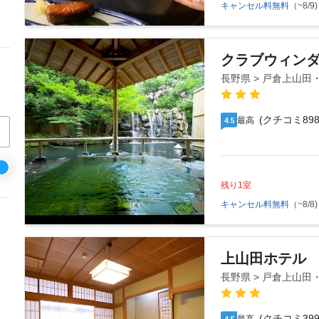
キャンセル料無料
（~8/9)
クラブウィンダ
長野県 > 戸倉上山田
(クチコミ898
最高
4.5
残り1室
キャンセル料無料
（~8/8)
上山田ホテル
長野県 > 戸倉上山田
(クチコミ399
4.5