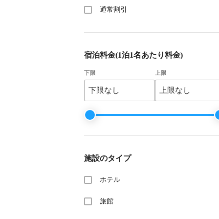
通常割引
宿泊料金
(1泊1名あたり料金)
下限
上限
施設のタイプ
ホテル
旅館