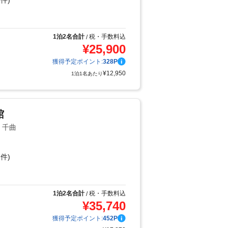
件)
り
1泊2名合計
税・手数料込
/
¥
25,900
獲得予定ポイント:
328
P
¥
12,950
1泊1名あたり
館
・千曲
件)
り
1泊2名合計
税・手数料込
/
¥
35,740
獲得予定ポイント:
452
P