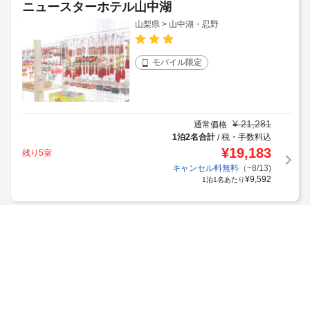
ニュースターホテル山中湖
山梨県 > 山中湖・忍野
モバイル限定
¥
21,281
通常価格
1泊2名合計
税・手数料込
/
¥
19,183
残り5室
キャンセル料無料
（~8/13)
¥
9,592
1泊1名あたり
富士山の見える全室個室サウナ付旅館 し
ずく
山梨県 > 山中湖・忍野
通常割引