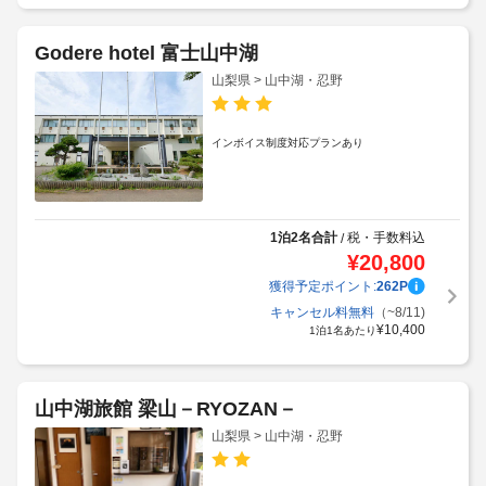
Godere hotel 富士山中湖
山梨県 > 山中湖・忍野
インボイス制度対応プランあり
1泊2名合計
税・手数料込
/
¥
20,800
獲得予定ポイント:
262
P
キャンセル料無料
（~8/11)
¥
10,400
1泊1名あたり
山中湖旅館 梁山－RYOZAN－
山梨県 > 山中湖・忍野