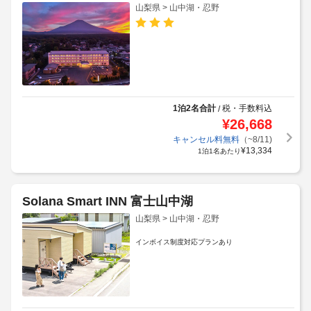
山梨県 > 山中湖・忍野
1泊2名合計
税・手数料込
/
¥
26,668
キャンセル料無料
（~8/11)
¥
13,334
1泊1名あたり
Solana Smart INN 富士山中湖
山梨県 > 山中湖・忍野
インボイス制度対応プランあり