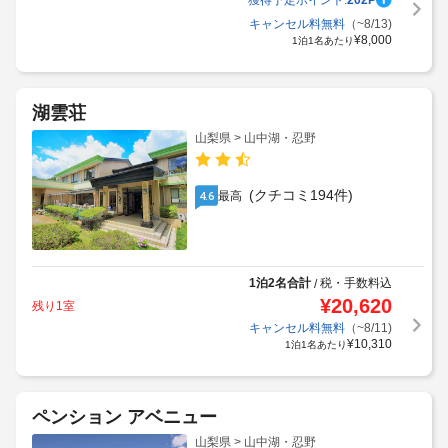
獲得予定ポイント:
202
P
キャンセル料無料
（~8/13)
¥
8,000
1泊1名あたり
湖雲荘
山梨県 > 山中湖・忍野
(クチコミ194件)
最高
4.6
1泊2名合計
税・手数料込
/
¥
20,620
残り1室
キャンセル料無料
（~8/11)
¥
10,310
1泊1名あたり
ペンション アベニュー
山梨県 > 山中湖・忍野