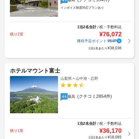
最高
インボイス制度対応プランあり
1泊2名合計
税・手数料込
/
¥
76,072
残り2室
獲得予定ポイント:
964
P
¥
38,036
1泊1名あたり
ホテルマウント富士
山梨県 > 山中湖・忍野
(クチコミ2854件)
最高
4.6
1泊2名合計
税・手数料込
/
¥
36,170
残り1室
¥
18,085
1泊1名あたり