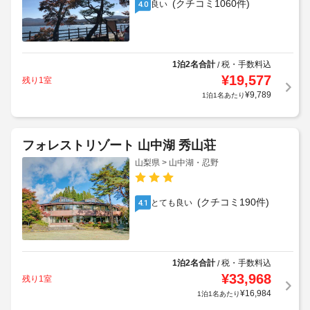
(クチコミ1060件)
良い
4.0
1泊2名合計
税・手数料込
/
¥
19,577
残り1室
¥
9,789
1泊1名あたり
フォレストリゾート 山中湖 秀山荘
山梨県 > 山中湖・忍野
(クチコミ190件)
とても良い
4.1
1泊2名合計
税・手数料込
/
¥
33,968
残り1室
¥
16,984
1泊1名あたり