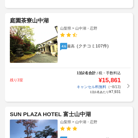
庭園茶寮山中湖
山梨県 > 山中湖・忍野
(クチコミ107件)
最高
4.6
1泊2名合計
税・手数料込
/
¥
15,861
残り3室
キャンセル料無料
（~8/13)
¥
7,931
1泊1名あたり
SUN PLAZA HOTEL 富士山中湖
山梨県 > 山中湖・忍野