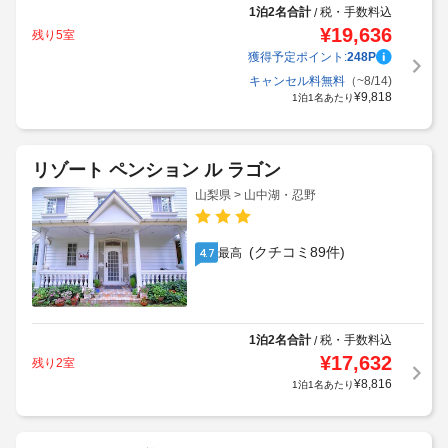
1泊2名合計
税・手数料込
/
¥
19,636
残り5室
獲得予定ポイント:
248
P
キャンセル料無料
（~8/14)
¥
9,818
1泊1名あたり
リゾート ペンション ル ラゴン
山梨県 > 山中湖・忍野
(クチコミ89件)
最高
4.7
1泊2名合計
税・手数料込
/
¥
17,632
残り2室
¥
8,816
1泊1名あたり