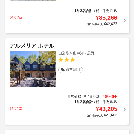
1泊2名合計
税・手数料込
/
¥
85,266
残り2室
¥
42,633
1泊1名あたり
アルメリア ホテル
山梨県 > 山中湖・忍野
通常割引
¥
48,006
通常価格
10
%OFF
1泊2名合計
税・手数料込
/
¥
43,205
残り1室
¥
21,603
1泊1名あたり