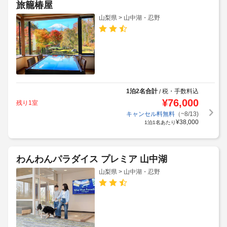
旅籠椿屋
山梨県 > 山中湖・忍野
1泊2名合計
税・手数料込
/
¥
76,000
残り1室
キャンセル料無料
（~8/13)
¥
38,000
1泊1名あたり
わんわんパラダイス プレミア 山中湖
山梨県 > 山中湖・忍野