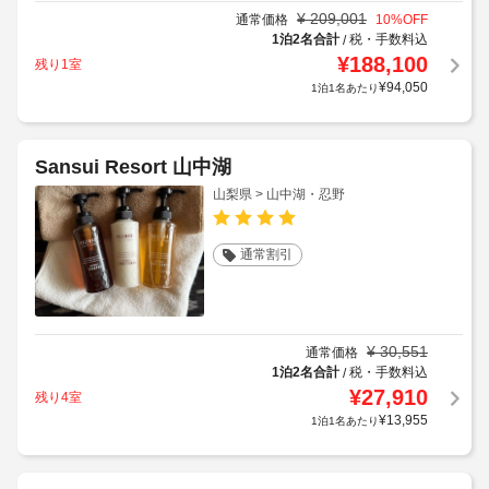
¥
209,001
通常価格
10
%OFF
1泊2名合計
税・手数料込
/
¥
188,100
残り1室
¥
94,050
1泊1名あたり
Sansui Resort 山中湖
山梨県 > 山中湖・忍野
通常割引
¥
30,551
通常価格
1泊2名合計
税・手数料込
/
¥
27,910
残り4室
¥
13,955
1泊1名あたり