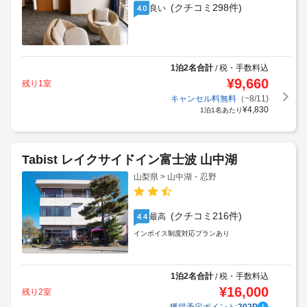
(クチコミ298件)
良い
4.0
1泊2名合計
税・手数料込
/
¥
9,660
残り1室
キャンセル料無料
（~8/11)
¥
4,830
1泊1名あたり
Tabist レイクサイドイン富士波 山中湖
山梨県 > 山中湖・忍野
(クチコミ216件)
最高
4.4
インボイス制度対応プランあり
1泊2名合計
税・手数料込
/
¥
16,000
残り2室