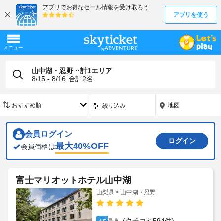
山中湖・忍野···計1エリア
8/15 - 8/16
合計
2
名
地図
絞り込み
会員ログイン
ログイン
最大
40
%OFF
会員価格は
富士マリオットホテル山中湖
山梨県 > 山中湖・忍野
(クチコミ594件)
4.5