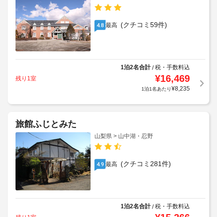
(クチコミ59件)
最高
4.8
1泊2名合計
税・手数料込
/
¥
16,469
残り1室
¥
8,235
1泊1名あたり
旅館ふじとみた
山梨県 > 山中湖・忍野
(クチコミ281件)
最高
4.9
1泊2名合計
税・手数料込
/