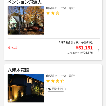
ペンション飛遊人
山梨県 > 山中湖・忍野
1泊2名合計
税・手数料込
/
¥
51,151
残り1室
¥
25,576
1泊1名あたり
八海木花館
山梨県 > 山中湖・忍野
通常割引