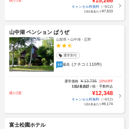
¥
15,266
残り1室
キャンセル料無料
（~8/12)
¥
7,633
1泊1名あたり
山中湖 ペンション ぱうぜ
山梨県 > 山中湖・忍野
通常割引
(クチコミ110件)
最高
4.8
¥
13,736
通常価格
10
%OFF
1泊2名合計
税・手数料込
/
¥
12,348
残り2室
キャンセル料無料
（~8/12)
¥
6,174
1泊1名あたり
富士松園ホテル