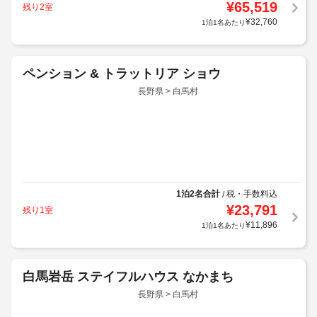
¥
65,519
残り2室
¥
32,760
1泊1名あたり
ペンション & トラットリア ショウ
長野県 > 白馬村
(クチコミ70件)
最高
4.9
1泊2名合計
税・手数料込
/
¥
23,791
残り1室
¥
11,896
1泊1名あたり
白馬岩岳 ステイフルハウス なかまち
長野県 > 白馬村