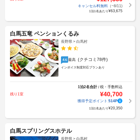
キャンセル料無料
（~8/11)
¥
63,675
1泊1名あたり
白馬五竜 ペンションくるみ
長野県 > 白馬村
(クチコミ78件)
最高
4.6
インボイス制度対応プランあり
1泊2名合計
税・手数料込
/
¥
40,700
残り1室
獲得予定ポイント:
514
P
¥
20,350
1泊1名あたり
白馬スプリングスホテル
長野県 > 白馬村