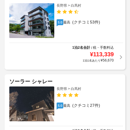
長野県 > 白馬村
(クチコミ53件)
最高
5.0
1泊2名合計
税・手数料込
/
¥
113,339
¥
56,670
1泊1名あたり
ソーラー シャレー
長野県 > 白馬村
(クチコミ27件)
最高
5.0