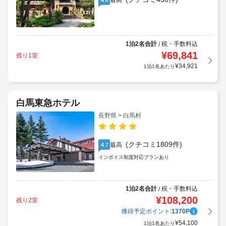
最高
1泊2名合計
税・手数料込
/
¥
69,841
残り1室
¥
34,921
1泊1名あたり
白馬東急ホテル
長野県 > 白馬村
(クチコミ1809件)
最高
4.7
インボイス制度対応プランあり
1泊2名合計
税・手数料込
/
¥
108,200
残り2室
獲得予定ポイント:
1370
P
¥
54,100
1泊1名あたり