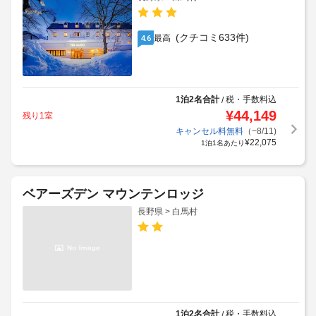
(クチコミ633件)
最高
4.6
1泊2名合計
税・手数料込
/
¥
44,149
残り1室
キャンセル料無料
（~8/11)
¥
22,075
1泊1名あたり
ベアーズデン マウンテンロッジ
長野県 > 白馬村
1泊2名合計
税・手数料込
/