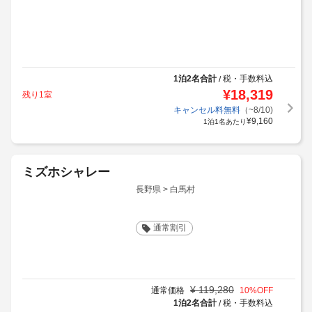
(クチコミ60件)
最高
4.4
1泊2名合計
税・手数料込
/
¥
18,319
残り1室
キャンセル料無料
（~8/10)
¥
9,160
1泊1名あたり
ミズホシャレー
長野県 > 白馬村
通常割引
(クチコミ56件)
最高
4.6
¥
119,280
通常価格
10
%OFF
1泊2名合計
税・手数料込
/