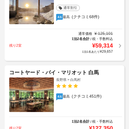
通常割引
(クチコミ68件)
最高
4.6
¥
125,101
通常価格
1泊2名合計
税・手数料込
/
¥
59,314
残り2室
¥
29,657
1泊1名あたり
コートヤード・バイ・マリオット 白馬
長野県 > 白馬村
(クチコミ451件)
最高
4.6
1泊2名合計
税・手数料込
/
¥
127,350
残り2室