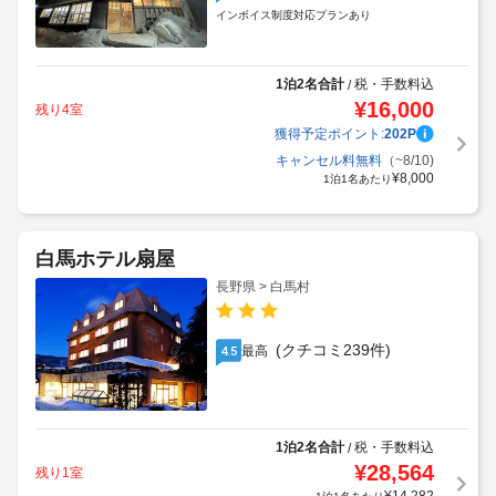
インボイス制度対応プランあり
1泊2名合計
税・手数料込
/
¥
16,000
残り4室
獲得予定ポイント:
202
P
キャンセル料無料
（~8/10)
¥
8,000
1泊1名あたり
白馬ホテル扇屋
長野県 > 白馬村
(クチコミ239件)
最高
4.5
1泊2名合計
税・手数料込
/
¥
28,564
残り1室