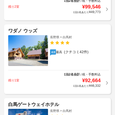
1泊2名合計
税・手数料込
/
¥
99,546
残り2室
¥
49,773
1泊1名あたり
ワダノ ウッズ
長野県 > 白馬村
(クチコミ42件)
最高
4.8
1泊2名合計
税・手数料込
/
¥
92,664
残り1室
¥
46,332
1泊1名あたり
白馬ゲートウェイホテル
長野県 > 白馬村