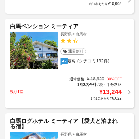
¥
10,905
1泊1名あたり
白馬ペンション ミーティア
長野県 > 白馬村
通常割引
(クチコミ132件)
最高
4.7
¥
18,920
通常価格
30
%OFF
1泊2名合計
税・手数料込
/
¥
13,244
残り1室
¥
6,622
1泊1名あたり
白馬ログホテル ミーティア【愛犬と泊まれ
る宿】
長野県 > 白馬村