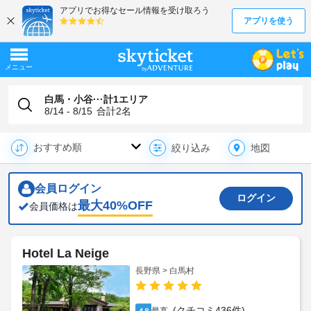
白馬・小谷···計1エリア
8/14 - 8/15
合計
2
名
地図
絞り込み
会員ログイン
ログイン
最大
40
%OFF
会員価格は
Hotel La Neige
長野県 > 白馬村
(クチコミ436件)
4.8