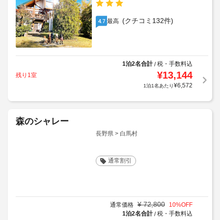
(クチコミ132件)
最高
4.7
1泊2名合計
税・手数料込
/
¥
13,144
残り1室
¥
6,572
1泊1名あたり
森のシャレー
長野県 > 白馬村
通常割引
¥
72,800
通常価格
10
%OFF
1泊2名合計
税・手数料込
/