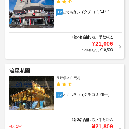
(クチコミ64件)
とても良い
4.2
1泊2名合計
税・手数料込
/
¥
21,006
¥
10,503
1泊1名あたり
流星花園
長野県 > 白馬村
(クチコミ28件)
とても良い
4.2
1泊2名合計
税・手数料込
/
¥
21,809
残り1室