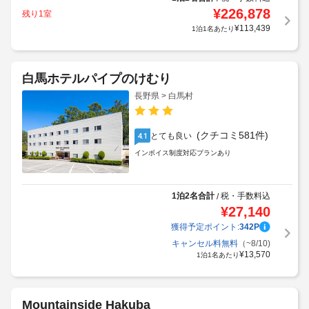
¥
226,878
残り1室
¥
113,439
1泊1名あたり
白馬ホテルパイプのけむり
長野県 > 白馬村
(クチコミ581件)
とても良い
4.1
インボイス制度対応プランあり
1泊2名合計
税・手数料込
/
¥
27,140
獲得予定ポイント:
342
P
キャンセル料無料
（~8/10)
¥
13,570
1泊1名あたり
Mountainside Hakuba