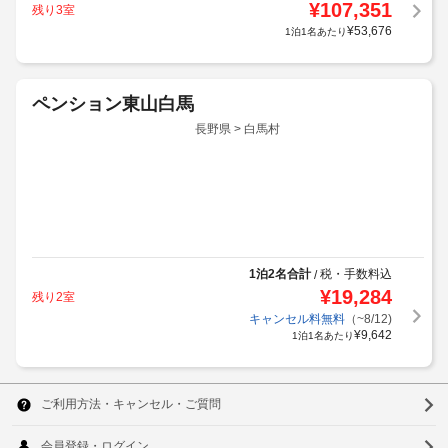
¥
107,351
残り3室
¥
53,676
1泊1名あたり
ペンション東山白馬
長野県 > 白馬村
1泊2名合計
税・手数料込
/
¥
19,284
残り2室
キャンセル料無料
（~8/12)
¥
9,642
1泊1名あたり