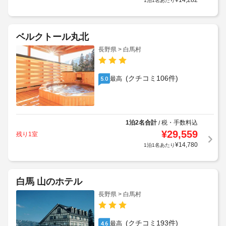
¥
14,282
1泊1名あたり
ベルクトール丸北
長野県 > 白馬村
(クチコミ106件)
最高
5.0
1泊2名合計
税・手数料込
/
¥
29,559
残り1室
¥
14,780
1泊1名あたり
白馬 山のホテル
長野県 > 白馬村
(クチコミ193件)
最高
4.6