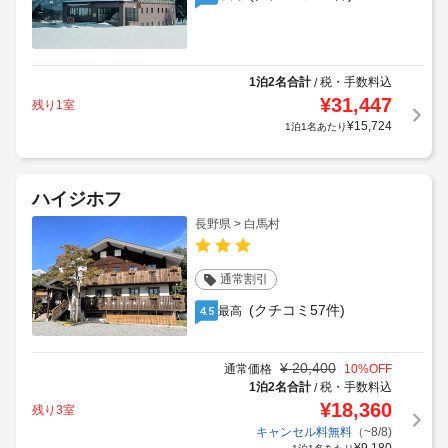
1泊2名合計
税・手数料込
/
¥
31,447
残り1室
¥
15,724
1泊1名あたり
ハイジホフ
長野県 > 白馬村
通常割引
(クチコミ57件)
最高
4.5
¥
20,400
通常価格
10
%OFF
1泊2名合計
税・手数料込
/
¥
18,360
残り3室
キャンセル料無料
（~8/8)