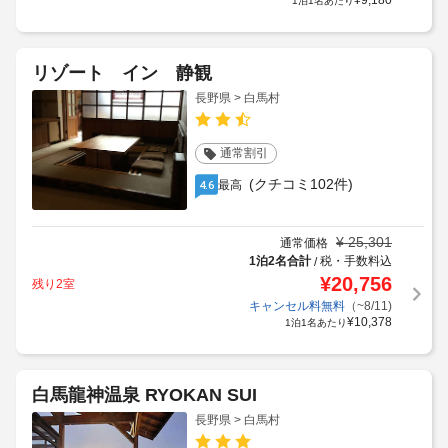
¥
9,180
1泊1名あたり
リゾート イン 静観
長野県 > 白馬村
通常割引
(クチコミ102件)
最高
4.6
¥
25,301
通常価格
1泊2名合計
税・手数料込
/
¥
20,756
残り2室
キャンセル料無料
（~8/11)
¥
10,378
1泊1名あたり
白馬龍神温泉 RYOKAN SUI
長野県 > 白馬村