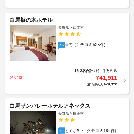
白馬樅の木ホテル
長野県 > 白馬村
(クチコミ525件)
最高
4.5
1泊2名合計
税・手数料込
/
¥
41,911
残り1室
¥
20,956
1泊1名あたり
白馬サンバレーホテルアネックス
長野県 > 白馬村
(クチコミ196件)
とても良い
4.1