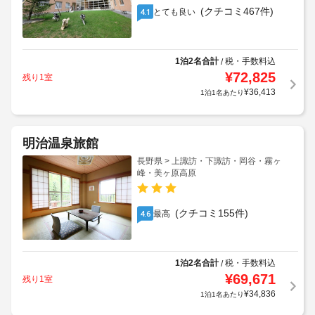
(クチコミ467件)
とても良い
4.1
1泊2名合計
税・手数料込
/
¥
72,825
残り1室
¥
36,413
1泊1名あたり
明治温泉旅館
長野県 > 上諏訪・下諏訪・岡谷・霧ヶ
峰・美ヶ原高原
(クチコミ155件)
最高
4.6
1泊2名合計
税・手数料込
/
¥
69,671
残り1室
¥
34,836
1泊1名あたり