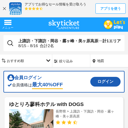
上諏訪・下諏訪・岡谷・霧ヶ峰・美ヶ原高原···計1エリア
8/15 - 8/16
合計
2
名
地図
絞り込み
会員ログイン
ログイン
最大
40
%OFF
会員価格は
ゆとりろ蓼科ホテル with DOGS
長野県 > 上諏訪・下諏訪・岡谷・霧ヶ
峰・美ヶ原高原