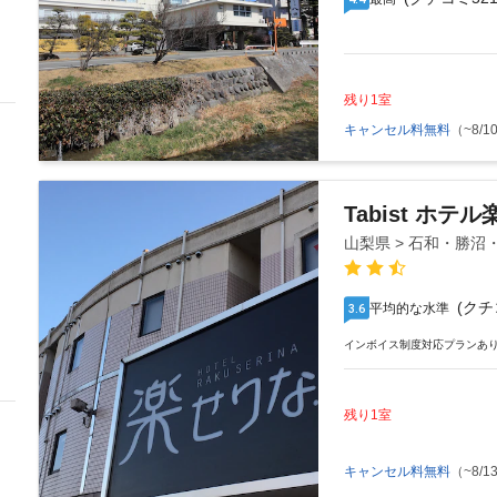
残り1室
キャンセル料無料
（~8/10
Tabist ホテ
山梨県 > 石和・勝沼
(クチ
平均的な水準
3.6
インボイス制度対応プランあ
残り1室
キャンセル料無料
（~8/13