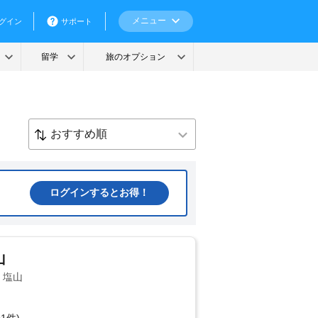
ログインするとお得！
山
・塩山