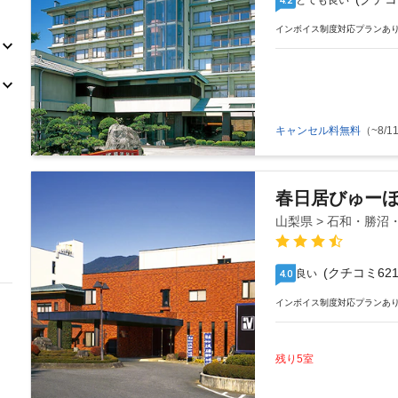
とても良い
インボイス制度対応プランあ
キャンセル料無料
（~8/11
春日居びゅー
山梨県 > 石和・勝沼
(クチコミ621
良い
4.0
インボイス制度対応プランあ
残り5室