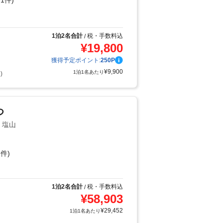
1件)
り
1泊2名合計
税・手数料込
/
¥
19,800
獲得予定ポイント:
250
P
¥
9,900
1泊1名あたり
)
つ
・塩山
件)
1泊2名合計
税・手数料込
/
¥
58,903
¥
29,452
1泊1名あたり