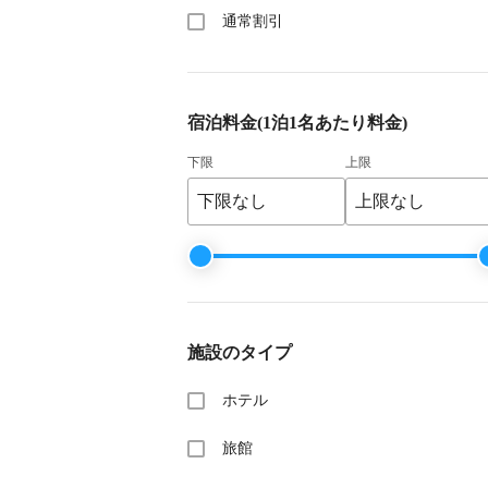
通常割引
宿泊料金
(1泊1名あたり料金)
下限
上限
施設のタイプ
ホテル
旅館