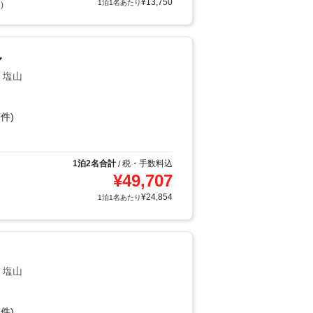
¥
13,750
1泊1名あたり
)
ル
・塩山
件)
1泊2名合計
税・手数料込
/
¥
49,707
¥
24,854
1泊1名あたり
・塩山
件)