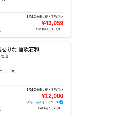
1泊2名合計
税・手数料込
/
¥
43,959
¥
21,980
1泊1名あたり
)
ル楽せりな 笛吹石和
・塩山
コミ35件)
り
1泊2名合計
税・手数料込
/
¥
12,000
獲得予定ポイント:
152
P
¥
6,000
1泊1名あたり
)