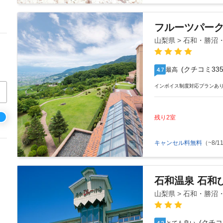
フルーツパー
山梨県 > 石和・勝沼
(クチコミ335
最高
4.7
インボイス制度対応プランあ
残り2室
キャンセル料無料
（~8/11
石和温泉 石和
山梨県 > 石和・勝沼
(クチコ
4.2