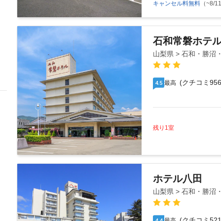
キャンセル料無料
（~8/11
石和常磐ホテ
山梨県 > 石和・勝沼
(クチコミ956
最高
4.5
残り1室
ホテル八田
山梨県 > 石和・勝沼
(クチコミ521
最高
4.4