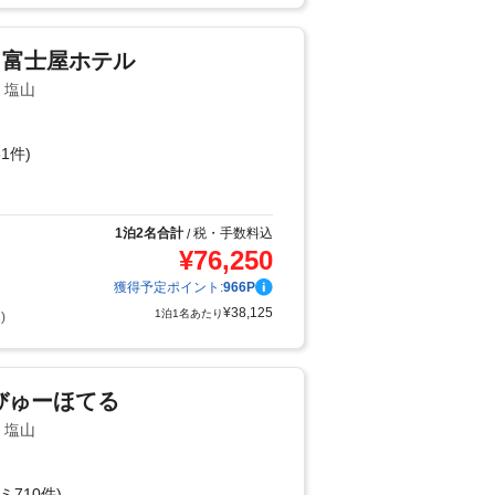
ク富士屋ホテル
・塩山
1件)
り
1泊2名合計
税・手数料込
/
¥
76,250
獲得予定ポイント:
966
P
¥
38,125
1泊1名あたり
)
びゅーほてる
・塩山
ミ710件)