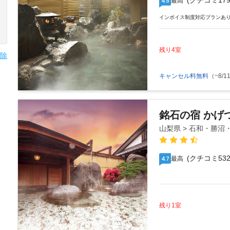
(クチコミ179
最高
4.5
インボイス制度対応プランあ
残り4室
除
キャンセル料無料
（~8/11
銘石の宿 かげ
山梨県 > 石和・勝沼
(クチコミ532
最高
4.7
残り1室