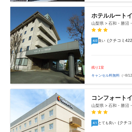
ホテルルート
山梨県 > 石和・勝沼
(クチコミ422
良い
4.0
残り1室
キャンセル料無料
（~8/12
コンフォート
山梨県 > 石和・勝沼
(クチコ
とても良い
4.1