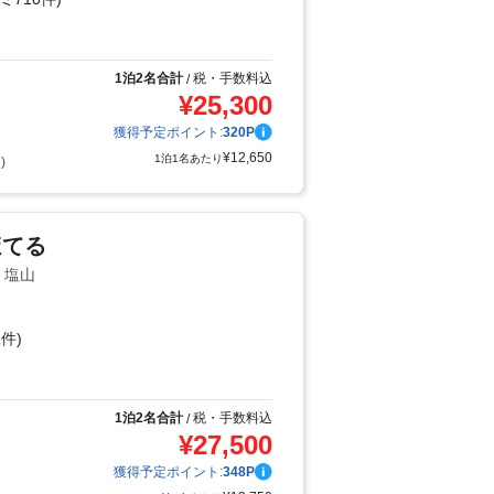
り
1泊2名合計
税・手数料込
/
¥
25,300
獲得予定ポイント:
320
P
¥
12,650
1泊1名あたり
)
ほてる
・塩山
件)
り
1泊2名合計
税・手数料込
/
¥
27,500
獲得予定ポイント:
348
P