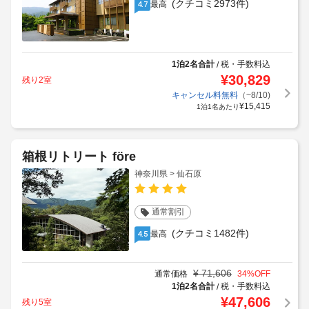
(クチコミ2973件)
最高
4.7
1泊2名合計
税・手数料込
/
¥
30,829
残り2室
キャンセル料無料
（~8/10)
¥
15,415
1泊1名あたり
箱根リトリート före
神奈川県 > 仙石原
通常割引
(クチコミ1482件)
最高
4.5
¥
71,606
通常価格
34
%OFF
1泊2名合計
税・手数料込
/
¥
47,606
残り5室