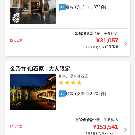
(クチコミ373件)
最高
4.5
1泊2名合計
税・手数料込
/
¥
31,057
残り1室
¥
15,529
1泊1名あたり
金乃竹 仙石原 - 大人限定
神奈川県 > 仙石原
(クチコミ205件)
最高
4.7
1泊2名合計
税・手数料込
/
¥
153,541
残り1室
¥
76,771
1泊1名あたり