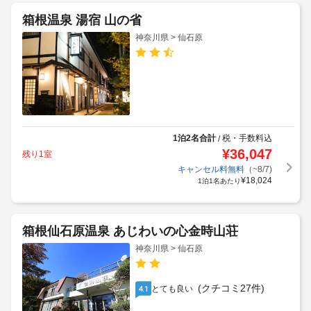
箱根温泉 湯宿 山の省
神奈川県 > 仙石原
1泊2名合計
税・手数料込
/
¥
36,047
残り1室
キャンセル料無料
（~8/7)
¥
18,024
1泊1名あたり
箱根仙石原温泉 あじわいの心金時山荘
神奈川県 > 仙石原
(クチコミ27件)
とても良い
4.1