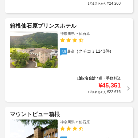
¥
24,200
1泊1名あたり
箱根仙石原プリンスホテル
神奈川県 > 仙石原
(クチコミ1143件)
最高
4.5
1泊2名合計
税・手数料込
/
¥
45,351
¥
22,676
1泊1名あたり
マウントビュー箱根
神奈川県 > 仙石原