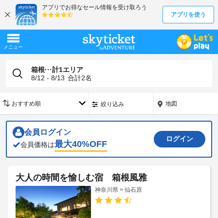
箱根···計1エリア
8/12 - 8/13
合計
2
名
地図
絞り込み
会員ログイン
ログイン
最大
40
%OFF
会員価格は
大人の時間を愉しむ宿 箱根風雅
神奈川県 > 仙石原