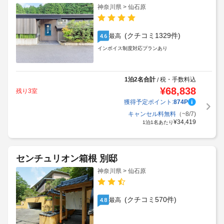
神奈川県 > 仙石原
(クチコミ1329件)
最高
4.6
インボイス制度対応プランあり
1泊2名合計
税・手数料込
/
¥
68,838
残り3室
獲得予定ポイント:
874
P
キャンセル料無料
（~8/7)
¥
34,419
1泊1名あたり
センチュリオン箱根 別邸
神奈川県 > 仙石原
(クチコミ570件)
最高
4.8