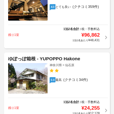
(クチコミ359件)
とても良い
4.3
1泊2名合計
税・手数料込
/
¥
96,862
残り1室
¥
48,431
1泊1名あたり
ゆぽっぽ箱根 - YUPOPPO Hakone
神奈川県 > 仙石原
(クチコミ34件)
最高
5.0
1泊2名合計
税・手数料込
/
¥
24,255
残り1室
¥
12,128
1泊1名あたり