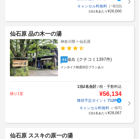
キャンセル料無料
（~8/10)
¥
26,000
1泊1名あたり
仙石原 品の木一の湯
神奈川県 > 仙石原
(クチコミ1397件)
最高
4.6
インボイス制度対応プランあり
1泊2名合計
税・手数料込
/
¥
56,134
残り1室
獲得予定ポイント:
712
P
キャンセル料無料
（~8/7)
¥
28,067
1泊1名あたり
仙石原 ススキの原一の湯