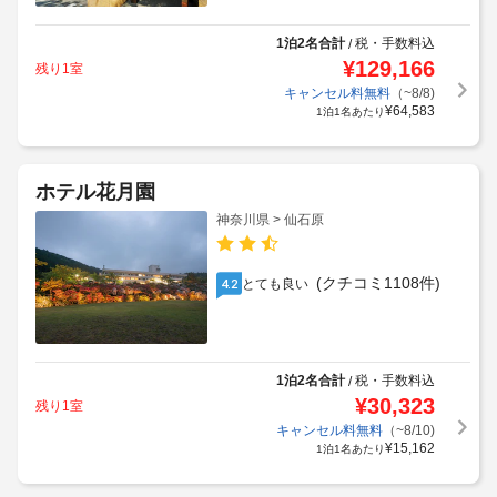
1泊2名合計
税・手数料込
/
¥
129,166
残り1室
キャンセル料無料
（~8/8)
¥
64,583
1泊1名あたり
ホテル花月園
神奈川県 > 仙石原
(クチコミ1108件)
とても良い
4.2
1泊2名合計
税・手数料込
/
¥
30,323
残り1室
キャンセル料無料
（~8/10)
¥
15,162
1泊1名あたり