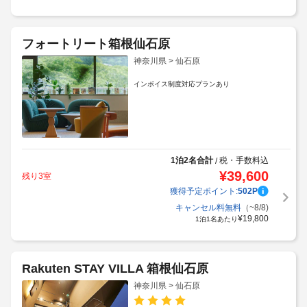
フォートリート箱根仙石原
神奈川県 > 仙石原
インボイス制度対応プランあり
1泊2名合計
税・手数料込
/
¥
39,600
残り3室
獲得予定ポイント:
502
P
キャンセル料無料
（~8/8)
¥
19,800
1泊1名あたり
Rakuten STAY VILLA 箱根仙石原
神奈川県 > 仙石原