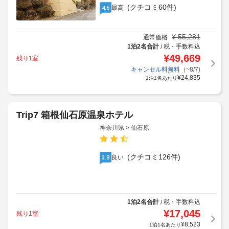
(クチコミ60件)
最高
4.6
¥
55,281
通常価格
1泊2名合計
税・手数料込
/
¥
49,669
残り1室
キャンセル料無料
（~8/7)
¥
24,835
1泊1名あたり
Trip7 箱根仙石原温泉ホテル
神奈川県 > 仙石原
(クチコミ126件)
良い
3.8
1泊2名合計
税・手数料込
/
¥
17,045
残り1室
¥
8,523
1泊1名あたり