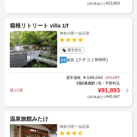
¥
23,803
1泊1名あたり
箱根リトリート villa 1/f
神奈川県 > 仙石原
通常割引
(クチコミ808件)
最高
4.8
¥
138,243
通常価格
34
%OFF
1泊2名合計
税・手数料込
/
¥
91,893
残り1室
¥
45,947
1泊1名あたり
温泉旅館みたけ
神奈川県 > 仙石原