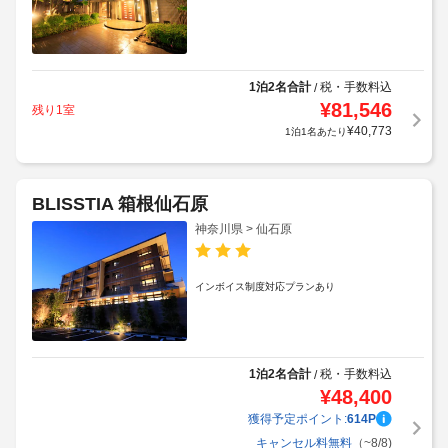
1泊2名合計
税・手数料込
/
¥
81,546
残り1室
¥
40,773
1泊1名あたり
BLISSTIA 箱根仙石原
神奈川県 > 仙石原
インボイス制度対応プランあり
1泊2名合計
税・手数料込
/
¥
48,400
獲得予定ポイント:
614
P
キャンセル料無料
（~8/8)