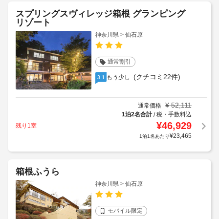
スプリングスヴィレッジ箱根 グランピング
リゾート
神奈川県 > 仙石原
通常割引
(クチコミ22件)
もう少し
3.1
¥
52,111
通常価格
1泊2名合計
税・手数料込
/
¥
46,929
残り1室
¥
23,465
1泊1名あたり
箱根ふうら
神奈川県 > 仙石原
モバイル限定