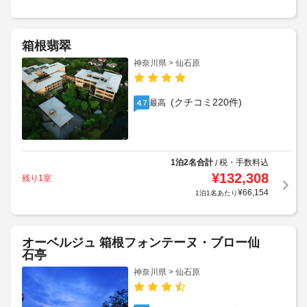
箱根翡翠
神奈川県 > 仙石原
(クチコミ220件)
最高
4.7
1泊2名合計
税・手数料込
/
¥
132,308
残り1室
¥
66,154
1泊1名あたり
オーベルジュ 箱根フォンテーヌ・ブロー仙
石亭
神奈川県 > 仙石原