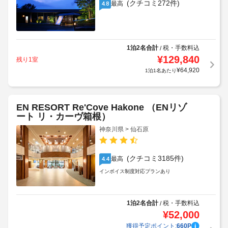
(クチコミ272件)
最高
4.8
1泊2名合計
税・手数料込
/
¥
129,840
残り1室
¥
64,920
1泊1名あたり
EN RESORT Re'Cove Hakone （ENリゾ
ート リ・カーヴ箱根）
神奈川県 > 仙石原
(クチコミ3185件)
最高
4.4
インボイス制度対応プランあり
1泊2名合計
税・手数料込
/
¥
52,000
獲得予定ポイント:
660
P