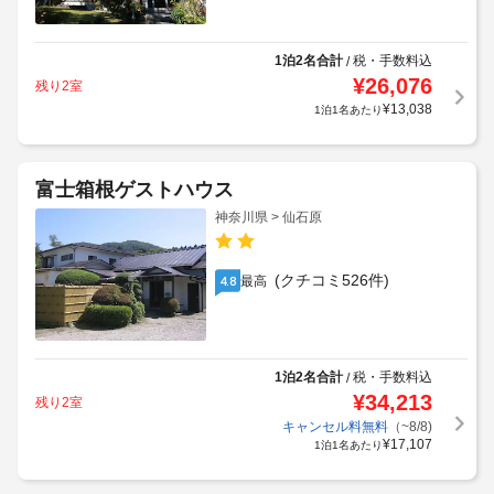
1泊2名合計
税・手数料込
/
¥
26,076
残り2室
¥
13,038
1泊1名あたり
富士箱根ゲストハウス
神奈川県 > 仙石原
(クチコミ526件)
最高
4.8
1泊2名合計
税・手数料込
/
¥
34,213
残り2室
キャンセル料無料
（~8/8)
¥
17,107
1泊1名あたり