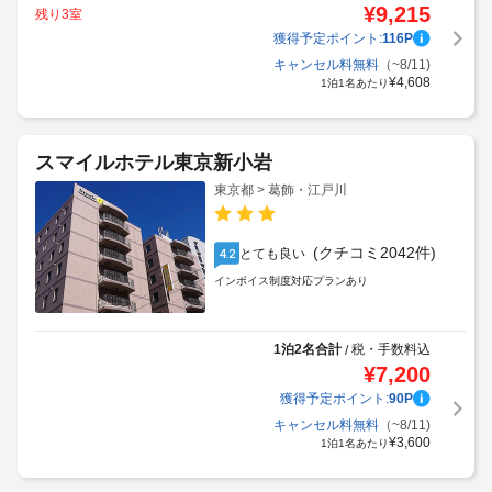
¥
9,215
残り3室
獲得予定ポイント:
116
P
キャンセル料無料
（~8/11)
¥
4,608
1泊1名あたり
スマイルホテル東京新小岩
東京都 > 葛飾・江戸川
(クチコミ2042件)
とても良い
4.2
インボイス制度対応プランあり
1泊2名合計
税・手数料込
/
¥
7,200
獲得予定ポイント:
90
P
キャンセル料無料
（~8/11)
¥
3,600
1泊1名あたり