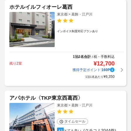
ホテルイルフィオーレ葛西
東京都 > 葛飾・江戸川
インボイス制度対応プランあり
1泊2名合計
税・手数料込
/
¥
12,700
残り2室
獲得予定ポイント:
160
P
¥
6,350
1泊1名あたり
アパホテル〈TKP東京西葛西〉
東京都 > 葛飾・江戸川
タイムセール
(クチコミ2044件)
とても良い
4.3