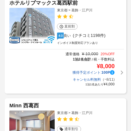
ホテルリブマックス葛西駅前
東京都 > 葛飾・江戸川
直前割
(クチコミ1198件)
良い
4.0
インボイス制度対応プランあり
¥
10,000
通常価格
20
%OFF
1泊2名合計
税・手数料込
/
¥
8,000
獲得予定ポイント:
100
P
キャンセル料無料
（~8/11)
¥
4,000
1泊1名あたり
Minn 西葛西
東京都 > 葛飾・江戸川
通常割引