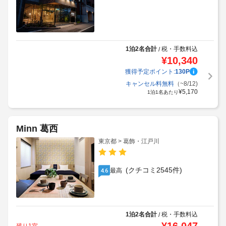
1泊2名合計
税・手数料込
/
¥
10,340
獲得予定ポイント:
130
P
キャンセル料無料
（~8/12)
¥
5,170
1泊1名あたり
Minn 葛西
東京都 > 葛飾・江戸川
(クチコミ2545件)
最高
4.6
1泊2名合計
税・手数料込
/
残り1室