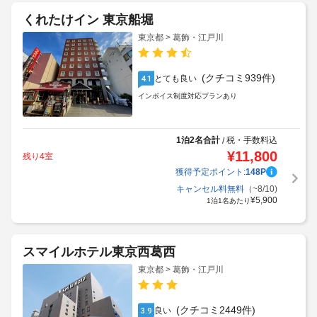
くれたけイン 東京船堀
東京都 > 葛飾・江戸川
(クチコミ939件)
とても良い
4.1
インボイス制度対応プランあり
1泊2名合計
税・手数料込
/
¥
11,800
残り4室
獲得予定ポイント:
148
P
キャンセル料無料
（~8/10)
¥
5,900
1泊1名あたり
スマイルホテル東京西葛西
東京都 > 葛飾・江戸川
(クチコミ2449件)
良い
3.9