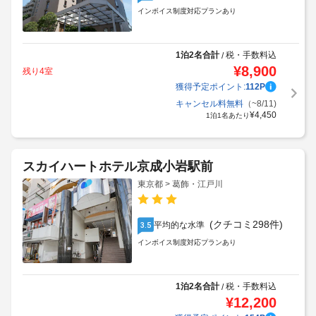
インボイス制度対応プランあり
1泊2名合計
税・手数料込
/
¥
8,900
残り4室
獲得予定ポイント:
112
P
キャンセル料無料
（~8/11)
¥
4,450
1泊1名あたり
スカイハートホテル京成小岩駅前
東京都 > 葛飾・江戸川
(クチコミ298件)
平均的な水準
3.5
インボイス制度対応プランあり
1泊2名合計
税・手数料込
/
¥
12,200