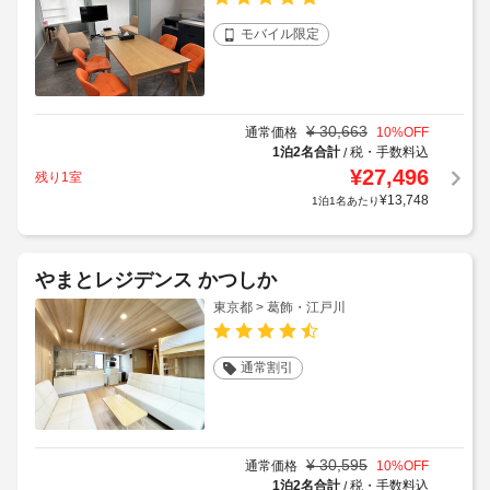
モバイル限定
¥
30,663
通常価格
10
%OFF
1泊2名合計
税・手数料込
/
¥
27,496
残り1室
¥
13,748
1泊1名あたり
やまとレジデンス かつしか
東京都 > 葛飾・江戸川
通常割引
¥
30,595
通常価格
10
%OFF
1泊2名合計
税・手数料込
/