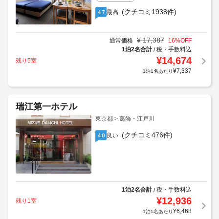
(クチコミ1938件)
最高
4.7
¥
17,387
通常価格
16
%OFF
1泊2名合計
税・手数料込
/
¥
14,674
残り5室
¥
7,337
1泊1名あたり
瑞江第一ホテル
東京都 > 葛飾・江戸川
(クチコミ476件)
良い
4.0
1泊2名合計
税・手数料込
/
¥
12,936
残り1室
¥
6,468
1泊1名あたり