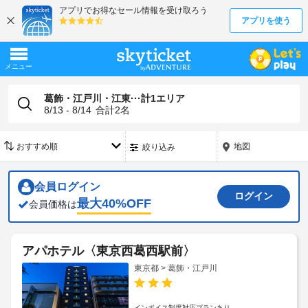
葛飾・江戸川・江東···計1エリア
8/13 - 8/14
合計
2
名
地図
絞り込み
会員ログイン
ログイン
最大
40
%OFF
会員価格は
アパホテル〈東京西葛西駅前〉
東京都 > 葛飾・江戸川
インボイス制度対応プランあり