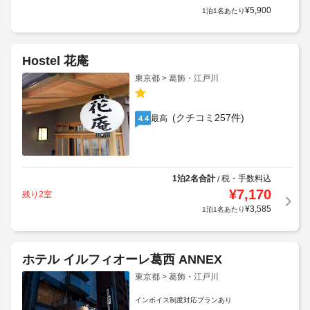
¥
5,900
1泊1名あたり
Hostel 花庵
東京都 > 葛飾・江戸川
(クチコミ257件)
最高
4.4
1泊2名合計
税・手数料込
/
¥
7,170
残り2室
¥
3,585
1泊1名あたり
ホテル イルフィオーレ葛西 ANNEX
東京都 > 葛飾・江戸川
インボイス制度対応プランあり