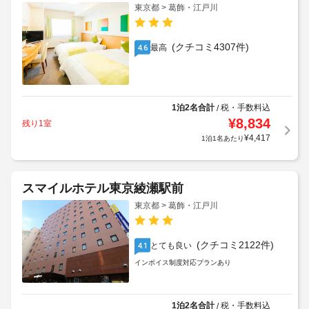
東京都 > 葛飾・江戸川
(クチコミ4307件)
最高
4.6
1泊2名合計
税・手数料込
/
¥
8,834
残り1室
¥
4,417
1泊1名あたり
スマイルホテル東京綾瀬駅前
東京都 > 葛飾・江戸川
(クチコミ2122件)
とても良い
4.1
インボイス制度対応プランあり
1泊2名合計
税・手数料込
/