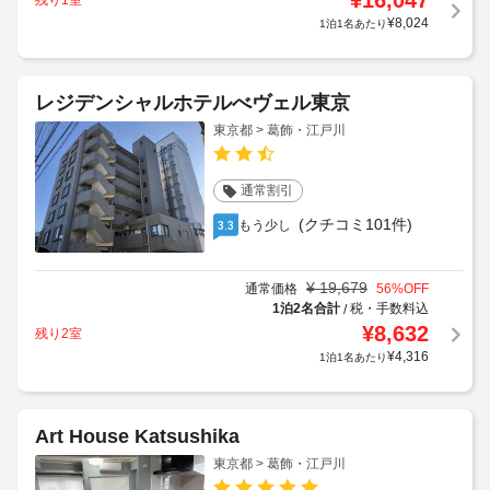
¥
16,047
¥
8,024
1泊1名あたり
レジデンシャルホテルべヴェル東京
東京都 > 葛飾・江戸川
通常割引
(クチコミ101件)
もう少し
3.3
¥
19,679
通常価格
56
%OFF
1泊2名合計
税・手数料込
/
¥
8,632
残り2室
¥
4,316
1泊1名あたり
Art House Katsushika
東京都 > 葛飾・江戸川