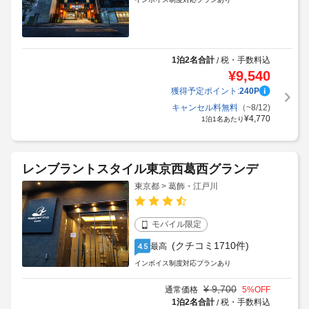
1泊2名合計
税・手数料込
/
¥
9,540
獲得予定ポイント:
240
P
キャンセル料無料
（~8/12)
¥
4,770
1泊1名あたり
レンブラントスタイル東京西葛西グランデ
東京都 > 葛飾・江戸川
モバイル限定
(クチコミ1710件)
最高
4.5
インボイス制度対応プランあり
¥
9,700
通常価格
5
%OFF
1泊2名合計
税・手数料込
/