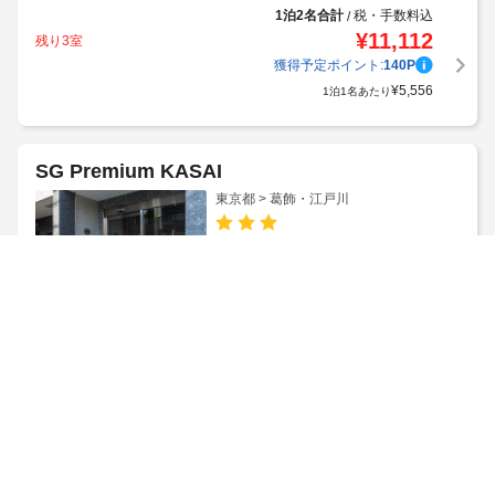
1泊2名合計
税・手数料込
/
¥
11,112
残り3室
獲得予定ポイント:
140
P
¥
5,556
1泊1名あたり
SG Premium KASAI
東京都 > 葛飾・江戸川
通常割引
¥
15,481
通常価格
10
%OFF
1泊2名合計
税・手数料込
/
¥
13,933
残り1室
¥
6,967
1泊1名あたり