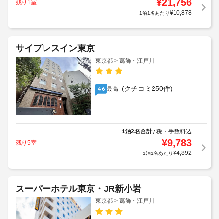
¥
21,756
残り1室
¥
10,878
1泊1名あたり
サイプレスイン東京
東京都 > 葛飾・江戸川
(クチコミ250件)
最高
4.6
1泊2名合計
税・手数料込
/
¥
9,783
残り5室
¥
4,892
1泊1名あたり
スーパーホテル東京・JR新小岩
東京都 > 葛飾・江戸川