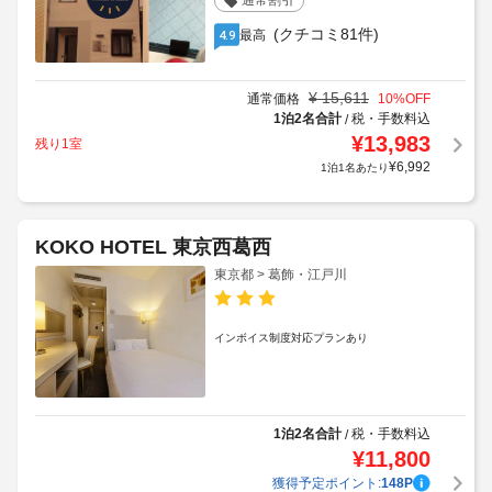
通常割引
(クチコミ81件)
最高
4.9
¥
15,611
通常価格
10
%OFF
1泊2名合計
税・手数料込
/
¥
13,983
残り1室
¥
6,992
1泊1名あたり
KOKO HOTEL 東京西葛西
東京都 > 葛飾・江戸川
インボイス制度対応プランあり
1泊2名合計
税・手数料込
/
¥
11,800
獲得予定ポイント:
148
P