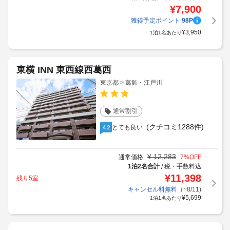
¥
7,900
獲得予定ポイント:
98
P
¥
3,950
1泊1名あたり
東横 INN 東西線西葛西
東京都 > 葛飾・江戸川
通常割引
(クチコミ1288件)
とても良い
4.2
¥
12,283
通常価格
7
%OFF
1泊2名合計
税・手数料込
/
¥
11,398
残り5室
キャンセル料無料
（~8/11)
¥
5,699
1泊1名あたり