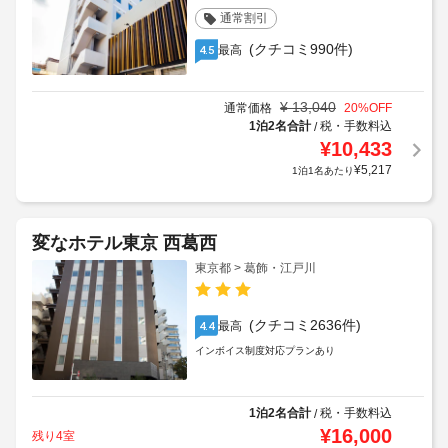
通常割引
(クチコミ990件)
最高
4.5
¥
13,040
通常価格
20
%OFF
1泊2名合計
税・手数料込
/
¥
10,433
¥
5,217
1泊1名あたり
変なホテル東京 西葛西
東京都 > 葛飾・江戸川
(クチコミ2636件)
最高
4.4
インボイス制度対応プランあり
1泊2名合計
税・手数料込
/
¥
16,000
残り4室