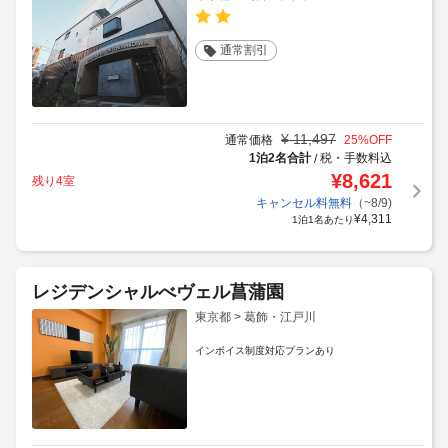
通常割引
¥
11,497
通常価格
25
%OFF
1泊2名合計
税・手数料込
/
¥
8,621
残り4室
キャンセル料無料
（~8/9)
¥
4,311
1泊1名あたり
レジデンシャルべヴェル菖蒲園
東京都 > 葛飾・江戸川
インボイス制度対応プランあり