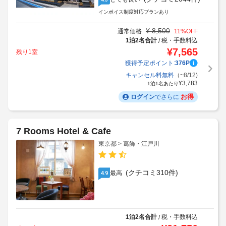
インボイス制度対応プランあり
¥
8,500
通常価格
11
%OFF
1泊2名合計
税・手数料込
/
¥
7,565
残り1室
獲得予定ポイント:
376
P
キャンセル料無料
（~8/12)
¥
3,783
1泊1名あたり
お得
ログイン
でさらに
7 Rooms Hotel & Cafe
東京都 > 葛飾・江戸川
(クチコミ310件)
最高
4.9
1泊2名合計
税・手数料込
/