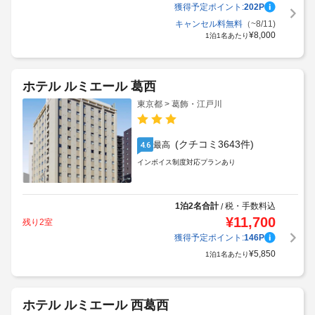
獲得予定ポイント:
202
P
キャンセル料無料
（~8/11)
¥
8,000
1泊1名あたり
ホテル ルミエール 葛西
東京都 > 葛飾・江戸川
(クチコミ3643件)
最高
4.6
インボイス制度対応プランあり
1泊2名合計
税・手数料込
/
¥
11,700
残り2室
獲得予定ポイント:
146
P
¥
5,850
1泊1名あたり
ホテル ルミエール 西葛西