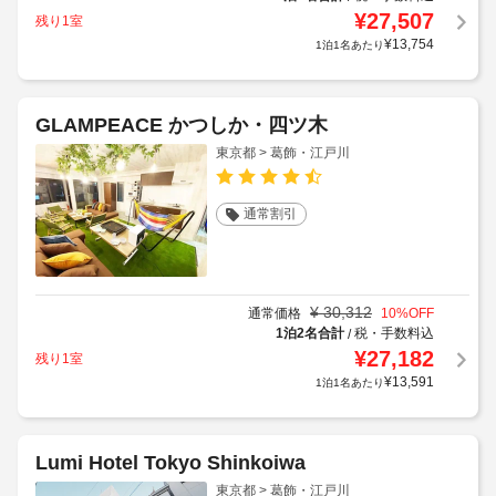
¥
27,507
残り1室
¥
13,754
1泊1名あたり
GLAMPEACE かつしか・四ツ木
東京都 > 葛飾・江戸川
通常割引
¥
30,312
通常価格
10
%OFF
1泊2名合計
税・手数料込
/
¥
27,182
残り1室
¥
13,591
1泊1名あたり
Lumi Hotel Tokyo Shinkoiwa
東京都 > 葛飾・江戸川