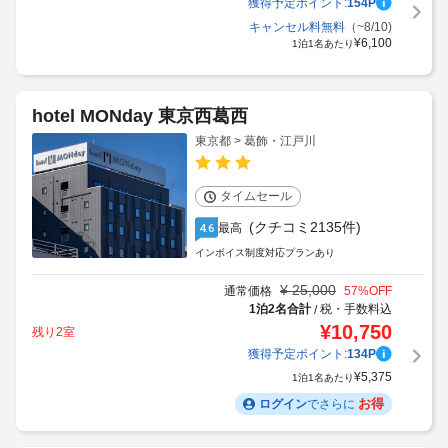
獲得予定ポイント:
154
P
キャンセル料無料
（~8/10)
¥
6,100
1泊1名あたり
hotel MONday 東京西葛西
東京都 > 葛飾・江戸川
タイムセール
(クチコミ2135件)
最高
4.6
インボイス制度対応プランあり
¥
25,000
通常価格
57
%OFF
1泊2名合計
税・手数料込
/
¥
10,750
残り2室
獲得予定ポイント:
134
P
¥
5,375
1泊1名あたり
お得
ログイン
でさらに