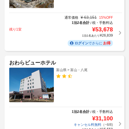
¥
63,151
通常価格
15
%OFF
1泊2名合計
税・手数料込
/
¥
53,678
残り1室
¥
26,839
1泊1名あたり
お得
ログイン
でさらに
おわらビューホテル
富山県 > 富山・八尾
1泊2名合計
税・手数料込
/
¥
31,100
キャンセル料無料
（~8/8)