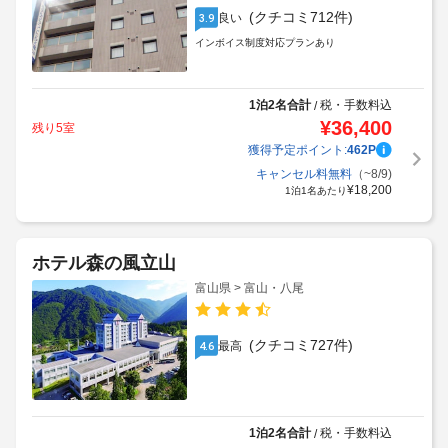
(クチコミ712件)
良い
3.9
インボイス制度対応プランあり
1泊2名合計
税・手数料込
/
¥
36,400
残り5室
獲得予定ポイント:
462
P
キャンセル料無料
（~8/9)
¥
18,200
1泊1名あたり
ホテル森の風立山
富山県 > 富山・八尾
(クチコミ727件)
最高
4.6
1泊2名合計
税・手数料込
/