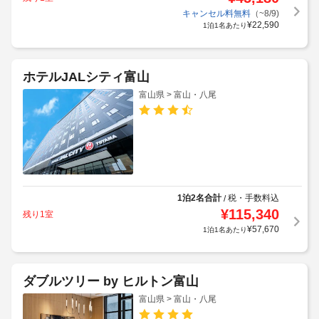
キャンセル料無料
（~8/9)
¥
22,590
1泊1名あたり
ホテルJALシティ富山
富山県 > 富山・八尾
1泊2名合計
税・手数料込
/
¥
115,340
残り1室
¥
57,670
1泊1名あたり
ダブルツリー by ヒルトン富山
富山県 > 富山・八尾