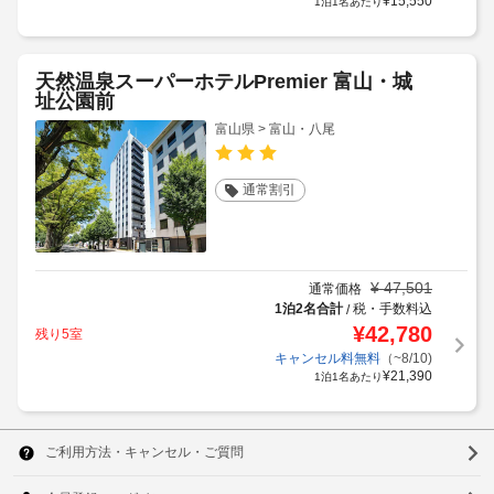
¥
15,550
1泊1名あたり
天然温泉スーパーホテルPremier 富山・城
址公園前
富山県 > 富山・八尾
通常割引
¥
47,501
通常価格
1泊2名合計
税・手数料込
/
¥
42,780
残り5室
キャンセル料無料
（~8/10)
¥
21,390
1泊1名あたり