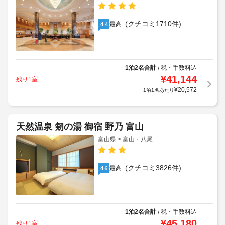
(クチコミ1710件)
最高
4.4
1泊2名合計
税・手数料込
/
¥
41,144
残り1室
¥
20,572
1泊1名あたり
天然温泉 剱の湯 御宿 野乃 富山
富山県 > 富山・八尾
(クチコミ3826件)
最高
4.6
1泊2名合計
税・手数料込
/
¥
45,180
残り1室