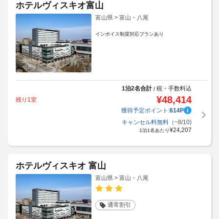
ホテルヴィスキオ富山
富山県 > 富山・八尾
インボイス制度対応プランあり
1泊2名合計
税・手数料込
/
¥
48,414
残り1室
獲得予定ポイント:
614
P
キャンセル料無料
（~8/10)
¥
24,207
1泊1名あたり
ホテルヴィスキオ 富山
富山県 > 富山・八尾
通常割引