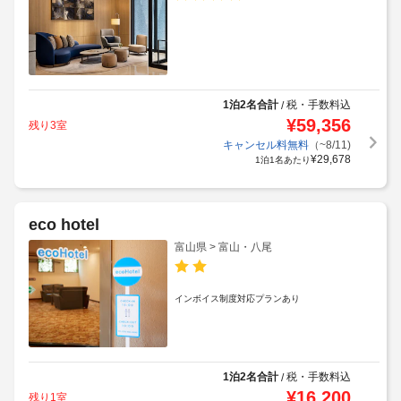
1泊2名合計
税・手数料込
/
¥
59,356
残り3室
キャンセル料無料
（~8/11)
¥
29,678
1泊1名あたり
eco hotel
富山県 > 富山・八尾
インボイス制度対応プランあり
1泊2名合計
税・手数料込
/
¥
16,200
残り1室