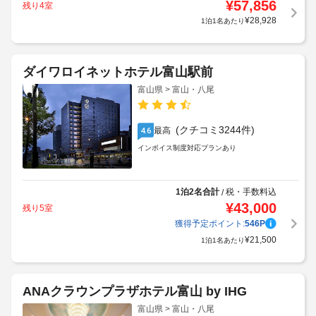
¥
57,856
残り4室
¥
28,928
1泊1名あたり
ダイワロイネットホテル富山駅前
富山県 > 富山・八尾
(クチコミ3244件)
最高
4.6
インボイス制度対応プランあり
1泊2名合計
税・手数料込
/
¥
43,000
残り5室
獲得予定ポイント:
546
P
¥
21,500
1泊1名あたり
ANAクラウンプラザホテル富山 by IHG
富山県 > 富山・八尾