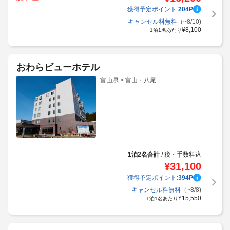
獲得予定ポイント:
204
P
キャンセル料無料
（~8/10)
¥
8,100
1泊1名あたり
おわらビューホテル
富山県 > 富山・八尾
1泊2名合計
税・手数料込
/
¥
31,100
獲得予定ポイント:
394
P
キャンセル料無料
（~8/8)
¥
15,550
1泊1名あたり