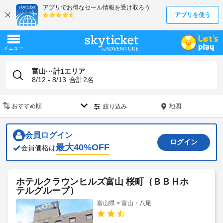
富山···計1エリア
8/12 - 8/13
合計
2
名
地図
絞り込み
会員ログイン
ログイン
最大
40
%OFF
会員価格は
ホテルクラウンヒルズ富山 桜町（ＢＢＨホ
テルグループ）
富山県 > 富山・八尾