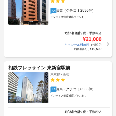
(クチコミ2836件)
最高
4.4
インボイス制度対応プランあり
1泊2名合計
税・手数料込
/
¥
21,000
獲得予定ポイント:
266
P
キャンセル料無料
（~8/10)
¥
10,500
1泊1名あたり
相鉄フレッサイン 東新宿駅前
東京都 > 新宿
(クチコミ6555件)
最高
4.5
インボイス制度対応プランあり