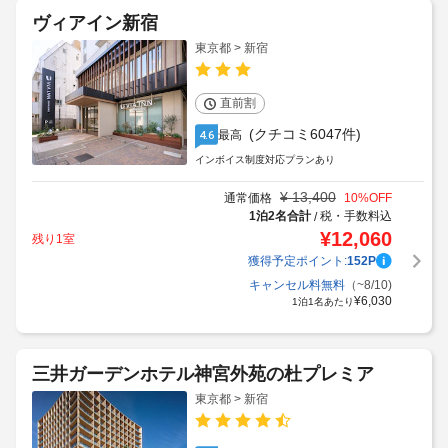
ヴィアイン新宿
東京都 > 新宿
直前割
(クチコミ6047件)
最高
4.6
インボイス制度対応プランあり
¥
13,400
通常価格
10
%OFF
1泊2名合計
税・手数料込
/
¥
12,060
残り1室
獲得予定ポイント:
152
P
キャンセル料無料
（~8/10)
¥
6,030
1泊1名あたり
三井ガーデンホテル神宮外苑の杜プレミア
東京都 > 新宿