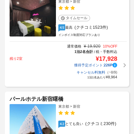
東京都 > 新宿
タイムセール
(クチコミ1523件)
最高
4.5
インボイス制度対応プランあり
¥
19,920
通常価格
10
%OFF
1泊2名合計
税・手数料込
/
¥
17,928
残り2室
獲得予定ポイント:
226
P
キャンセル料無料
（~8/9)
¥
8,964
1泊1名あたり
パールホテル新宿曙橋
東京都 > 新宿
(クチコミ230件)
とても良い
4.2