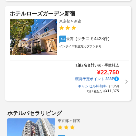
ホテルローズガーデン新宿
東京都 > 新宿
(クチコミ4428件)
最高
4.4
インボイス制度対応プランあり
1泊2名合計
税・手数料込
/
¥
22,750
獲得予定ポイント:
288
P
キャンセル料無料
（~8/9)
¥
11,375
1泊1名あたり
ホテルパセラリビング
東京都 > 新宿