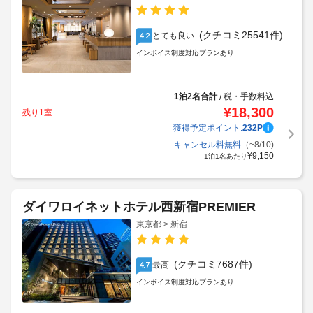
(クチコミ25541件)
とても良い
4.2
インボイス制度対応プランあり
1泊2名合計
税・手数料込
/
¥
18,300
残り1室
獲得予定ポイント:
232
P
キャンセル料無料
（~8/10)
¥
9,150
1泊1名あたり
ダイワロイネットホテル西新宿PREMIER
東京都 > 新宿
(クチコミ7687件)
最高
4.7
インボイス制度対応プランあり