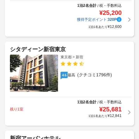
1泊2名合計
税・手数料込
/
¥
25,200
獲得予定ポイント:
320
P
¥
12,600
1泊1名あたり
シタディーン新宿東京
東京都 > 新宿
(クチコミ1796件)
最高
4.6
1泊2名合計
税・手数料込
/
¥
25,681
残り1室
¥
12,841
1泊1名あたり
新宿アーバンホテル