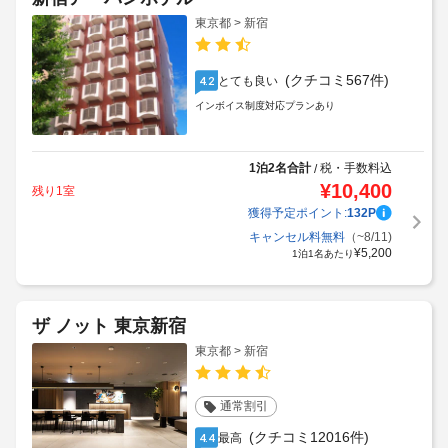
東京都 > 新宿
(クチコミ567件)
とても良い
4.2
インボイス制度対応プランあり
1泊2名合計
税・手数料込
/
¥
10,400
残り1室
獲得予定ポイント:
132
P
キャンセル料無料
（~8/11)
¥
5,200
1泊1名あたり
ザ ノット 東京新宿
東京都 > 新宿
通常割引
(クチコミ12016件)
最高
4.4