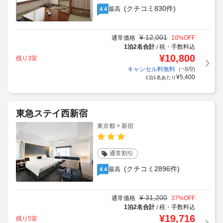
(クチコミ830件)
最高
4.4
¥
12,001
通常価格
10
%OFF
1泊2名合計
税・手数料込
/
¥
10,800
残り3室
キャンセル料無料
（~8/9)
¥
5,400
1泊1名あたり
東急ステイ西新宿
東京都 > 新宿
通常割引
(クチコミ2896件)
最高
4.4
¥
31,200
通常価格
37
%OFF
1泊2名合計
税・手数料込
/
¥
19,716
残り5室