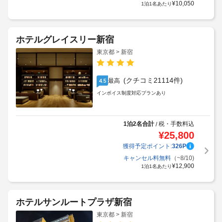
¥
10,050
1泊1名あたり
ホテルグレイスリー新宿
東京都 > 新宿
(クチコミ21114件)
最高
4.5
インボイス制度対応プランあり
1泊2名合計
税・手数料込
/
¥
25,800
獲得予定ポイント:
326
P
キャンセル料無料
（~8/10)
¥
12,900
1泊1名あたり
ホテルサンルートプラザ新宿
東京都 > 新宿