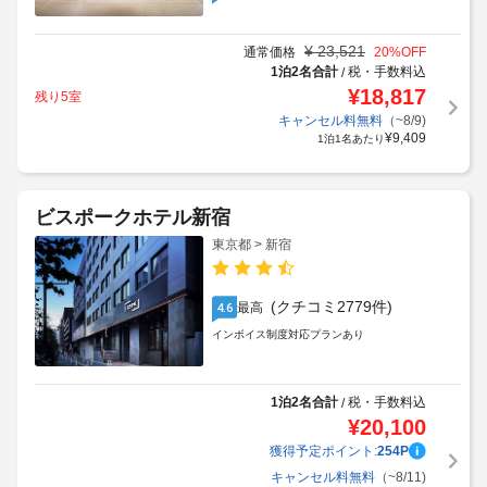
¥
23,521
通常価格
20
%OFF
1泊2名合計
税・手数料込
/
¥
18,817
残り5室
キャンセル料無料
（~8/9)
¥
9,409
1泊1名あたり
ビスポークホテル新宿
東京都 > 新宿
(クチコミ2779件)
最高
4.6
インボイス制度対応プランあり
1泊2名合計
税・手数料込
/
¥
20,100
獲得予定ポイント:
254
P
キャンセル料無料
（~8/11)