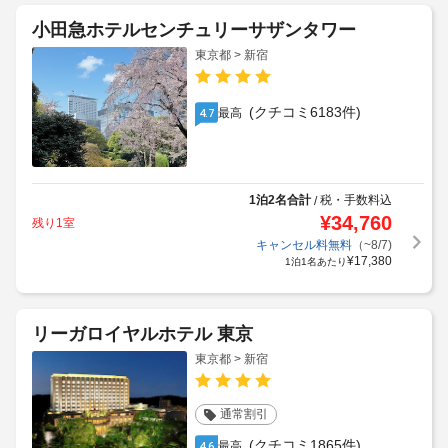
小田急ホテルセンチュリーサザンタワー
東京都 > 新宿
(クチコミ6183件)
最高
4.7
1泊2名合計
税・手数料込
/
¥
34,760
残り1室
キャンセル料無料
（~8/7)
¥
17,380
1泊1名あたり
リーガロイヤルホテル 東京
東京都 > 新宿
通常割引
(クチコミ1865件)
最高
4.6