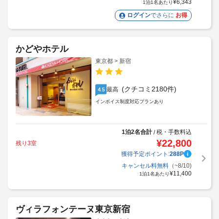
¥
6,343
1泊1名あたり
ログイン
でさらに
お得
かどやホテル
東京都 > 新宿
(クチコミ2180件)
最高
4.5
インボイス制度対応プランあり
1泊2名合計
税・手数料込
/
¥
22,800
残り3室
獲得予定ポイント:
288
P
キャンセル料無料
（~8/10)
¥
11,400
1泊1名あたり
ヴィラフォンテーヌ東京新宿