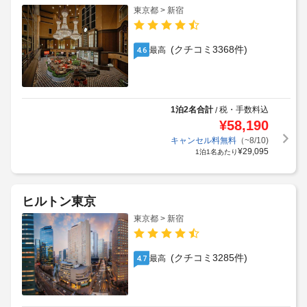
東京都 > 新宿
(クチコミ3368件)
最高
4.6
1泊2名合計
税・手数料込
/
¥
58,190
キャンセル料無料
（~8/10)
¥
29,095
1泊1名あたり
ヒルトン東京
東京都 > 新宿
(クチコミ3285件)
最高
4.7