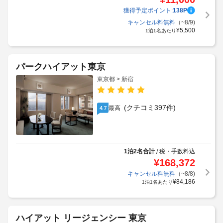
獲得予定ポイント:
138
P
キャンセル料無料
（~8/9)
¥
5,500
1泊1名あたり
パークハイアット東京
東京都 > 新宿
(クチコミ397件)
最高
4.7
1泊2名合計
税・手数料込
/
¥
168,372
キャンセル料無料
（~8/8)
¥
84,186
1泊1名あたり
ハイアット リージェンシー 東京