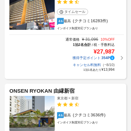
タイムセール
(クチコミ16283件)
最高
4.6
インボイス制度対応プランあり
¥
31,096
通常価格
10
%OFF
1泊2名合計
税・手数料込
/
¥
27,987
獲得予定ポイント:
354
P
キャンセル料無料
（~8/10)
¥
13,994
1泊1名あたり
ONSEN RYOKAN 由縁新宿
東京都 > 新宿
(クチコミ3636件)
最高
4.6
インボイス制度対応プランあり