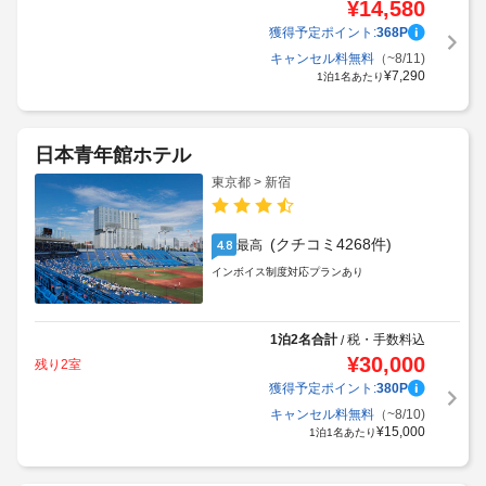
¥
14,580
獲得予定ポイント:
368
P
キャンセル料無料
（~8/11)
¥
7,290
1泊1名あたり
日本青年館ホテル
東京都 > 新宿
(クチコミ4268件)
最高
4.8
インボイス制度対応プランあり
1泊2名合計
税・手数料込
/
¥
30,000
残り2室
獲得予定ポイント:
380
P
キャンセル料無料
（~8/10)
¥
15,000
1泊1名あたり