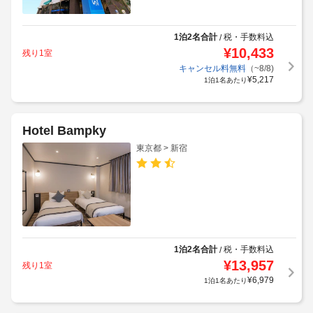
1泊2名合計
税・手数料込
/
¥
10,433
残り1室
キャンセル料無料
（~8/8)
¥
5,217
1泊1名あたり
Hotel Bampky
東京都 > 新宿
1泊2名合計
税・手数料込
/
¥
13,957
残り1室
¥
6,979
1泊1名あたり