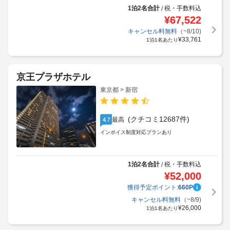
1泊2名合計
税・手数料込
/
¥
67,522
キャンセル料無料
（~8/10)
¥
33,761
1泊1名あたり
京王プラザホテル
東京都 > 新宿
(クチコミ12687件)
最高
4.7
インボイス制度対応プランあり
1泊2名合計
税・手数料込
/
¥
52,000
獲得予定ポイント:
660
P
キャンセル料無料
（~8/9)
¥
26,000
1泊1名あたり