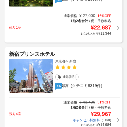
¥
27,000
通常価格
16
%OFF
1泊2名合計
税・手数料込
/
¥
22,687
残り1室
¥
11,344
1泊1名あたり
新宿プリンスホテル
東京都 > 新宿
通常割引
(クチコミ8319件)
最高
4.6
¥
43,430
通常価格
31
%OFF
1泊2名合計
税・手数料込
/
¥
29,967
残り4室
キャンセル料無料
（~8/8)
¥
14,984
1泊1名あたり