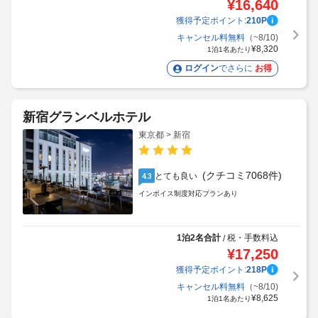
1泊2名合計
税・手数料込
/
¥
16,640
獲得予定ポイント:
210
P
キャンセル料無料
（~8/10)
¥
8,320
1泊1名あたり
ログイン
でさらに
お得
新宿グランベルホテル
東京都 > 新宿
(クチコミ7068件)
とても良い
4.3
インボイス制度対応プランあり
1泊2名合計
税・手数料込
/
¥
17,250
獲得予定ポイント:
218
P
キャンセル料無料
（~8/10)
¥
8,625
1泊1名あたり