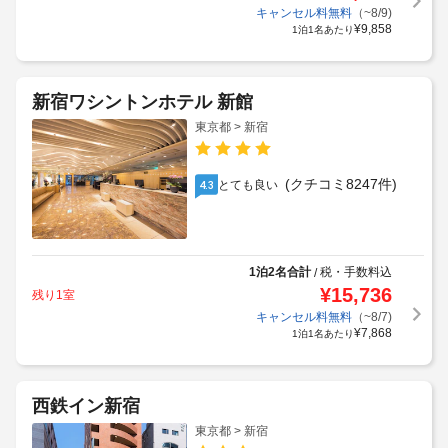
キャンセル料無料
（~8/9)
¥
9,858
1泊1名あたり
新宿ワシントンホテル 新館
東京都 > 新宿
(クチコミ8247件)
とても良い
4.3
1泊2名合計
税・手数料込
/
¥
15,736
残り1室
キャンセル料無料
（~8/7)
¥
7,868
1泊1名あたり
西鉄イン新宿
東京都 > 新宿