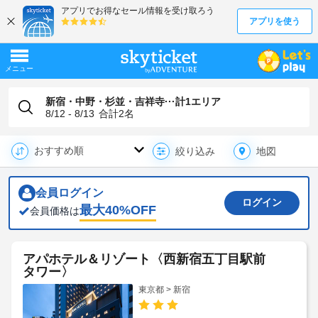
新宿・中野・杉並・吉祥寺···計1エリア
8/12 - 8/13
合計
2
名
地図
絞り込み
会員ログイン
ログイン
最大
40
%OFF
会員価格は
アパホテル＆リゾート〈西新宿五丁目駅前
タワー〉
東京都 > 新宿