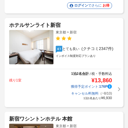
ログイン
でさらに
お得
ホテルサンライト新宿
東京都 > 新宿
(クチコミ2347件)
とても良い
4.1
インボイス制度対応プランあり
1泊2名合計
税・手数料込
/
¥
13,860
残り1室
獲得予定ポイント:
176
P
キャンセル料無料
（~8/10)
¥
6,930
1泊1名あたり
新宿ワシントンホテル 本館
東京都 > 新宿