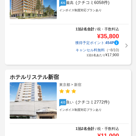
(クチコミ6058件)
最高
4.6
インボイス制度対応プランあり
1泊2名合計
税・手数料込
/
¥
35,800
獲得予定ポイント:
454
P
キャンセル料無料
（~8/10)
¥
17,900
1泊1名あたり
ホテルリステル新宿
東京都 > 新宿
(クチコミ2772件)
良い
4.0
インボイス制度対応プランあり
1泊2名合計
税・手数料込
/
¥
11,000