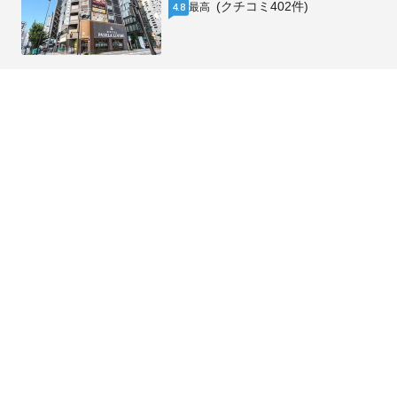
(クチコミ402件)
最高
4.8
1泊2名合計
税・手数料込
/
¥
60,580
残り1室
¥
30,290
1泊1名あたり
GLOU 東新宿
東京都 > 新宿
(クチコミ1071件)
とても良い
4.3
1泊2名合計
税・手数料込
/
¥
11,101
残り2室