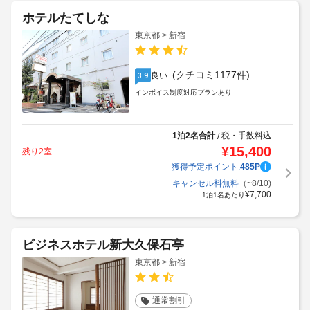
ホテルたてしな
東京都 > 新宿
(クチコミ1177件)
良い
3.9
インボイス制度対応プランあり
1泊2名合計
税・手数料込
/
¥
15,400
残り2室
獲得予定ポイント:
485
P
キャンセル料無料
（~8/10)
¥
7,700
1泊1名あたり
ビジネスホテル新大久保石亭
東京都 > 新宿
通常割引