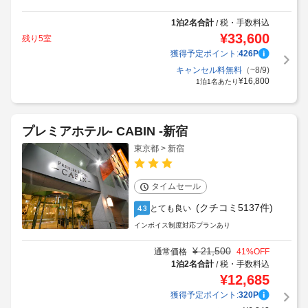
1泊2名合計
税・手数料込
/
¥
33,600
残り5室
獲得予定ポイント:
426
P
キャンセル料無料
（~8/9)
¥
16,800
1泊1名あたり
プレミアホテル- CABIN -新宿
東京都 > 新宿
タイムセール
(クチコミ5137件)
とても良い
4.3
インボイス制度対応プランあり
¥
21,500
通常価格
41
%OFF
1泊2名合計
税・手数料込
/
¥
12,685
獲得予定ポイント:
320
P