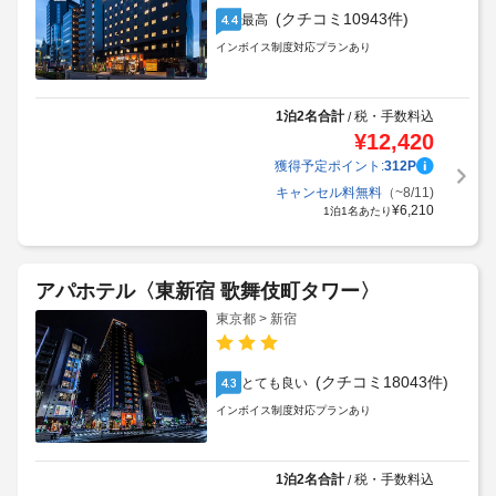
(クチコミ10943件)
最高
4.4
インボイス制度対応プランあり
1泊2名合計
税・手数料込
/
¥
12,420
獲得予定ポイント:
312
P
キャンセル料無料
（~8/11)
¥
6,210
1泊1名あたり
アパホテル〈東新宿 歌舞伎町タワー〉
東京都 > 新宿
(クチコミ18043件)
とても良い
4.3
インボイス制度対応プランあり
1泊2名合計
税・手数料込
/